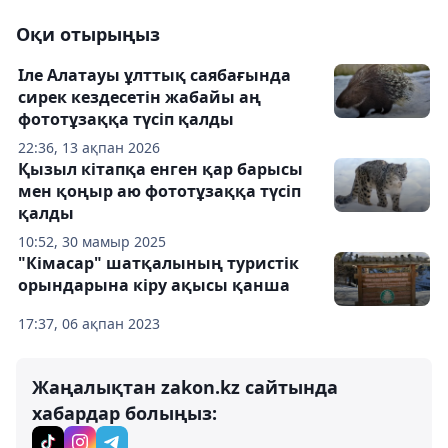
Оқи отырыңыз
Іле Алатауы ұлттық саябағында
сирек кездесетін жабайы аң
фототұзаққа түсіп қалды
22:36, 13 ақпан 2026
Қызыл кітапқа енген қар барысы
мен қоңыр аю фототұзаққа түсіп
қалды
10:52, 30 мамыр 2025
"Кімасар" шатқалының туристік
орындарына кіру ақысы қанша
17:37, 06 ақпан 2023
Жаңалықтан zakon.kz сайтында
хабардар болыңыз: