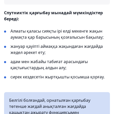
Спутниктік қарғыбау мынадай мүмкіндіктер
береді:
Алматы қаласы сияқты ірі елді мекенге жақын
аумақта қар барысының қозғалысын бақылау;
жануар қауіпті аймаққа жақындаған жағдайда
жедел әрекет ету;
адам мен жабайы табиғат арасындағы
қақтығыстардың алдын алу;
сирек кездесетін жыртқышты қосымша қорғау.
Белгілі болғандай, орнатылған қарғыбау
төтенше жағдай анықталған жағдайда
қашықтан ажырату функциясымен