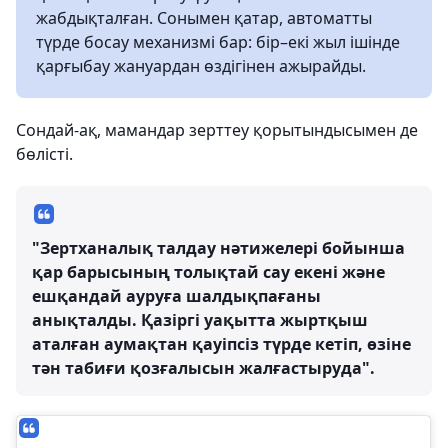
жабдықталған. Сонымен қатар, автоматты
түрде босау механизмі бар: бір–екі жыл ішінде
қарғыбау жануардан өздігінен ажырайды.
Сондай-ақ, мамандар зерттеу қорытындысымен де
бөлісті.
"Зертханалық талдау нәтижелері бойынша
қар барысының толықтай сау екені және
ешқандай ауруға шалдықпағаны
анықталды. Қазіргі уақытта жыртқыш
аталған аумақтан қауіпсіз түрде кетіп, өзіне
тән табиғи қозғалысын жалғастыруда".