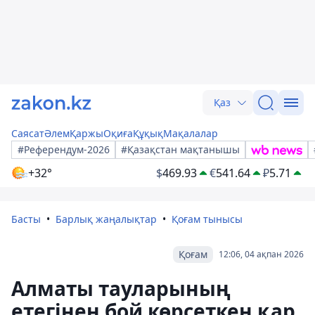
Қаз
Саясат
Әлем
Қаржы
Оқиға
Құқық
Мақалалар
#Референдум-2026
#Қазақстан мақтанышы
+32°
$
469.93
€
541.64
₽
5.71
Басты
Барлық жаңалықтар
Қоғам тынысы
Қоғам
12:06, 04 ақпан 2026
Алматы тауларының
етегінен бой көрсеткен қар