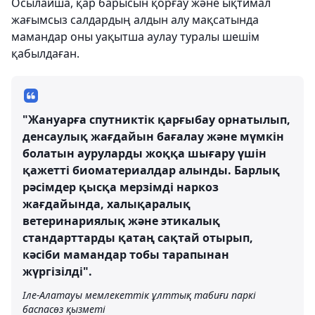
Осылайша, қар барысын қорғау және ықтимал
жағымсыз салдардың алдын алу мақсатында
мамандар оны уақытша аулау туралы шешім
қабылдаған.
"Жануарға спутниктік қарғыбау орнатылып,
денсаулық жағдайын бағалау және мүмкін
болатын ауруларды жоққа шығару үшін
қажетті биоматериалдар алынды. Барлық
рәсімдер қысқа мерзімді наркоз
жағдайында, халықаралық
ветеринариялық және этикалық
стандарттарды қатаң сақтай отырып,
кәсіби мамандар тобы тарапынан
жүргізілді".
Іле-Алатауы мемлекеттік ұлттық табиғи паркі
баспасөз қызметі