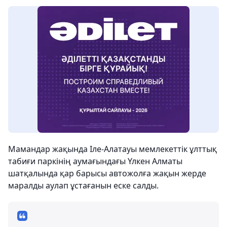
Мамандар жақында Іле-Алатауы мемлекеттік ұлттық
табиғи паркінің аумағындағы Үлкен Алматы
шатқалында қар барысы автожолға жақын жерде
маралды аулап ұстағанын еске салды.