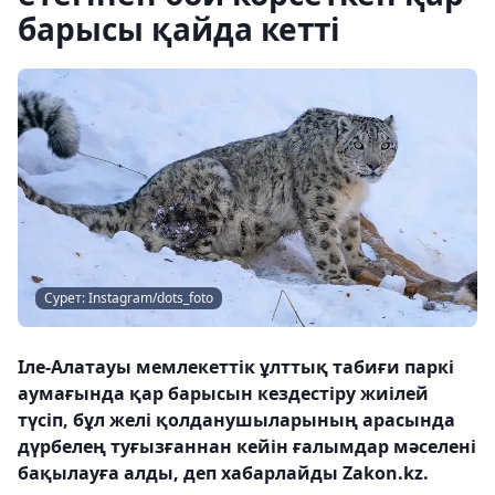
барысы қайда кетті
Сурет: Instagram/dots_foto
Іле-Алатауы мемлекеттік ұлттық табиғи паркі
аумағында қар барысын кездестіру жиілей
түсіп, бұл желі қолданушыларының арасында
дүрбелең туғызғаннан кейін ғалымдар мәселені
бақылауға алды, деп хабарлайды Zakon.kz.