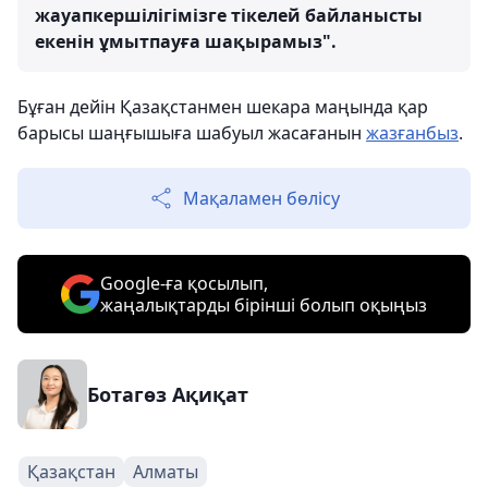
жауапкершілігімізге тікелей байланысты
екенін ұмытпауға шақырамыз".
Бұған дейін Қазақстанмен шекара маңында қар
барысы шаңғышыға шабуыл жасағанын
жазғанбыз
.
Мақаламен бөлісу
Google-ға қосылып,
жаңалықтарды бірінші болып оқыңыз
Ботагөз Ақиқат
Қазақстан
Алматы