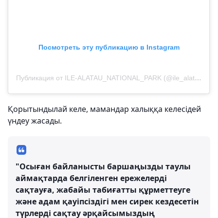
Посмотреть эту публикацию в Instagram
Публикация от ILE-ALATAU_NATIONAL_PARK (@ile_alatau_nationalpark)
Қорытындылай келе, мамандар халыққа келесідей
үндеу жасады.
"Осыған байланысты баршаңызды таулы
аймақтарда белгіленген ережелерді
сақтауға, жабайы табиғатты құрметтеуге
және адам қауіпсіздігі мен сирек кездесетін
түрлерді сақтау әрқайсымыздың