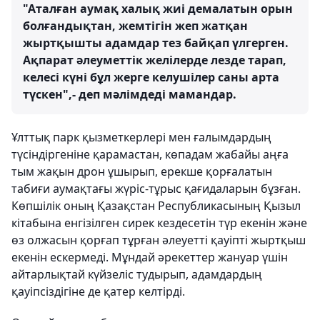
"Аталған аумақ халық жиі демалатын орын
болғандықтан, жемтігін жеп жатқан
жыртқышты адамдар тез байқап үлгерген.
Ақпарат әлеуметтік желілерде лезде тарап,
келесі күні бұл жерге келушілер саны арта
түскен",- деп мәлімдеді мамандар.
Ұлттық парк қызметкерлері мен ғалымдардың
түсіндіргеніне қарамастан, көпадам жабайы аңға
тым жақын дрон ұшырып, ерекше қорғалатын
табиғи аумақтағы жүріс-тұрыс қағидаларын бұзған.
Көпшілік оның Қазақстан Республикасының Қызыл
кітабына енгізілген сирек кездесетін түр екенін және
өз олжасын қорғап тұрған әлеуетті қауіпті жыртқыш
екенін ескермеді. Мұндай әрекеттер жануар үшін
айтарлықтай күйзеліс тудырып, адамдардың
қауіпсіздігіне де қатер келтірді.