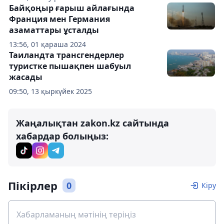
Байқоңыр ғарыш айлағында
Франция мен Германия
азаматтары ұсталды
13:56, 01 қараша 2024
Таиландта трансгендерлер
туристке пышақпен шабуыл
жасады
09:50, 13 қыркүйек 2025
Жаңалықтан zakon.kz сайтында
хабардар болыңыз:
Пікірлер
0
Кіру