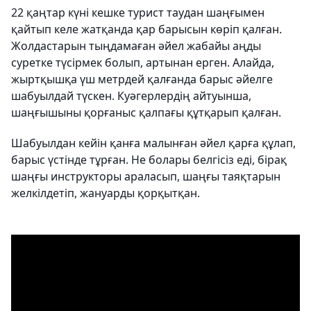
22 қаңтар күні кешке турист таудан шаңғымен
қайтып келе жатқанда қар барысын көріп қалған.
Жолдастарын тыңдамаған әйел жабайы аңды
суретке түсірмек болып, артынан ерген. Алайда,
жыртқышқа үш метрдей қалғанда барыс әйелге
шабуылдай түскен. Куәгерлердің айтуынша,
шаңғышыны қорғаныс қалпағы құтқарып қалған.
Шабуылдан кейін қанға малынған әйел қарға құлап,
барыс үстінде тұрған. Не болары белгісіз еді, бірақ
шаңғы инструкторы араласып, шаңғы таяқтарын
желкілдетіп, жануарды қорқытқан.