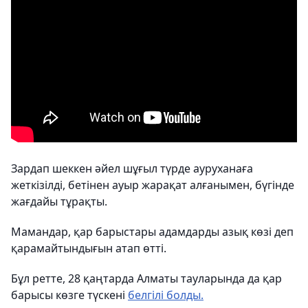
Зардап шеккен әйел шұғыл түрде ауруханаға
жеткізілді, бетінен ауыр жарақат алғанымен, бүгінде
жағдайы тұрақты.
Мамандар, қар барыстары адамдарды азық көзі деп
қарамайтындығын атап өтті.
Бұл ретте, 28 қаңтарда Алматы тауларында да қар
барысы көзге түскені
белгілі болды.