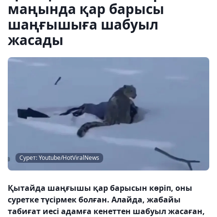
маңында қар барысы
шаңғышыға шабуыл
жасады
Сурет: Youtube/HotViralNews
Қытайда шаңғышы қар барысын көріп, оны
суретке түсірмек болған. Алайда, жабайы
табиғат иесі адамға кенеттен шабуыл жасаған,