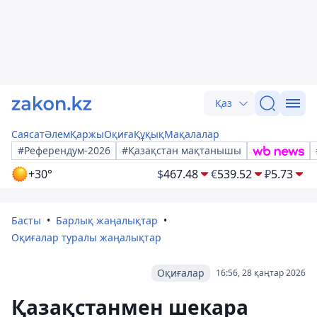
Қаз
Саясат
Әлем
Қаржы
Оқиға
Құқық
Мақалалар
#Референдум-2026
#Қазақстан мақтанышы
+30°
$
467.48
€
539.52
₽
5.73
Басты
Барлық жаңалықтар
Оқиғалар туралы жаңалықтар
Оқиғалар
16:56, 28 қаңтар 2026
Қазақстанмен шекара