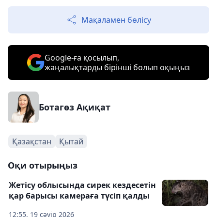
Мақаламен бөлісу
Google-ға қосылып,
жаңалықтарды бірінші болып оқыңыз
Ботагөз Ақиқат
Қазақстан
Қытай
Оқи отырыңыз
Жетісу облысында сирек кездесетін
қар барысы камераға түсіп қалды
12:55, 19 сәуір 2026