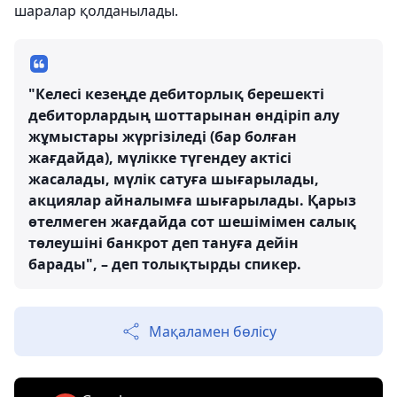
шаралар қолданылады.
"Келесі кезеңде дебиторлық берешекті
дебиторлардың шоттарынан өндіріп алу
жұмыстары жүргізіледі (бар болған
жағдайда), мүлікке түгендеу актісі
жасалады, мүлік сатуға шығарылады,
акциялар айналымға шығарылады. Қарыз
өтелмеген жағдайда сот шешімімен салық
төлеушіні банкрот деп тануға дейін
барады", – деп толықтырды спикер.
Мақаламен бөлісу