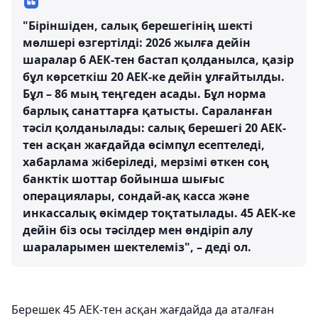
"Біріншіден, салық берешегінің шекті
мөлшері өзгертілді: 2026 жылға дейін
шаралар 6 АЕК-тен бастап қолданылса, қазір
бұл көрсеткіш 20 АЕК-ке дейін ұлғайтылды.
Бұл – 86 мың теңгеден асады. Бұл норма
барлық санаттарға қатысты. Сараланған
тәсіл қолданылады: салық берешегі 20 АЕК-
тен асқан жағдайда өсімпұл есептеледі,
хабарлама жіберіледі, мерзімі өткен соң
банктік шоттар бойынша шығыс
операциялары, сондай-ақ касса және
инкассалық өкімдер тоқтатылады. 45 АЕК-ке
дейін біз осы тәсілдер мен өндіріп алу
шараларымен шектелеміз", – деді ол.
Берешек 45 АЕК-тен асқан жағдайда да аталған