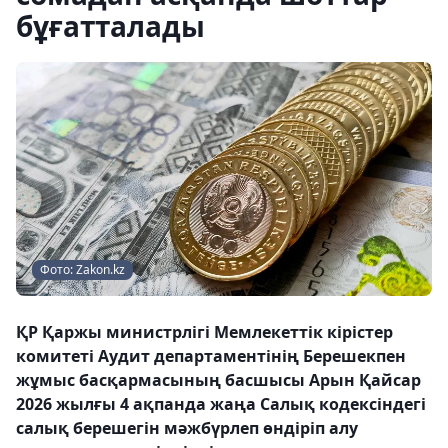
бұғатталады
Фото: Zakon.kz
ҚР Қаржы министрлігі Мемлекеттік кірістер
комитеті Аудит департаментінің Берешекпен
жұмыс басқармасының басшысы Арын Қайсар
2026 жылғы 4 ақпанда жаңа Салық кодексіндегі
салық берешегін мәжбүрлеп өндіріп алу