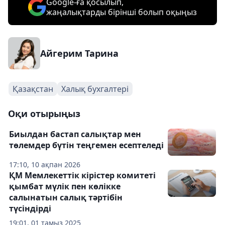
Google-ға қосылып,
жаңалықтарды бірінші болып оқыңыз
Айгерим Тарина
Қазақстан
Халық бухгалтері
Оқи отырыңыз
Биылдан бастап салықтар мен
төлемдер бүтін теңгемен есептеледі
17:10, 10 ақпан 2026
ҚМ Мемлекеттік кірістер комитеті
қымбат мүлік пен көлікке
салынатын салық тәртібін
түсіндірді
19:01, 01 тамыз 2025