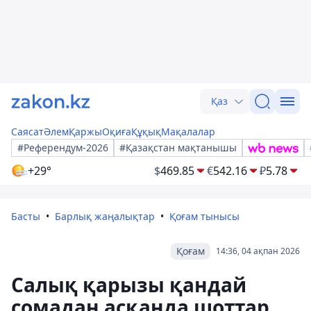
Қаз
Саясат
Әлем
Қаржы
Оқиға
Құқық
Мақалалар
#Референдум-2026
#Қазақстан мақтанышы
+29°
$
469.85
€
542.16
₽
5.78
Басты
Барлық жаңалықтар
Қоғам тынысы
Қоғам
14:36, 04 ақпан 2026
Салық қарызы қандай
сомадан асқанда шоттар