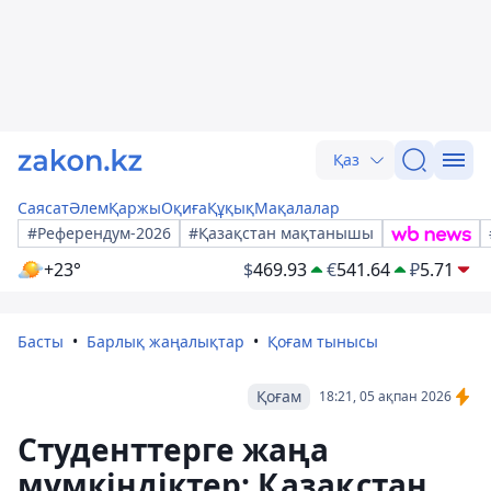
Қаз
Саясат
Әлем
Қаржы
Оқиға
Құқық
Мақалалар
#Референдум-2026
#Қазақстан мақтанышы
+23°
$
469.93
€
541.64
₽
5.71
Басты
Барлық жаңалықтар
Қоғам тынысы
Қоғам
18:21, 05 ақпан 2026
Студенттерге жаңа
мүмкіндіктер: Қазақстан