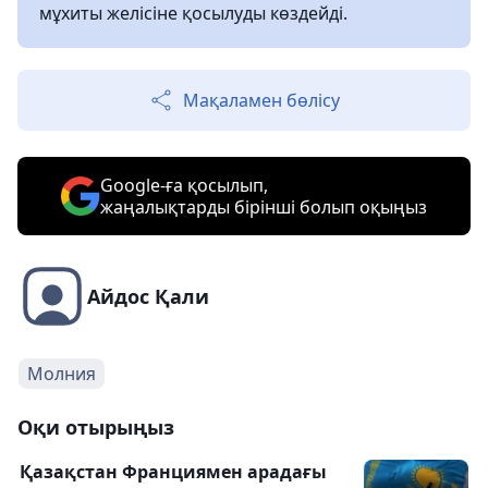
мұхиты желісіне қосылуды көздейді.
Мақаламен бөлісу
Google-ға қосылып,
жаңалықтарды бірінші болып оқыңыз
Айдос Қали
Молния
Оқи отырыңыз
Қазақстан Франциямен арадағы