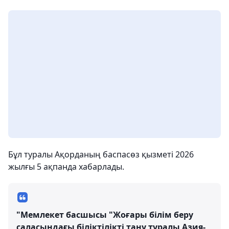
Бұл туралы Ақорданың баспасөз қызметі 2026
жылғы 5 ақпанда хабарлады.
"Мемлекет басшысы "Жоғары білім беру
саласындағы біліктілікті тану туралы Азия-