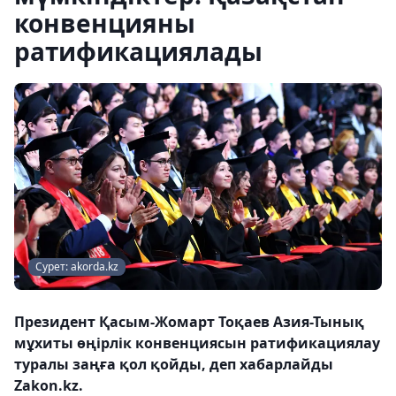
конвенцияны
ратификациялады
Сурет: akorda.kz
Президент Қасым-Жомарт Тоқаев Азия-Тынық
мұхиты өңірлік конвенциясын ратификациялау
туралы заңға қол қойды, деп хабарлайды
Zakon.kz.