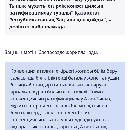
Тынық мұхиты өңірлік конвенциясын
ратификациялау туралы" Қазақстан
Республикасының Заңына қол қойды", –
делінген хабарламада.
Заңның мәтіні баспасөзде жарияланады.
Конвенция аталған өңірдегі жоғары білім беру
саласында біліктіліктерді бағалау және танудың
бірыңғай стандарттарын қалыптастыруға
арналған құрал болып есептеледі. Токио
конвенциясын ратификациялау Азия-Тынық
мұхиты өңіріндегі жоғары білімге қатысты
біліктіліктерді тану жөніндегі Токио
конвенциясына қатысушы елдердің ұлттық
ақпараттық орталықтарының Азия-Тынық