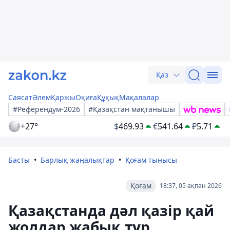
Қаз
Саясат
Әлем
Қаржы
Оқиға
Құқық
Мақалалар
#Референдум-2026
#Қазақстан мақтанышы
+27°
$
469.93
€
541.64
₽
5.71
Басты
Барлық жаңалықтар
Қоғам тынысы
Қоғам
18:37, 05 ақпан 2026
Қазақстанда дәл қазір қай
жолдар жабық тұр