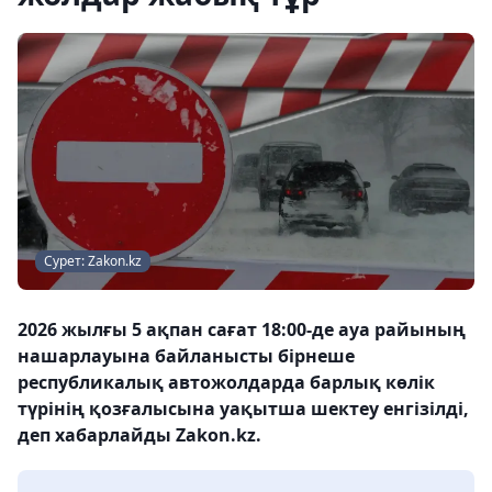
Сурет: Zakon.kz
2026 жылғы 5 ақпан сағат 18:00-де ауа райының
нашарлауына байланысты бірнеше
республикалық автожолдарда барлық көлік
түрінің қозғалысына уақытша шектеу енгізілді,
деп хабарлайды Zakon.kz.