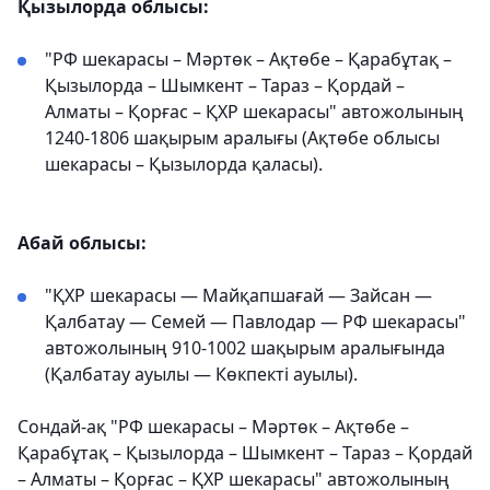
Қызылорда облысы:
"РФ шекарасы – Мәртөк – Ақтөбе – Қарабұтақ –
Қызылорда – Шымкент – Тараз – Қордай –
Алматы – Қорғас – ҚХР шекарасы" автожолының
1240-1806 шақырым аралығы (Ақтөбе облысы
шекарасы – Қызылорда қаласы).
Абай облысы:
"ҚХР шекарасы — Майқапшағай — Зайсан —
Қалбатау — Семей — Павлодар — РФ шекарасы"
автожолының 910-1002 шақырым аралығында
(Қалбатау ауылы — Көкпекті ауылы).
Сондай-ақ "РФ шекарасы – Мәртөк – Ақтөбе –
Қарабұтақ – Қызылорда – Шымкент – Тараз – Қордай
– Алматы – Қорғас – ҚХР шекарасы" автожолының