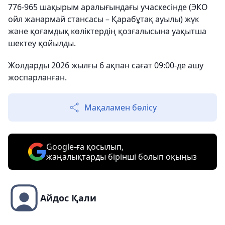
776-965 шақырым аралығындағы учаскесінде (ЭКО
ойл жанармай стансасы – Қарабұтақ ауылы) жүк
және қоғамдық көліктердің қозғалысына уақытша
шектеу қойылды.
Жолдарды 2026 жылғы 6 ақпан сағат 09:00-де ашу
жоспарланған.
Мақаламен бөлісу
Google-ға қосылып,
жаңалықтарды бірінші болып оқыңыз
Айдос Қали