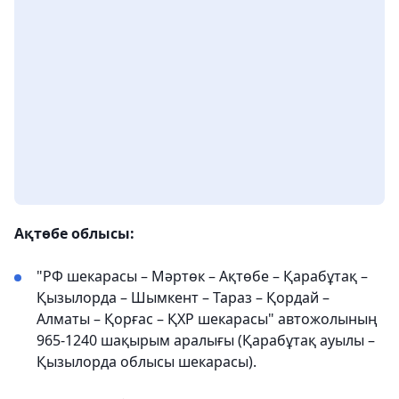
Ақтөбе облысы:
"РФ шекарасы – Мәртөк – Ақтөбе – Қарабұтақ –
Қызылорда – Шымкент – Тараз – Қордай –
Алматы – Қорғас – ҚХР шекарасы" автожолының
965-1240 шақырым аралығы (Қарабұтақ ауылы –
Қызылорда облысы шекарасы).