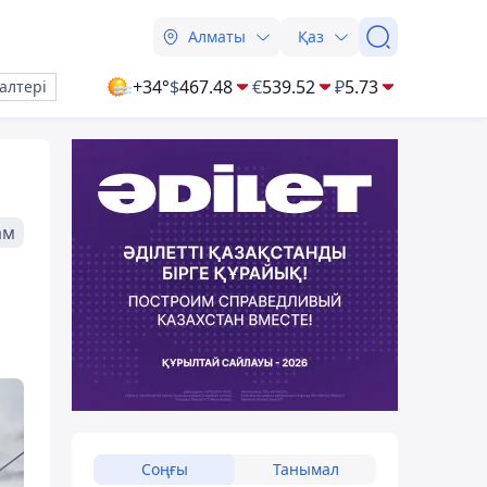
Алматы
Қаз
+34°
$
467.48
€
539.52
₽
5.73
алтері
ам
Соңғы
Танымал