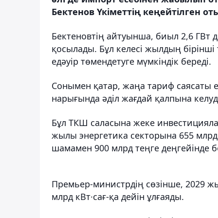
Бектенов Үкіметтің кеңейтілген о
Бектеновтің айтуынша, биыл 2,6 ГВт д
қосылады. Бұл келесі жылдың бірінш
едәуір төмендетуге мүмкіндік береді.
Сонымен қатар, жаңа тариф саясаты ен
нарығында әділ жағдай қалпына келуд
Бұл ТКШ саласына жеке инвестицияла
жылы энергетика секторына 655 млрд 
шамамен 900 млрд теңге деңгейінде б
Премьер-министрдің сөзінше, 2029 жы
млрд кВт·сағ-қа дейін ұлғаяды.