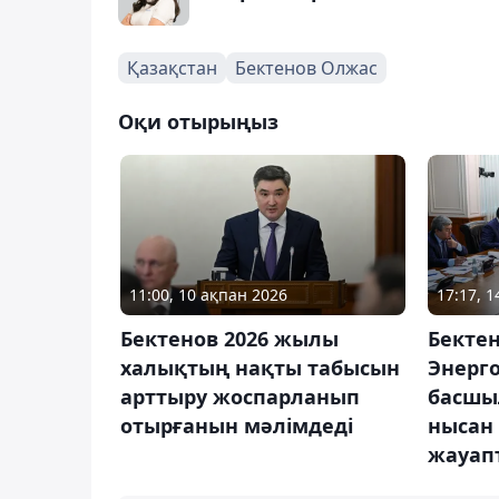
Қазақстан
Бектенов Олжас
Оқи отырыңыз
11:00, 10 ақпан 2026
17:17, 
Бектенов 2026 жылы
Бекте
халықтың нақты табысын
Энерг
арттыру жоспарланып
басшы
отырғанын мәлімдеді
нысан 
жауапт