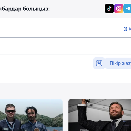
абардар болыңыз:
Пікір жаз