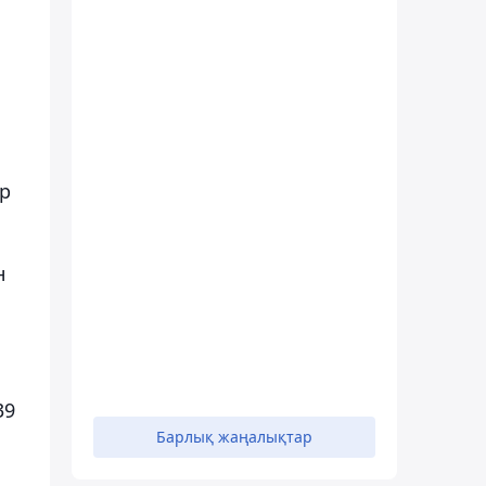
ер
н
39
Барлық жаңалықтар