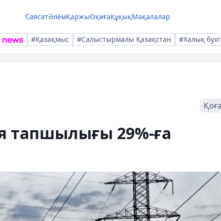
Саясат
Әлем
Қаржы
Оқиға
Құқық
Мақалалар
#Қазақмыс
#Салыстырмалы Қазақстан
#Халық бухг
Қоғ
ия тапшылығы 29%-ға