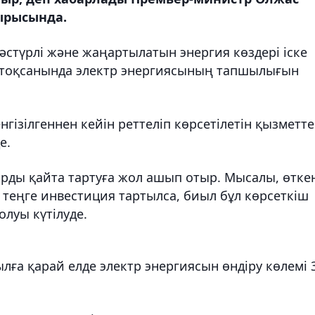
тырысында.
әстүрлі және жаңартылатын энергия көздері іске
і тоқсанында электр энергиясының тапшылығын
гізілгеннен кейін реттеліп көрсетілетін қызметт
е.
рды қайта тартуға жол ашып отыр. Мысалы, өтке
теңге инвестиция тартылса, биыл бұл көрсеткіш
олуы күтілуде.
лға қарай елде электр энергиясын өндіру көлемі 