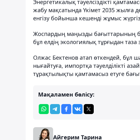
Энергетикалық тәуелсіздікті қамтама
жабу мақсатында Үкімет 2035 жылға де
енгізу бойынша кешенді жұмыс жүргіз
Жоспардың маңызды бағыттарының бір
бұл елдің экологиялық тұрғыдан таза э
Олжас Бектенов атап өткендей, бұл ш
нығайтуға, импортқа тәуелділікті аз
тұрақтылықты қамтамасыз етуге бағы
Мақаламен бөлісу:
Айгерим Тарина