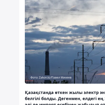
Фото: Zakon.kz/Павел Михеев
Қазақстанда өткен жылы электр э
белгілі болды. Дегенмен, елдегі 
әлі де импорт есебінен жабылып о