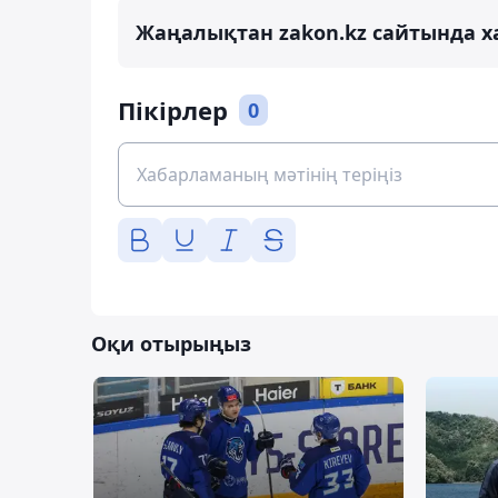
Жаңалықтан zakon.kz сайтында х
Пікірлер
0
Оқи отырыңыз