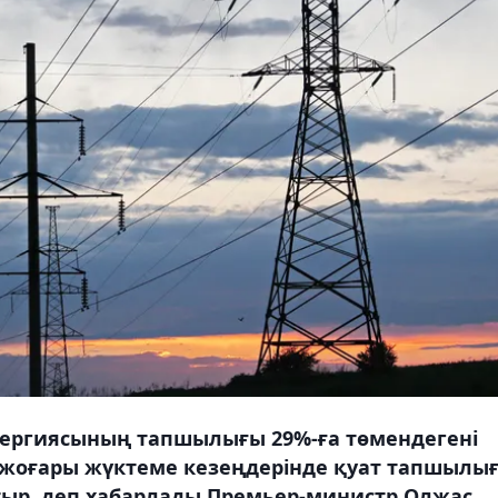
нергиясының тапшылығы 29%-ға төмендегені
ең жоғары жүктеме кезеңдерінде қуат тапшылы
тыр, деп хабарлады Премьер-министр Олжас