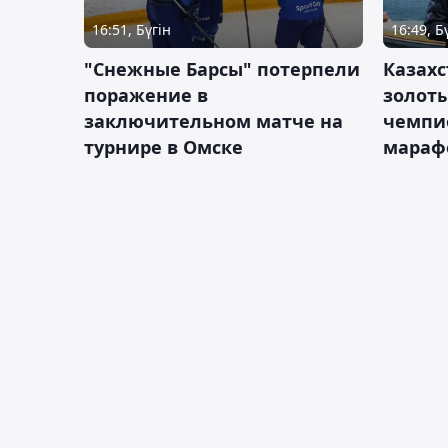
16:51, Бүгін
16:49, Б
"Снежные Барсы" потерпели
Казахс
поражение в
золот
заключительном матче на
чемпи
турнире в Омске
мараф