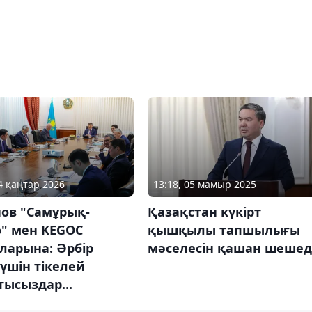
14 қаңтар 2026
13:18, 05 мамыр 2025
нов "Самұрық-
Қазақстан күкірт
о" мен KEGOC
қышқылы тапшылығы
ларына: Әрбір
мәселесін қашан шешед
үшін тікелей
ысыздар...