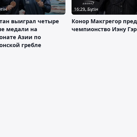
үгін
16:29, Бүгін
тан выиграл четыре
Конор Макгрегор пре
ые медали на
чемпионство Иэну Гэ
онате Азии по
онской гребле