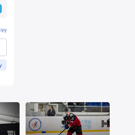
Кіру
у