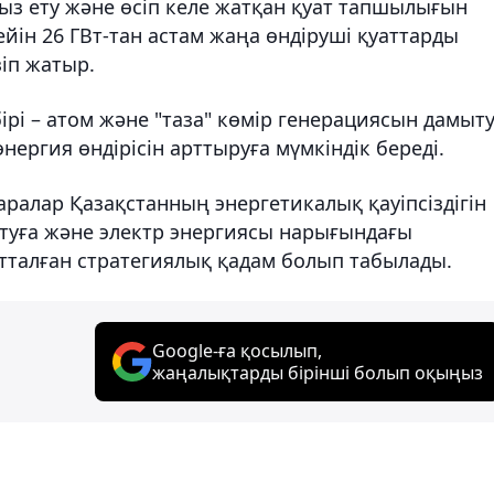
сыз ету және өсіп келе жатқан қуат тапшылығын
йін 26 ГВт-тан астам жаңа өндіруші қуаттарды
іп жатыр.
і – атом және "таза" көмір генерациясын дамыту
нергия өндірісін арттыруға мүмкіндік береді.
аралар Қазақстанның энергетикалық қауіпсіздігін
айтуға және электр энергиясы нарығындағы
тталған стратегиялық қадам болып табылады.
Google-ға қосылып,
жаңалықтарды бірінші болып оқыңыз