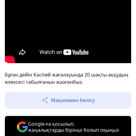
Бұған дейін Каспий жағалауында 20 шақты аққудың
өлексесі табылғанын жазғанбыз.
Мақаламен бөлісу
Google-ға қосылып,
жаңалықтарды бірінші болып оқыңыз