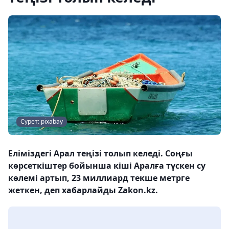
Сурет: pixabay
Еліміздегі Арал теңізі толып келеді. Соңғы
көрсеткіштер бойынша кіші Аралға түскен су
көлемі артып, 23 миллиард текше метрге
жеткен, деп хабарлайды Zakon.kz.