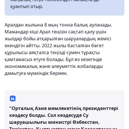
қуантып отыр.
Аралдан жылына 8 мың тонна балық ауланады.
Мамандар кіші Арал теңізін сақтап қалу үшін
жылдар бойы атқарылған шаруалардың жемісі
екендігін айтты. 2022 жылы басталған бөгет
құрылысы аяқталса теңізді сумен тұрақты
қамтамасыз етуге болады. Бұл өз кезегінде
экономикалық және әлеуметтік жобаларды
дамытуға мүмкіндік бермек.
"Орталық Азия мемлекетінің президенттері
кездесу болды. Сол кездесуде Су
шаруашылығы министрі Өзбекстан,