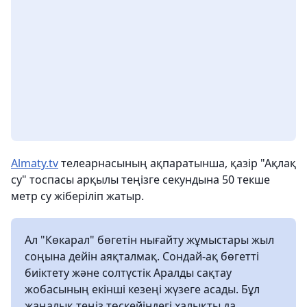
Almaty.tv
телеарнасының ақпаратынша, қазір "Ақлақ
су" тоспасы арқылы теңізге секундына 50 текше
метр су жіберіліп жатыр.
Ал "Көкарал" бөгетін нығайту жұмыстары жыл
соңына дейін аяқталмақ. Сондай-ақ бөгетті
биіктету және солтүстік Аралды сақтау
жобасының екінші кезеңі жүзеге асады. Бұл
жаңалық теңіз төскейіндегі халықты да