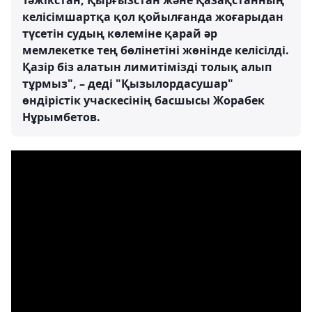
Тәжікстан, Қырғызстан және Қазақстанның
келісімшартқа қол қойылғанда жоғарыдан
түсетін судың көлеміне қарай әр
мемлекетке тең бөлінетіні жөнінде келісілді.
Қазір біз алатын лимитімізді толық алып
тұрмыз", – деді "Қызылордасушар"
өндірістік учаскесінің басшысы Жорабек
Нұрымбетов.