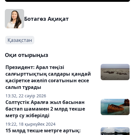
Ботагөз Ақиқат
Қазақстан
Оқи отырыңыз
Президент: Арал теңізі
салғырттықтың салдары қандай
қасіретке әкеліп соғатынын еске
салып тұрады
13:32, 22 сәуір 2026
Солтүстік Аралға жыл басынан
бастап шамамен 2 млрд текше
метр су жіберілді
19:22, 18 қыркүйек 2024
15 млрд текше метрге артық: