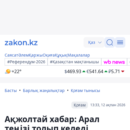
Қаз
Саясат
Әлем
Қаржы
Оқиға
Құқық
Мақалалар
#Референдум-2026
#Қазақстан мақтанышы
+22°
$
469.93
€
541.64
₽
5.71
Басты
Барлық жаңалықтар
Қоғам тынысы
Қоғам
13:33, 12 ақпан 2026
Ақжолтай хабар: Арал
теңізі толып келеді