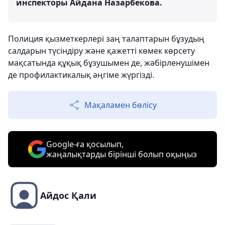
инспекторы Айдана Назарбекова.
Полиция қызметкерлері заң талаптарын бұзудың
салдарын түсіндіру және қажетті көмек көрсету
мақсатында құқық бұзушымен де, жәбірленушімен
де профилактикалық әңгіме жүргізді.
Мақаламен бөлісу
Google-ға қосылып,
жаңалықтарды бірінші болып оқыңыз
Айдос Қали