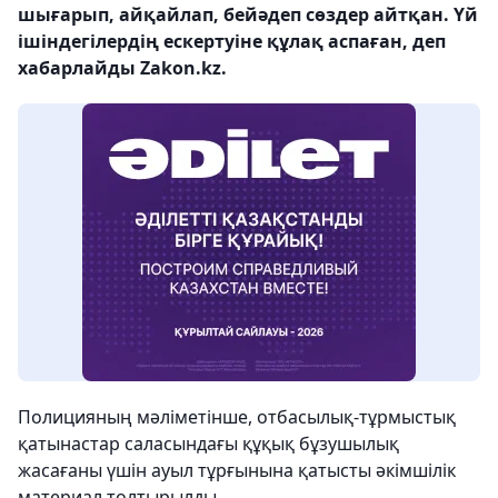
шығарып, айқайлап, бейәдеп сөздер айтқан. Үй
ішіндегілердің ескертуіне құлақ аспаған, деп
хабарлайды Zakon.kz.
Полицияның мәліметінше, отбасылық-тұрмыстық
қатынастар саласындағы құқық бұзушылық
жасағаны үшін ауыл тұрғынына қатысты әкімшілік
материал толтырылды.