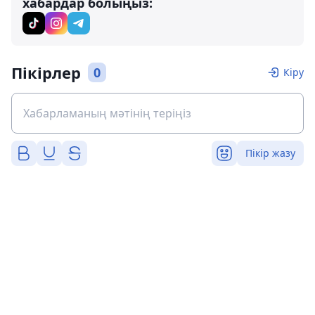
хабардар болыңыз:
Пікірлер
0
Кіру
Пікір жазу