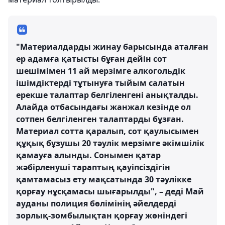
"Материалдарды жинау барысында аталған
ер адамға қатысты бұған дейін сот
шешімімен 11 ай мерзімге алкогольдік
ішімдіктерді тұтынуға тыйым салатын
ерекше талаптар белгіленгені анықталды.
Алайда отбасындағы жанжал кезінде ол
сотпен белгіленген талаптарды бұзған.
Материал сотта қаралып, сот қаулысымен
құқық бұзушы 20 тәулік мерзімге әкімшілік
қамауға алынды. Сонымен қатар
жәбірленуші тараптың қауіпсіздігін
қамтамасыз ету мақсатында 30 тәулікке
қорғау нұсқамасы шығарылды", – деді Май
ауданы полиция бөлімінің әйелдерді
зорлық-зомбылықтан қорғау жөніндегі