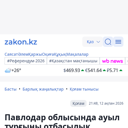
Қаз
Саясат
Әлем
Қаржы
Оқиға
Құқық
Мақалалар
#Референдум-2026
#Қазақстан мақтанышы
+26°
$
469.93
€
541.64
₽
5.71
Басты
Барлық жаңалықтар
Қоғам тынысы
Қоғам
21:48, 12 ақпан 2026
Павлодар облысында ауыл
тұрғыны отбасылық