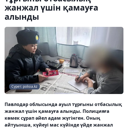
жанжал үшін қамауға
алынды
Сурет: polisia.kz
Павлодар облысында ауыл тұрғыны отбасылық
жанжал үшін қамауға алынды. Полицияға
көмек сұрап әйел адам жүгінген. Оның
айтуынша, күйеуі мас күйінде үйде жанжал