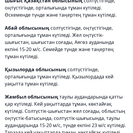
Шығыс Қазақстан облысының
солтүстігінде,
оңтүстігінде, орталығында тұман күтіледі.
Өскеменде түнде және таңертең тұман күтіледі.
Абай облысының
солтүстігінде, оңтүстігінде,
орталығында тұман күтіледі. Жел оңтүстік-
шығыстан, шығыстан соғады, Аягөз ауданында
екпіні 15-20 м/с. Семейде түнде және таңертең
тұман күтіледі.
Қызылорда облысының
солтүстігінде,
орталығында тұман күтіледі. Қызылордада кей
уақытта тұман күтіледі.
Жамбыл облысының
таулы аудандарында қатты
қар күтіледі. Кей уақыттарда тұман, көктайғақ
күтіледі. Солтүстік-шығыстан жел соғады, облыстың
оңтүстік-батысында, солтүстік-шығысында, таулы
аудандарында 15-20 м/с, түнде екпіні 23 м/с күтіледі.
Таразда кей уақыттарда тұман, көктайғақ күтіледі.