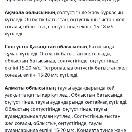
Ақмола облысының
солтүстігінде жаяу бұрқасын
күтіледі. Оңтүстік-батыстан, оңтүстік-шығыстан жел
соғады, облыстың солтүстігінде екпіні 15-18 м/с
күтіледі.
Солтүстік Қазақстан облысының
батысында
тұман күтіледі. Оңтүстік-батыстан жел соғады,
облыстың батысында, солтүстігінде, оңтүстігінде
екпіні 15-20 м/с. Петропавлда оңтүстік-батыстан жел
соғады, екпіні 15-20 м/с күтіледі.
Алматы облысының
таулы аудандарында кей
уаққытта қатты қар күтіледі. Облыстың батысында,
оңтүстігінде, таулы аудандарында көктайғақ күтіледі.
Облыстың солтүстігінде, оңтүстігінде, таулы
аудандарында тұман күтіледі. Солтүстік-шығыстан
жел соғады, облыстың оңтүстігінде, таулы
аудандарында екпіні 15-20 м/с. Қонаевта түнде және