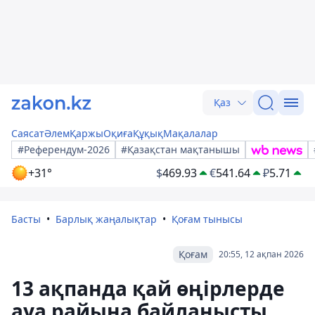
Қаз
Саясат
Әлем
Қаржы
Оқиға
Құқық
Мақалалар
#Референдум-2026
#Қазақстан мақтанышы
+31°
$
469.93
€
541.64
₽
5.71
Басты
Барлық жаңалықтар
Қоғам тынысы
Қоғам
20:55, 12 ақпан 2026
13 ақпанда қай өңірлерде
ауа райына байланысты