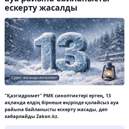
ескерту жасалды
Сурет: жасанды интеллект
"Қазгидромет" РМК синоптиктері ертең, 13
ақпанда елдің бірнеше өңірінде қолайсыз ауа
райына байланысты ескерту жасады, деп
хабарлайды Zakon.kz.