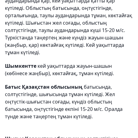
аудандарында қар, кей уақыттарда қатты қар
күтіледі. Облыстың батысында, оңтүстігінде,
орталығында, таулы аудандарында тұман, көктайғақ
күтіледі. Шығыстан жел соғады, облыстың
солтүстігінде, таулы аудандарында күші 15-20 м/с.
Түркістанда таңертең және күндіз жауын-шашын
(жаңбыр, қар) көктайғақ күтіледі. Кей уақыттарда
тұман күтіледі.
Шымкентте
кей уақыттарда жауын-шашын
(көбінесе жаңбыр), көктайғақ, тұман күтіледі.
Батыс Қазақстан облысының
батысында,
солтүстігінде, шығысында тұман күтіледі. Жел
оңтүстік-шығыстан соғады, күндіз облыстың
батысында, оңтүстігінде екпіні 15-20 м/с. Оралда
түнде және таңертең тұман күтіледі.