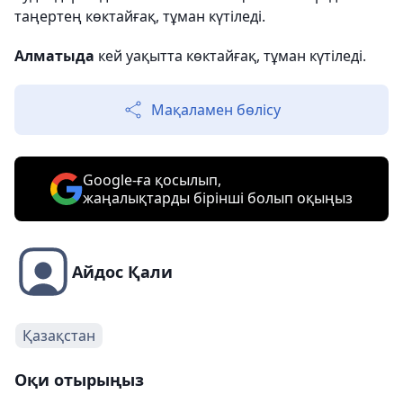
таңертең көктайғақ, тұман күтіледі.
Алматыда
кей уақытта көктайғақ, тұман күтіледі.
Мақаламен бөлісу
Google-ға қосылып,
жаңалықтарды бірінші болып оқыңыз
Айдос Қали
Қазақстан
Оқи отырыңыз