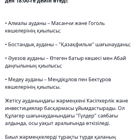
ден 18:00-ге дейін өтеді:
• Алмалы ауданы – Масанчи және Гоголь
көшелерінің қиылысы;
• Бостандық ауданы – "Қазақфильм" шағынауданы;
• Әуезов ауданы – Өтеген батыр көшесі мен Абай
даңғылының қиылысы;
• Медеу ауданы – Меңдіқұлов пен Бектұров
көшелерінің қиылысы.
Жетісу ауданындағы жәрмеңкені Кәсіпкерлік және
инвестициялар басқармасы ұйымдастырады. Ол
Құлагер шағынауданындағы "Гүлдер" саябағы
алдында, осы уақыт аралығында өткізіледі.
Биыл жәрмеңкелерді тұрақты түрде қаланың