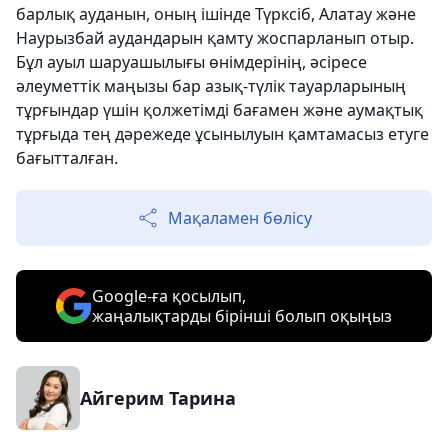
барлық ауданын, оның ішінде Түрксіб, Алатау және
Наурызбай аудандарын қамту жоспарланып отыр.
Бұл ауыл шаруашылығы өнімдерінің, әсіресе
әлеуметтік маңызы бар азық-түлік тауарларының
тұрғындар үшін қолжетімді бағамен және аумақтық
тұрғыда тең дәрежеде ұсынылуын қамтамасыз етуге
бағытталған.
Мақаламен бөлісу
Google-ға қосылып,
жаңалықтарды бірінші болып оқыңыз
Айгерим Тарина