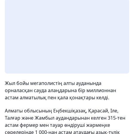
Жыл бойы мегаполистің алты ауданында
орналасқан сауда алаңдарына бір миллионнан
астам алматылық пен қала қонақтары келді.
Алматы облысының Еңбекшіқазақ, Қарасай, Іле,
Талғар және Жамбыл аудандарынан келген 315-тен
астам фермер мен тауар өндіруші жәрмеңке
сөрелерінде 1 000-нан астам атаудағы азық-түлік