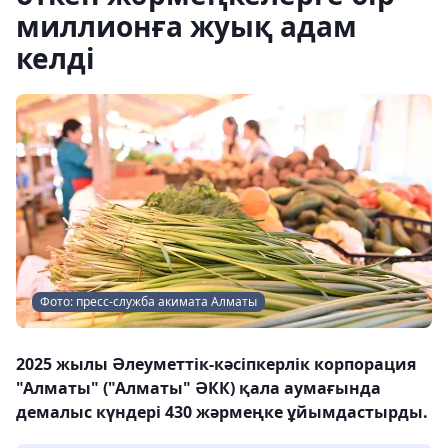
миллионға жуық адам
келді
Фото: пресс-служба акимата Алматы
2025 жылы Әлеуметтік-кәсіпкерлік корпорация
"Алматы" ("Алматы" ӘКК) қала аумағында
демалыс күндері 430 жәрмеңке ұйымдастырды.