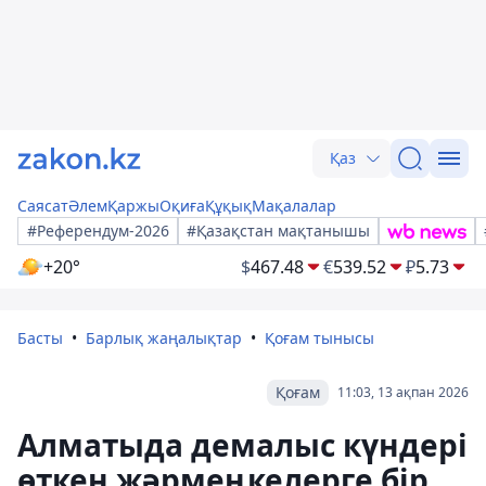
Қаз
Саясат
Әлем
Қаржы
Оқиға
Құқық
Мақалалар
#Референдум-2026
#Қазақстан мақтанышы
+20°
$
467.48
€
539.52
₽
5.73
Басты
Барлық жаңалықтар
Қоғам тынысы
Қоғам
11:03, 13 ақпан 2026
Алматыда демалыс күндері
өткен жәрмеңкелерге бір