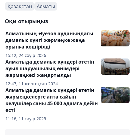
Қазақстан
Алматы
Оқи отырыңыз
Алматының Әуезов ауданындағы
демалыс күнгі жәрмеңке жаңа
орынға көшірілді
15:12, 24 сәуір 2026
Алматыда демалыс күндері өтетін
ауыл шаруашылық өнімдері
жәрмеңкесі жаңартылды
12:47, 11 желтоқсан 2024
Алматыда демалыс күндері өтетін
жәрмеңкелерге апта сайын
келушілер саны 45 000 адамға дейін
өсті
11:16, 11 сәуір 2025