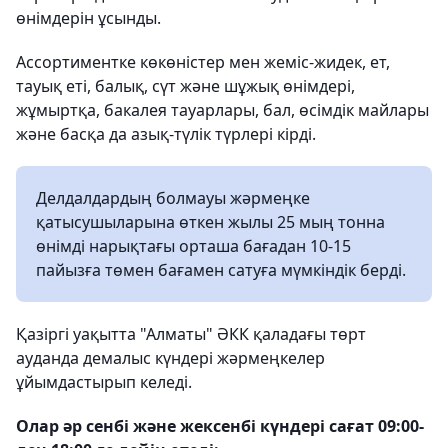
өнімдерін ұсынды.
Ассортиментке көкөністер мен жеміс-жидек, ет,
тауық еті, балық, сүт және шұжық өнімдері,
жұмыртқа, бакалея тауарлары, бал, өсімдік майлары
және басқа да азық-түлік түрлері кірді.
Делдалдардың болмауы жәрмеңке
қатысушыларына өткен жылы 25 мың тонна
өнімді нарықтағы орташа бағадан 10-15
пайызға төмен бағамен сатуға мүмкіндік берді.
Қазіргі уақытта "Алматы" ӘКК қаладағы төрт
ауданда демалыс күндері жәрмеңкелер
ұйымдастырып келеді.
Олар әр сенбі және жексенбі күндері сағат 09:00-