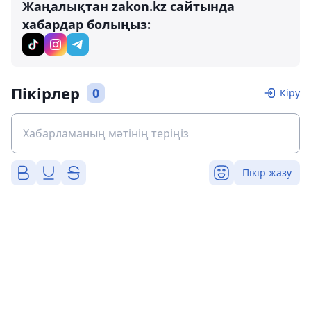
Жаңалықтан zakon.kz сайтында
хабардар болыңыз:
Пікірлер
0
Кіру
Пікір жазу