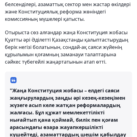
белсенділері, азаматтық сектор мен жастар өкілдері
және Конституциялық реформа жөніндегі
комиссияның мүшелері қатысты.
Отырыста сөз алғандар жаңа Конституция жобасы
Қуатты әрі Әділетті Қазақстанды қалыптастырудың
берік негізі болатынын, сондай-ақ саяси жүйенің
құрылымын қоғамның заманауи талаптарына
сәйкес түбегейлі жаңартатынын атап өтті.
"Жаңа Конституция жобасы – елдегі саяси
жаңғырулардың заңды әрі кезең-кезеңімен
жүзеге асып келе жатқан реформалардың
жалғасы. Бұл құжат мемлекеттілікті
нығайтып қана қоймай, билік пен қоғам
арасындағы өзара жауапкершілікті
күшейтеді, азаматтардың шешім қабылдау