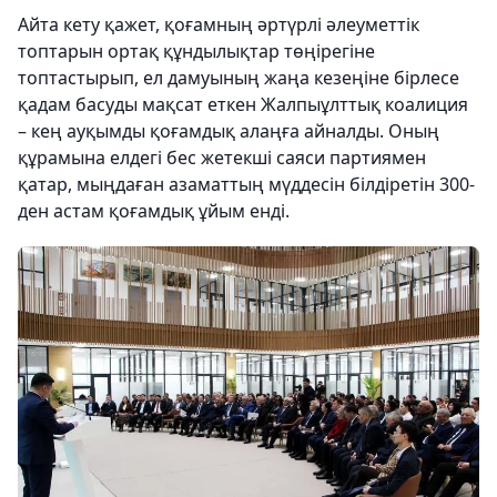
Айта кету қажет, қоғамның әртүрлі әлеуметтік
топтарын ортақ құндылықтар төңірегіне
топтастырып, ел дамуының жаңа кезеңіне бірлесе
қадам басуды мақсат еткен Жалпыұлттық коалиция
– кең ауқымды қоғамдық алаңға айналды. Оның
құрамына елдегі бес жетекші саяси партиямен
қатар, мыңдаған азаматтың мүддесін білдіретін 300-
ден астам қоғамдық ұйым енді.