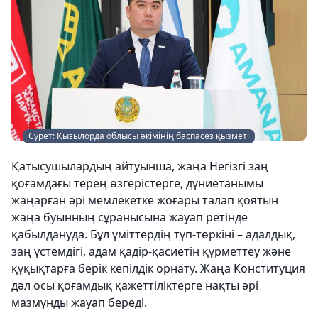
Сурет: Қызылорда облысы әкімінің баспасөз қызметі
Қатысушылардың айтуынша, жаңа Негізгі заң
қоғамдағы терең өзгерістерге, дүниетанымы
жаңарған әрі мемлекетке жоғары талап қоятын
жаңа буынның сұранысына жауап ретінде
қабылдануда. Бұл үміттердің түп-төркіні – адалдық,
заң үстемдігі, адам қадір-қасиетін құрметтеу және
құқықтарға берік кепілдік орнату. Жаңа Конституция
дәл осы қоғамдық қажеттіліктерге нақты әрі
мазмұнды жауап береді.