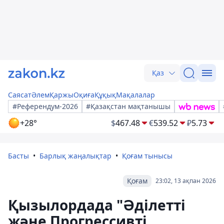
Қаз
Саясат
Әлем
Қаржы
Оқиға
Құқық
Мақалалар
#Референдум-2026
#Қазақстан мақтанышы
+28°
$
467.48
€
539.52
₽
5.73
Басты
Барлық жаңалықтар
Қоғам тынысы
Қоғам
23:02, 13 ақпан 2026
Қызылордада "Әділетті
және Прогрессивті