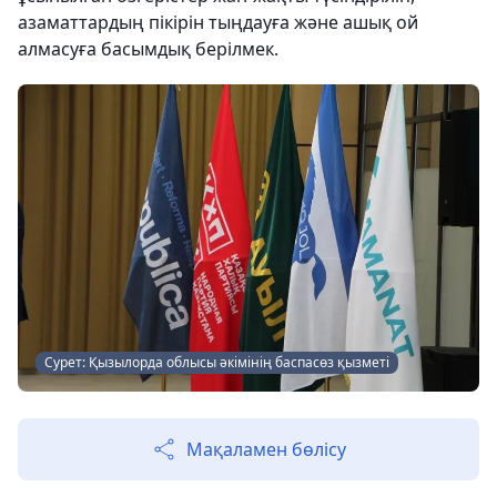
азаматтардың пікірін тыңдауға және ашық ой
алмасуға басымдық берілмек.
Сурет: Қызылорда облысы әкімінің баспасөз қызметі
Мақаламен бөлісу