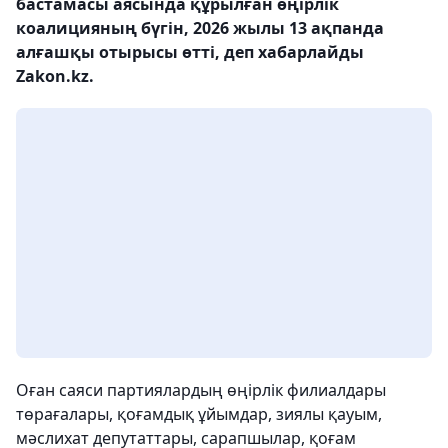
бастамасы аясында құрылған өңірлік
коалицияның бүгін, 2026 жылы 13 ақпанда
алғашқы отырысы өтті, деп хабарлайды
Zakon.kz.
Оған саяси партиялардың өңірлік филиалдары
төрағалары, қоғамдық ұйымдар, зиялы қауым,
мәслихат депутаттары, сарапшылар, қоғам