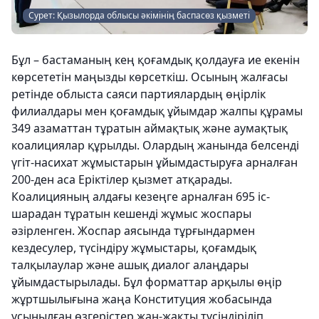
Сурет: Қызылорда облысы әкімінің баспасөз қызметі
Бұл – бастаманың кең қоғамдық қолдауға ие екенін
көрсететін маңызды көрсеткіш. Осының жалғасы
ретінде облыста саяси партиялардың өңірлік
филиалдары мен қоғамдық ұйымдар жалпы құрамы
349 азаматтан тұратын аймақтық және аумақтық
коалициялар құрылды. Олардың жанында белсенді
үгіт-насихат жұмыстарын ұйымдастыруға арналған
200-ден аса Еріктілер қызмет атқарады.
Коалицияның алдағы кезеңге арналған 695 іс-
шарадан тұратын кешенді жұмыс жоспары
әзірленген. Жоспар аясында тұрғындармен
кездесулер, түсіндіру жұмыстары, қоғамдық
талқылаулар және ашық диалог алаңдары
ұйымдастырылады. Бұл форматтар арқылы өңір
жұртшылығына жаңа Конституция жобасында
ұсынылған өзгерістер жан-жақты түсіндіріліп,