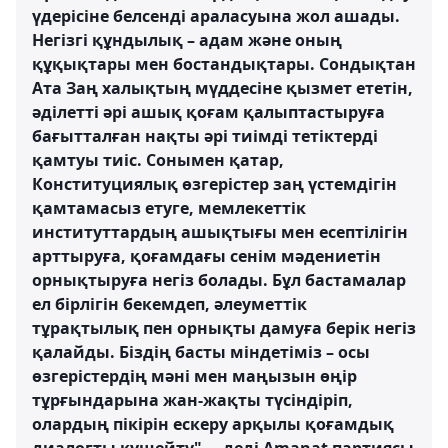
үдерісіне белсенді араласуына жол ашады.
Негізгі құндылық – адам және оның
құқықтары мен бостандықтары. Сондықтан
Ата Заң халықтың мүддесіне қызмет ететін,
әділетті әрі ашық қоғам қалыптастыруға
бағытталған нақты әрі тиімді тетіктерді
қамтуы тиіс. Сонымен қатар,
Конституциялық өзгерістер заң үстемдігін
қамтамасыз етуге, мемлекеттік
институттардың ашықтығы мен есептілігін
арттыруға, қоғамдағы сенім мәдениетін
орнықтыруға негіз болады. Бұл бастамалар
ел бірлігін бекемдеп, әлеуметтік
тұрақтылық пен орнықты дамуға берік негіз
қалайды. Біздің басты міндетіміз – осы
өзгерістердің мәні мен маңызын өңір
тұрғындарына жан-жақты түсіндіріп,
олардың пікірін ескеру арқылы қоғамдық