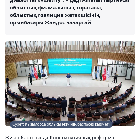
диалогты күшейту", – деді Amanat партиясы
облыстық филиалының төрағасы,
облыстық rоалиция жетекшісінің
орынбасары Жандос Базартай.
Сурет: Қызылорда облысы әкімінің баспасөз қызметі
Жиын барысында Конституциялық реформа