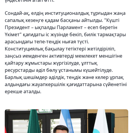
үндесетінін атап өтті.
Сондай-ақ, елдің институционалдық тұрғыдан жаңа
сапалық кезеңге қадам басқаны айтылды. "Күшті
Президент – ықпалды Парламент – есеп беретін
Үкімет" қағидаты іс жүзінде бекіп, билік тармақтары
арасындағы тепе-теңдік нығая түсті.
Конституциялық бақылау тетіктері жетілдіріліп,
заңсыз иемденген активтерді мемлекет меншігіне
қайтару жұмыстары жүргізілуде, ұлттық
ресурстарды әділ бөлу ұстанымы күшейтілуде.
Барлық шешімдер әділдік, теңдік және келер ұрпақ
алдындағы жауапкершілік қағидаттарына сүйенетіні
ерекше аталды.