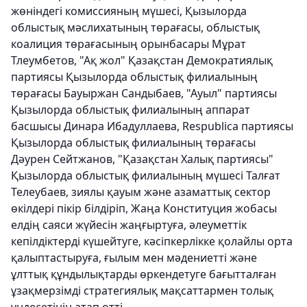
жөніндегі комиссияның мүшесі, Қызылорда
облыстық мәслихатының төрағасы, облыстық
коалиция төрағасының орынбасары Мұрат
Тлеумбетов, "Ақ жол" Қазақстан Демократиялық
партиясы Қызылорда облыстық филиалының
төрағасы Бауыржан Сандыбаев, "Ауыл" партиясы
Қызылорда облыстық филиалының аппарат
басшысы Динара Ибадуллаева, Respublica партиясы
Қызылорда облыстық филиалының төрағасы
Дәурен Сейтжанов, "Қазақстан Халық партиясы"
Қызылорда облыстық филиалының мүшесі Талғат
Телеубаев, зиялы қауым және азаматтық сектор
өкілдері пікір білдіріп, Жаңа Конституция жобасы
елдің саяси жүйесін жаңғыртуға, әлеуметтік
кепілдіктерді күшейтуге, кәсіпкерлікке қолайлы орта
қалыптастыруға, ғылым мен мәдениетті және
ұлттық құндылықтарды өркендетуге бағытталған
ұзақмерзімді стратегиялық мақсаттармен толық