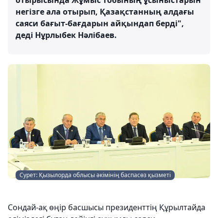
отырысында Жұмыс тобының ұсыныстарын
негізге ала отырып, Қазақстанның алдағы
саяси бағыт-бағдарын айқындап берді",
деді Нұрлыбек Нәлібаев.
Сурет: Қызылорда облысы әкімінің баспасөз қызметі
Сондай-ақ өңір басшысы президенттің Құрылтайда