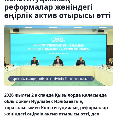
реформалар жөніндегі
өңірлік актив отырысы өтті
Сурет: Қызылорда облысы әкімінің баспасөз қызметі
2026 жылғы 2 ақпанда Қызылорда қаласында
облыс әкімі Нұрлыбек Нәлібаевтың
төрағалығымен Конституциялық реформалар
жөніндегі өңірлік актив отырысы өтті, деп