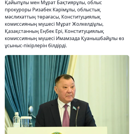
Қайыпұлы мен Мұрат Бақтиярұлы, облыс
прокуроры Ризабек Кәрімұлы, облыстық
мәслихаттың төрағасы, Конституциялық
комиссияның мүшесі Мұрат Жолкелдіұлы,
Қазақстанның Еңбек Ері, Конституциялық
комиссияның мүшесі Имамзада Қуанышбайұлы өз
ұсыныс-пікірлерін білдірді.