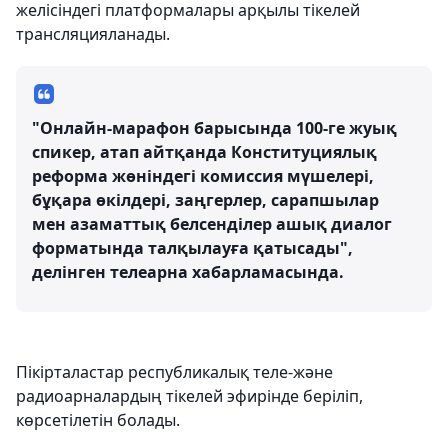
желісіндегі платформалары арқылы тікелей
трансляцияланады.
"Онлайн-марафон барысында 100-ге жуық
спикер, атап айтқанда Конституциялық
реформа жөніндегі комиссия мүшелері,
бұқара өкілдері, заңгерлер, сарапшылар
мен азаматтық белсенділер ашық диалог
форматында талқылауға қатысады",
делінген телеарна хабарламасында.
Пікірталастар республикалық теле-және
радиоарналардың тікелей эфирінде беріліп,
көрсетілетін болады.