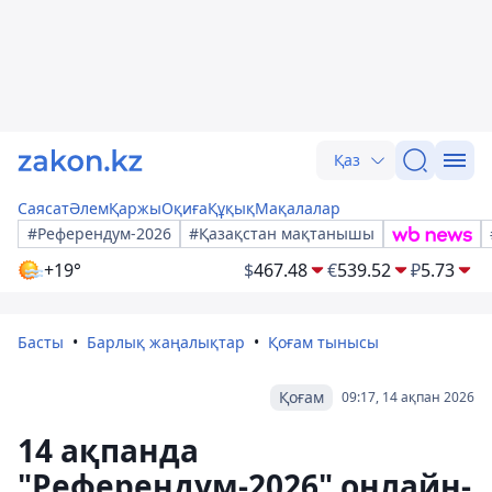
Қаз
Саясат
Әлем
Қаржы
Оқиға
Құқық
Мақалалар
#Референдум-2026
#Қазақстан мақтанышы
+19°
$
467.48
€
539.52
₽
5.73
Басты
Барлық жаңалықтар
Қоғам тынысы
Қоғам
09:17, 14 ақпан 2026
14 ақпанда
"Референдум-2026" онлайн-