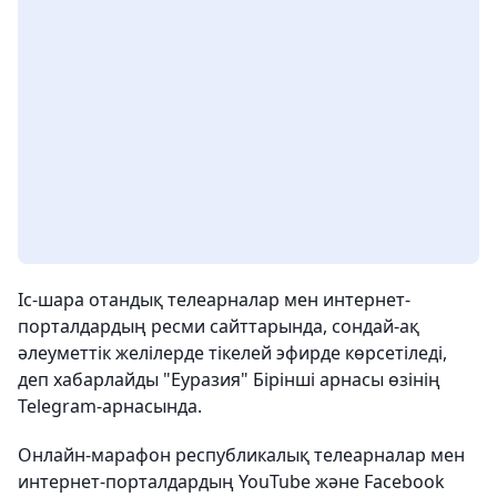
Іс-шара отандық телеарналар мен интернет-
порталдардың ресми сайттарында, сондай-ақ
әлеуметтік желілерде тікелей эфирде көрсетіледі,
деп хабарлайды "Еуразия" Бірінші арнасы өзінің
Telegram-арнасында.
Онлайн-марафон республикалық телеарналар мен
интернет-порталдардың YouTube және Facebook