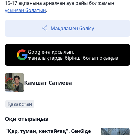
15-17 ақпанына арналған ауа райы болжамын
ұсынған болатын
.
Мақаламен бөлісу
Google-ға қосылып,
жаңалықтарды бірінші болып оқыңыз
Камшат Сатиева
Қазақстан
Оқи отырыңыз
"Қар, тұман, көктайғақ". Сенбіде