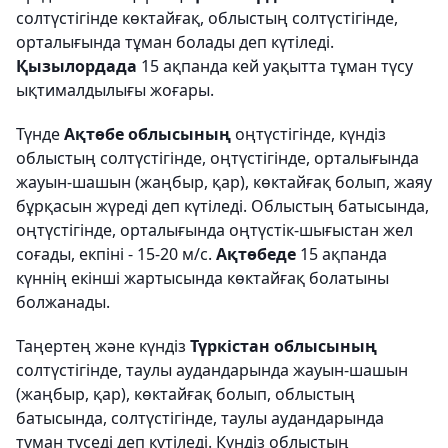
солтүстігінде көктайғақ, облыстың солтүстігінде,
орталығында тұман болады деп күтіледі.
Қызылордада
15 ақпанда кей уақытта тұман түсу
ықтималдылығы жоғары.
Түнде
Ақтөбе облысының
оңтүстігінде, күндіз
облыстың солтүстігінде, оңтүстігінде, орталығында
жауын-шашын (жаңбыр, қар), көктайғақ болып, жаяу
бұрқасын жүреді деп күтіледі. Облыстың батысында,
оңтүстігінде, орталығында оңтүстік-шығыстан жел
соғады, екпіні - 15-20 м/с.
Ақтөбеде
15 ақпанда
күннің екінші жартысында көктайғақ болатыны
болжанады.
Таңертең және күндіз
Түркістан облысының
солтүстігінде, таулы аудандарында жауын-шашын
(жаңбыр, қар), көктайғақ болып, облыстың
батысында, солтүстігінде, таулы аудандарында
тұман түседі деп күтіледі. Күндіз облыстың