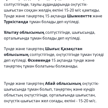
солтүстігінде, таулы аудандарында оңтүстік-
шығыстан соққан желдің екпіні 15-20 м/с қамтиды.
Түнде және таңертең 15 ақпанда
Шымкентте
және
Түркістанда
тұман болады деп күтіледі.
Ұлытау облысының
солтүстігінде, шығысында,
орталығында тұман болады деп күтіледі.
Түнде және таңертең
Шығыс Қазақстан
облысының
солтүстігінде, оңтүстігінде тұман түседі
деп күтіледі.
Өскеменде
15 ақпанда түнде және
таңертең тұман болатыны болжанады.
Түнде және таңертең
Абай облысының
оңтүстік-
шығысында тұман болып, таңертең және күндіз
облыстың оңтүстігінде, орталығында шығыстан,
оңтүстік-шығыстан жел соғады, екпіні - 15-20 м/с.