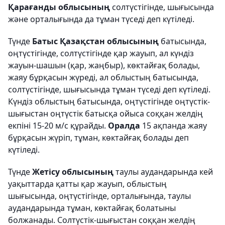
Қарағанды облысының
солтүстігінде, шығысында
және орталығында да тұман түседі деп күтіледі.
Түнде
Батыс Қазақстан облысының
батысында,
оңтүстігінде, солтүстігінде қар жауып, ал күндіз
жауын-шашын (қар, жаңбыр), көктайғақ болады,
жаяу бұрқасын жүреді, ал облыстың батысында,
солтүстігінде, шығысында тұман түседі деп күтіледі.
Күндіз облыстың батысында, оңтүстігінде оңтүстік-
шығыстан оңтүстік батысқа ойыса соққан желдің
екпіні 15-20 м/с құрайды.
Оралда
15 ақпанда жаяу
бұрқасын жүріп, тұман, көктайғақ болады деп
күтіледі.
Түнде
Жетісу облысының
таулы аудандарында кей
уақыттарда қатты қар жауып, облыстың
шығысында, оңтүстігінде, орталығында, таулы
аудандарында тұман, көктайғақ болатыны
болжанады. Солтүстік-шығыстан соққан желдің