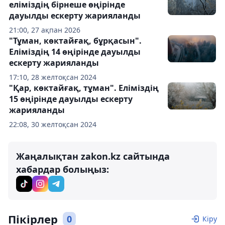
еліміздің бірнеше өңірінде
дауылды ескерту жарияланды
21:00, 27 ақпан 2026
"Тұман, көктайғақ, бұрқасын".
Еліміздің 14 өңірінде дауылды
ескерту жарияланды
17:10, 28 желтоқсан 2024
"Қар, көктайғақ, тұман". Еліміздің
15 өңірінде дауылды ескерту
жарияланды
22:08, 30 желтоқсан 2024
Жаңалықтан zakon.kz сайтында
хабардар болыңыз:
Пікірлер
0
Кіру