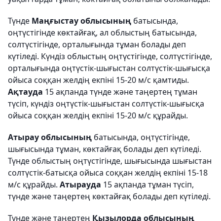
Түнде
Маңғыстау облысының
батысында,
оңтүстігінде көктайғақ, ал облыстың батысында,
солтүстігінде, орталығында тұман болады деп
күтіледі. Күндіз облыстың оңтүстігінде, солтүстігінде,
орталығында оңтүстік-шығыстан солтүстік-шығысқа
ойыса соққан желдің екпіні 15-20 м/с қамтиды.
Ақтауда
15 ақпанда түнде және таңертең тұман
түсіп, күндіз оңтүстік-шығыстан солтүстік-шығысқа
ойыса соққан желдің екпіні 15-20 м/с құрайды.
Атырау облысының
батысында, оңтүстігінде,
шығысында тұман, көктайғақ болады деп күтіледі.
Түнде облыстың оңтүстігінде, шығысында шығыстан
солтүстік-батысқа ойыса соққан желдің екпіні 15-18
м/с құрайды.
Атырауда
15 ақпанда тұман түсіп,
түнде және таңертең көктайғақ болады деп күтіледі.
Түнде және таңертең
Қызылорда облысының