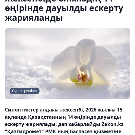
өңірінде дауылды ескерту
жарияланды
Сурет: pixabay
Синоптиктер алдағы жексенбі, 2026 жылғы 15
ақпанда Қазақстанның 14 өңірінде дауылды
ескерту жариялады, деп хабарлайды Zakon.kz
"Қазгидромет" РМК-ның баспасөз қызметіне