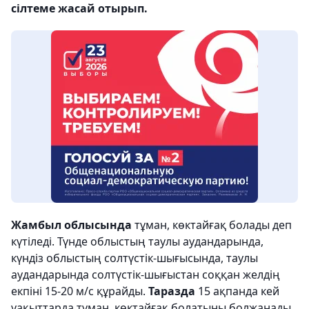
сілтеме жасай отырып.
Жамбыл облысында
тұман, көктайғақ болады деп
күтіледі. Түнде облыстың таулы аудандарында,
күндіз облыстың солтүстік-шығысында, таулы
аудандарында солтүстік-шығыстан соққан желдің
екпіні 15-20 м/с құрайды.
Таразда
15 ақпанда кей
уақыттарда тұман, көктайғақ болатыны болжанады.