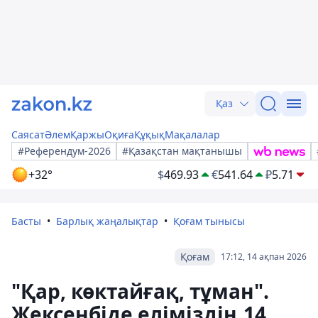
Қаз
Саясат
Әлем
Қаржы
Оқиға
Құқық
Мақалалар
#Референдум-2026
#Қазақстан мақтанышы
+32°
$
469.93
€
541.64
₽
5.71
Басты
Барлық жаңалықтар
Қоғам тынысы
Қоғам
17:12, 14 ақпан 2026
"Қар, көктайғақ, тұман".
Жексенбіде еліміздің 14