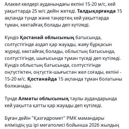
Алакөл көлдері ауданындағы екпіні 15-20 м/с, кей
уақыттарда 25 м/с дейін жетеді.
Талдықорғанда
15
ақпанда түнде және таңертең кей уақыттарда
тұман, көктайғақ болады деп күтіледі.
Күндіз
Қостанай облысының
батысында,
солтүстігінде аздап қар жауады, жаяу бұрқасын
жүреді, көктайғақ болады, облыстың батысында,
солтүстігінде, шығысында тұман түседі деп күтіледі.
Күндіз облыстың батысында, солтүстігінде
оңтүстіктен, оңтүстік-шығыстан жел соғады, екпіні -
15-20 м/с.
Қостанайда
15 ақпанда тұман болатыны
болжанады.
Түнде
Алматы облысының
таулы аудандарында
кей уақытта қатты қар жауады деп күтіледі.
Бұған дейін "Қазгидромет" РМК мамандары
еліміздің үш ірі мегаполисі бойынша 2026 жылдың