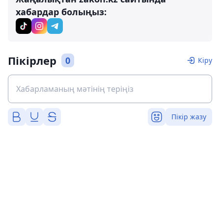
хабардар болыңыз:
Пікірлер
0
Кіру
Пікір жазу