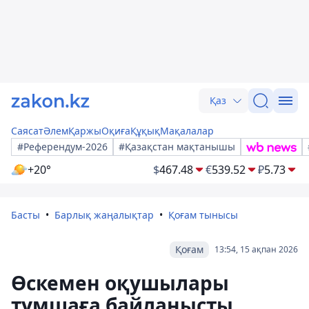
Қаз
Саясат
Әлем
Қаржы
Оқиға
Құқық
Мақалалар
#Референдум-2026
#Қазақстан мақтанышы
+20°
$
467.48
€
539.52
₽
5.73
Басты
Барлық жаңалықтар
Қоғам тынысы
Қоғам
13:54, 15 ақпан 2026
Өскемен оқушылары
тұмшаға байланысты