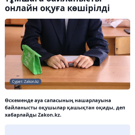
онлайн оқуға көшірілді
Сурет: Zakon.kz
Өскеменде ауа сапасының нашарлауына
байланысты оқушылар қашықтан оқиды, деп
хабарлайды Zakon.kz.