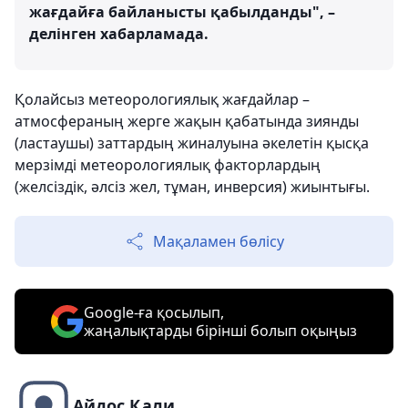
жағдайға байланысты қабылданды", –
делінген хабарламада.
Қолайсыз метеорологиялық жағдайлар –
атмосфераның жерге жақын қабатында зиянды
(ластаушы) заттардың жиналуына әкелетін қысқа
мерзімді метеорологиялық факторлардың
(желсіздік, әлсіз жел, тұман, инверсия) жиынтығы.
Мақаламен бөлісу
Google-ға қосылып,
жаңалықтарды бірінші болып оқыңыз
Айдос Қали