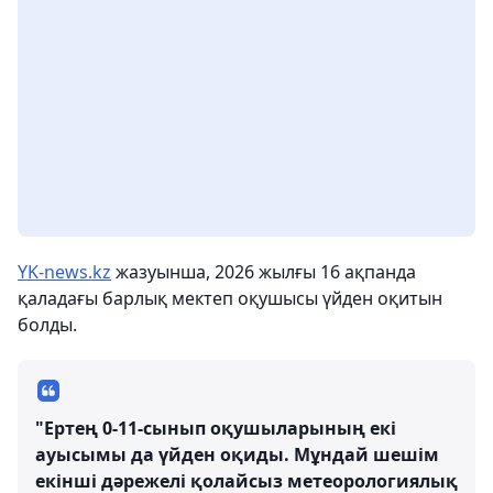
YK-news.kz
жазуынша, 2026 жылғы 16 ақпанда
қаладағы барлық мектеп оқушысы үйден оқитын
болды.
"Ертең 0-11-сынып оқушыларының екі
ауысымы да үйден оқиды. Мұндай шешім
екінші дәрежелі қолайсыз метеорологиялық