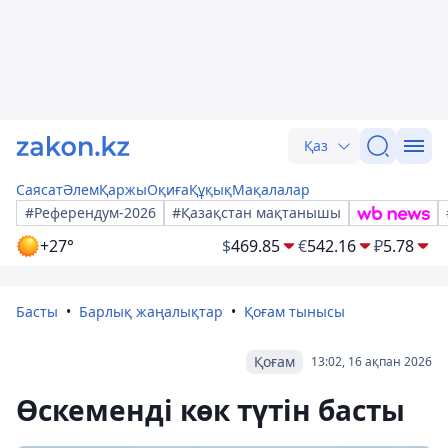
Қаз
Саясат
Әлем
Қаржы
Оқиға
Құқық
Мақалалар
#Референдум-2026
#Қазақстан мақтанышы
+27°
$
469.85
€
542.16
₽
5.78
Басты
Барлық жаңалықтар
Қоғам тынысы
Қоғам
13:02, 16 ақпан 2026
Өскеменді көк түтін басты