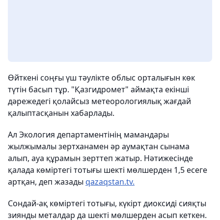
Өйткені соңғы үш тәулікте облыс орталығын көк
түтін басып тұр. "Қазгидромет" аймақта екінші
дәрежедегі қолайсыз метеорологиялық жағдай
қалыптасқанын хабарлады.
Ал Экология департаментінің мамандары
жылжымалы зертханамен әр аумақтан сынама
алып, ауа құрамын зерттеп жатыр. Нәтижесінде
қалада көміртегі тотығы шекті мөлшерден 1,5 есеге
артқан, деп жазады
qazaqstan.tv.
Сондай-ақ көміртегі тотығы, күкірт диоксиді сияқты
зиянды металдар да шекті мөлшерден асып кеткен.