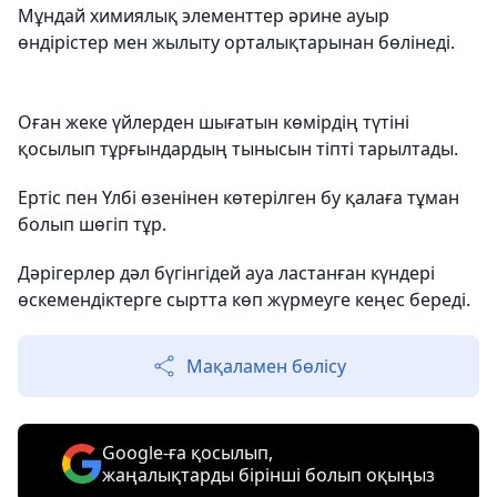
Мұндай химиялық элементтер әрине ауыр
өндірістер мен жылыту орталықтарынан бөлінеді.
Оған жеке үйлерден шығатын көмірдің түтіні
қосылып тұрғындардың тынысын тіпті тарылтады.
Ертіс пен Үлбі өзенінен көтерілген бу қалаға тұман
болып шөгіп тұр.
Дәрігерлер дәл бүгінгідей ауа ластанған күндері
өскемендіктерге сыртта көп жүрмеуге кеңес береді.
Мақаламен бөлісу
Google-ға қосылып,
жаңалықтарды бірінші болып оқыңыз