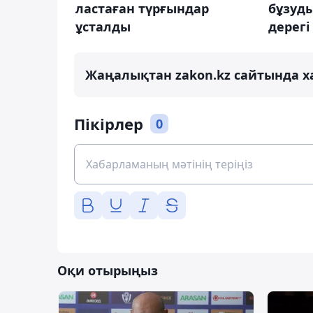
ластаған түрғындар
бұзуды
ұсталды
дерег
Жаңалықтан zakon.kz сайтында х
Пікірлер
0
Оқи отырыңыз