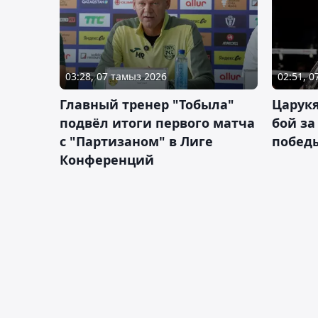
03:28, 07 тамыз 2026
02:51, 
Главный тренер "Тобыла"
Царук
подвёл итоги первого матча
бой за
с "Партизаном" в Лиге
побед
Конференций