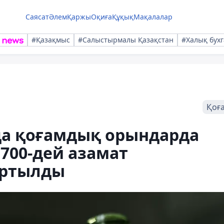
Саясат
Әлем
Қаржы
Оқиға
Құқық
Мақалалар
#Қазақмыс
#Салыстырмалы Қазақстан
#Халық бухг
Қоғ
а қоғамдық орындарда
 700-дей азамат
артылды