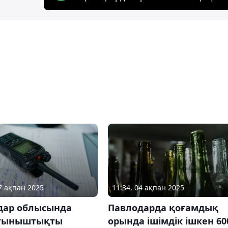
07 ақпан 2025
11:34, 04 ақпан 2025
дар облысында
Павлодарда қоғамдық
тыныштықты
орында ішімдік ішкен 60