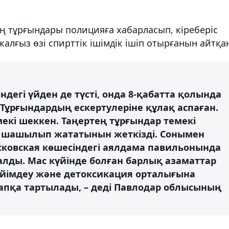
ің тұрғындары полицияға хабарласып, кіреберіс
лғыз өзі спирттік ішімдік ішіп отырғанын айтқа
дегі үйден де түсті, онда 8-қабатта қолында
. Тұрғындардың ескертулеріне құлақ аспаған.
емекі шеккен. Таңертең тұрғындар темекі
е шашылып жататынын жеткізді. Сонымен
сковская көшесіндегі аялдама павильонында
алды. Мас күйінде болған барлық азаматтар
йімдеу және детоксикация орталығына
уапқа тартылады, – деді Павлодар облысының