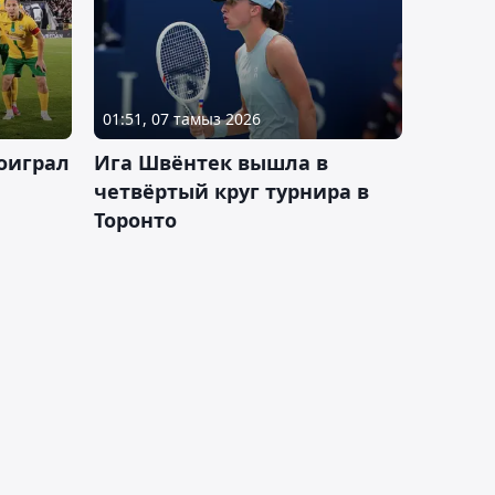
01:51, 07 тамыз 2026
оиграл
Ига Швёнтек вышла в
четвёртый круг турнира в
Торонто