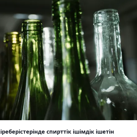
реберістерінде спирттік ішімдік ішетін