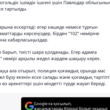
когольдік ішімдік ішкені үшін Павлодар облысыны
ке тартылды.
рына ескертеді: егер көшеде немесе тұрғын
аматтарды көрсеңіздер, бірден "102" нөміріне
ына хабарласыңыздар.
 барып, тиісті шара қолданады. Егер адамға
3" нөмірі арқылы жедел жәрдем шақыру керек.
ыққа ала отырып, полиция қоғамдық орында мас
л бұзу екенін еске салады және қоғамдық тәртіпт
з әрекеттері үшін міндетті түрде жауап береді.
Google-ға қосылып,
жаңалықтарды бірінші болып оқыңыз