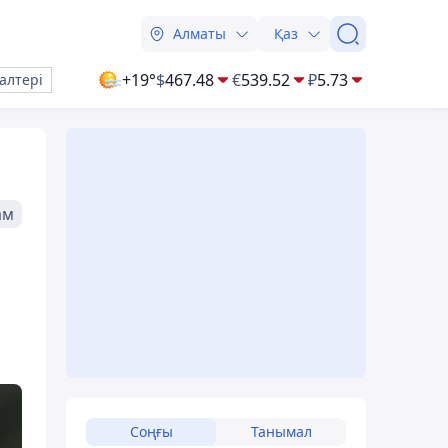
Алматы
Қаз
+19°
$
467.48
€
539.52
₽
5.73
алтері
ам
Соңғы
Танымал