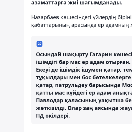
азаматтарға жиі шағымданады.
Назарбаев көшесіндегі үйлердің бірін
қабаттарының арасында ер адамның жа
Осындай шақырту Гагарин көшесін
ішімдігі бар мас ер адам отырған
Екеуі де ішімдік ішумен қатар, т
тұқылдары мен бос бөтелкелерг
қатар, патрульдеу барысында Мо
қатты мас күйдегі ер адам анықт
Павлодар қаласының уақытша бе
жеткізілді. Олар заң аясында жа
ПД өкілдері.