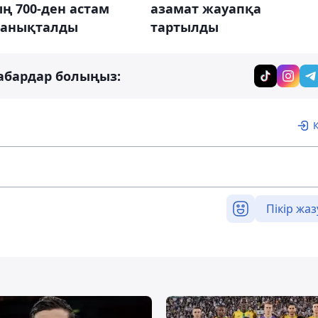
ң 700-ден астам
азамат жауапқа
і анықталды
тартылды
абардар болыңыз:
Пікір жаз