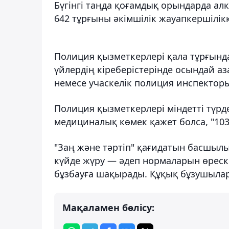
Бүгінгі таңда қоғамдық орындарда ал
642 тұрғыны әкімшілік жауапкершілік
Полиция қызметкерлері қала тұрғында
үйлердің кіреберістерінде осындай аз
немесе учаскелік полиция инспектор
Полиция қызметкерлері міндетті түрде
медициналық көмек қажет болса, "10
"Заң және тәртіп" қағидатын басшыл
күйде жүру — әдеп нормаларын өреске
бұзбауға шақырады. Құқық бұзушылар ө
Мақаламен бөлісу: