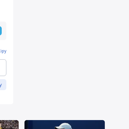
Кіру
у