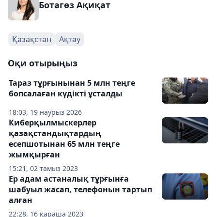
Ботагөз Ақиқат
Қазақстан
Ақтау
Оқи отырыңыз
Тараз тұрғынынан 5 млн теңге
бопсалаған күдікті ұсталды
18:03, 19 наурыз 2026
Киберқылмыскерлер
қазақстандықтардың
есепшотынан 65 млн теңге
жымқырған
15:21, 02 тамыз 2023
Ер адам астаналық тұрғынға
шабуыл жасап, телефонын тартып
алған
22:28, 16 қараша 2023