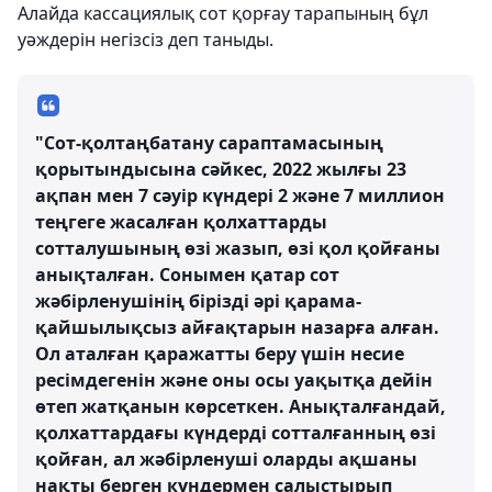
Алайда кассациялық сот қорғау тарапының бұл
уәждерін негізсіз деп таныды.
"Сот-қолтаңбатану сараптамасының
қорытындысына сәйкес, 2022 жылғы 23
ақпан мен 7 сәуір күндері 2 және 7 миллион
теңгеге жасалған қолхаттарды
сотталушының өзі жазып, өзі қол қойғаны
анықталған. Сонымен қатар сот
жәбірленушінің бірізді әрі қарама-
қайшылықсыз айғақтарын назарға алған.
Ол аталған қаражатты беру үшін несие
ресімдегенін және оны осы уақытқа дейін
өтеп жатқанын көрсеткен. Анықталғандай,
қолхаттардағы күндерді сотталғанның өзі
қойған, ал жәбірленуші оларды ақшаны
нақты берген күндермен салыстырып