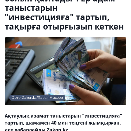
таныстарын
"инвестицияға" тартып,
тақырға отырғызып кеткен
Фото: Zakon.kz/Павел Михеев
Ақтаулық азамат таныстарын "инвестицияға"
тартып, шамамен 40 млн теңгені жымқырған,
деп хабарлайды Zakon.kz.