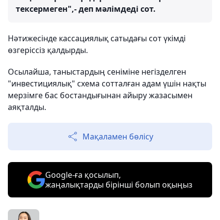
тексермеген",- деп мәлімдеді сот.
Нәтижесінде кассациялық сатыдағы сот үкімді
өзгеріссіз қалдырды.
Осылайша, таныстардың сеніміне негізделген
"инвестициялық" схема сотталған адам үшін нақты
мерзімге бас бостандығынан айыру жазасымен
аяқталды.
Мақаламен бөлісу
Google-ға қосылып,
жаңалықтарды бірінші болып оқыңыз