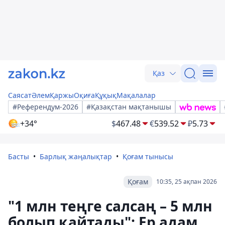
Қаз
Саясат
Әлем
Қаржы
Оқиға
Құқық
Мақалалар
#Референдум-2026
#Қазақстан мақтанышы
+34°
$
467.48
€
539.52
₽
5.73
Басты
Барлық жаңалықтар
Қоғам тынысы
Қоғам
10:35, 25 ақпан 2026
"1 млн теңге салсаң – 5 млн
болып қайтады": Ер адам