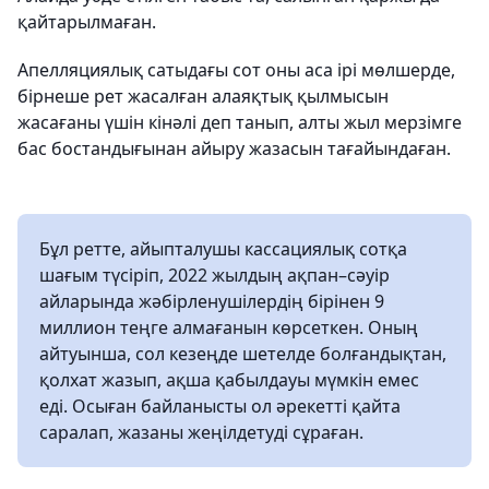
қайтарылмаған.
Апелляциялық сатыдағы сот оны аса ірі мөлшерде,
бірнеше рет жасалған алаяқтық қылмысын
жасағаны үшін кінәлі деп танып, алты жыл мерзімге
бас бостандығынан айыру жазасын тағайындаған.
Бұл ретте, айыпталушы кассациялық сотқа
шағым түсіріп, 2022 жылдың ақпан–сәуір
айларында жәбірленушілердің бірінен 9
миллион теңге алмағанын көрсеткен. Оның
айтуынша, сол кезеңде шетелде болғандықтан,
қолхат жазып, ақша қабылдауы мүмкін емес
еді. Осыған байланысты ол әрекетті қайта
саралап, жазаны жеңілдетуді сұраған.