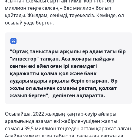
Ұсынған схемасы сырттай тиімді көрінген: бір
миллион теңге салсаң – бес миллион болып
қайтады. Жылдам, сенімді, тәуекелсіз. Кемінде, ол
осылай уәде берген.
"Ортақ таныстары арқылы ер адам тағы бір
"инвестор" тапқан. Аса жоғары пайдаға
сенген екі әйел оған ірі көлемдегі
қаражатты қолма-қол және банк
аударымдары арқылы беріп отырған. Әр
жолы ол алынған соманы растап, қолхат
жазып берген",- делінген ақпаратта.
Осылайша, 2022 жылдың қаңтар-сәуір айлары
аралығында азамат екі жәбірленушіден жалпы
сомасы 39,5 миллион теңгеден астам қаражат алған.
Алайда уәде етілген табыс та, салынған қаржы да