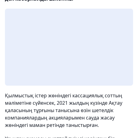
Қылмыстық істер жөніндегі кассациялық соттың
мәліметіне сүйенсек, 2021 жылдың күзінде Ақтау
қаласының тұрғыны танысына өзін шетелдік
компаниялардың акцияларымен сауда жасау
жөніндегі маман ретінде таныстырған.