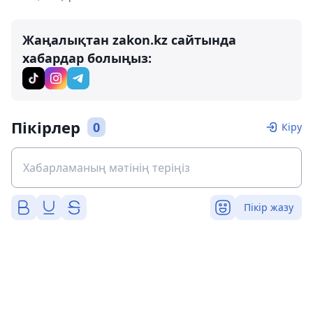
Жаңалықтан zakon.kz сайтында
хабардар болыңыз:
Пікірлер
0
Кіру
Пікір жазу