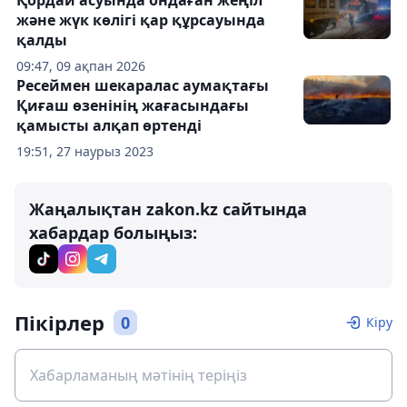
Қордай асуында ондаған жеңіл
және жүк көлігі қар құрсауында
қалды
09:47, 09 ақпан 2026
Ресеймен шекаралас аумақтағы
Қиғаш өзенінің жағасындағы
қамысты алқап өртенді
19:51, 27 наурыз 2023
Жаңалықтан zakon.kz сайтында
хабардар болыңыз:
Пікірлер
0
Кіру