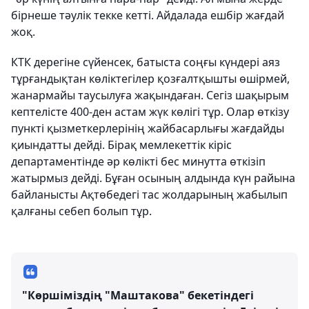
бірнеше тәулік текке кетті. Айдалада ешбір жағдай
жоқ.
КТК дерегіне сүйенсек, батыста соңғы күндері аяз
тұрғандықтан көліктегілер қозғалтқышты өшірмей,
жанармайы таусылуға жақындаған. Сегіз шақырым
кептелісте 400-ден астам жүк көлігі тұр. Олар өткізу
пункті қызметкерлерінің жайбасарлығы жағдайды
қиындатты дейді. Бірақ мемлекеттік кіріс
департаментінде әр көлікті бес минутта өткізіп
жатырмыз дейді. Бұған осының алдында күн райына
байланысты Ақтөбедегі тас жолдарының жабылып
қалғаны себеп болып тұр.
"Көршіміздің "Маштакова" бекетіндегі