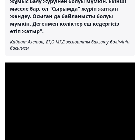
жұмыс баяу жүруінен болуы мүмкін. Екінші
мәселе бар, ол "Сырымда" жүріп жатқан
жөндеу. Осыған да байланысты болуы
мүмкін. Дегенмен көліктер еш кедергісіз
өтіп жатыр".
Қайрат Ахетов, БҚО МКД экспортты бақылау бөлімінің
басшысы