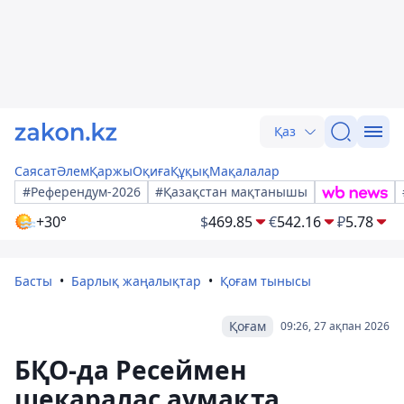
Қаз
Саясат
Әлем
Қаржы
Оқиға
Құқық
Мақалалар
#Референдум-2026
#Қазақстан мақтанышы
+30°
$
469.85
€
542.16
₽
5.78
Басты
Барлық жаңалықтар
Қоғам тынысы
Қоғам
09:26, 27 ақпан 2026
БҚО-да Ресеймен
шекаралас аумақта