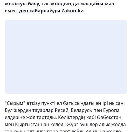
жылжуы баяу, тас жолдың да жағдайы мәз
емес, деп хабарлайды Zakon.kz.
"Сырым" өткізу пункті ел батысындағы ең ірі нысан.
Бұл жерден тауарлар Ресей, Беларусь пен Еуропа
елдеріне жол тартады. Көліктердің көбі Өзбекстан
мен Қырғыстаннан келеді. Жүргізушілер алыс жолда
"әр күнің алтынға пара-пар" дейді. Ал мына жерде