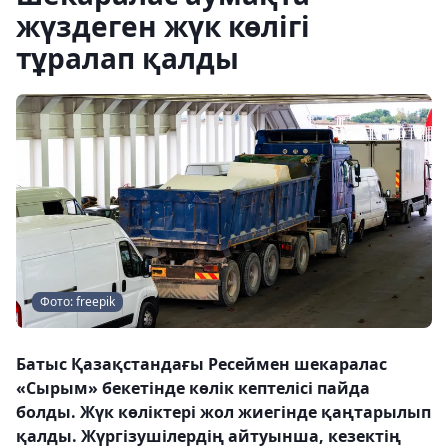
жүздеген жүк көлігі
тұралап қалды
Фото: freepik
Батыс Қазақстандағы Ресеймен шекаралас
«Сырым» бекетінде көлік кептелісі пайда
болды. Жүк көліктері жол жиегінде қаңтарылып
қалды. Жүргізушілердің айтуынша, кезектің