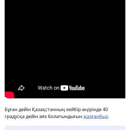
Бұған дейін Қазақстанның кейбір өңірінде 40
градусқа дейін аяз болатындығын
жазғанбыз
.