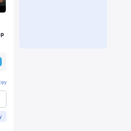
ар
Кіру
у