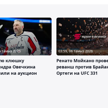
06 тамыз 2026
03:59, 06 тамыз 2026
ую клюшку
Ренато Мойкано пров
андра Овечкина
реванш против Брайа
вили на аукцион
Ортеги на UFC 331