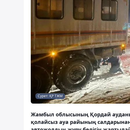
Сурет: ҚР ТЖМ
Жамбыл облысының Қордай ауданын
қолайсыз ауа райының салдарынан 
автожолдың жүру бөлігін жартыла