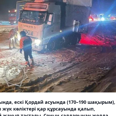
да, ескі Қордай асуында (170–190 шақырым),
жүк көліктері қар құрсауында қалып,
й жауып тастады. Соның салдарынан жолда