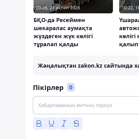
09:26, 27 ақпан 2026
10:22, 
БҚО-да Ресеймен
Үшара
шекаралас аумақта
автож
жүздеген жүк көлігі
көлігі
тұралап қалды
қалып
Жаңалықтан zakon.kz сайтында х
Пікірлер
0