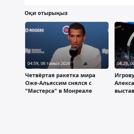
Оқи отырыңыз
04:59, 06 тамыз 2026
04:28, 
Четвёртая ракетка мира
Игров
Оже-Альяссим снялся с
Алекс
"Мастерса" в Монреале
выста