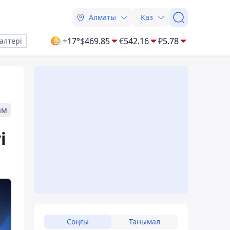
Алматы
Қаз
+17°
$
469.85
€
542.16
₽
5.78
алтері
ам
і
Соңғы
Танымал