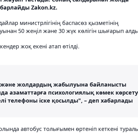
абарлайды Zakon.kz.
айлар министрлігінің баспасөз қызметінің
уынан 50 жеңіл және 30 жүк көлігін шығарып алды
ендер жоқ екені атап өтілді.
а және жолдардың жабылуына байланысты
а азаматтарға психологиялық көмек көрсету
лі телефоны іске қосылды", – деп хабарлады
олында автобус толығымен өртеніп кеткені турал