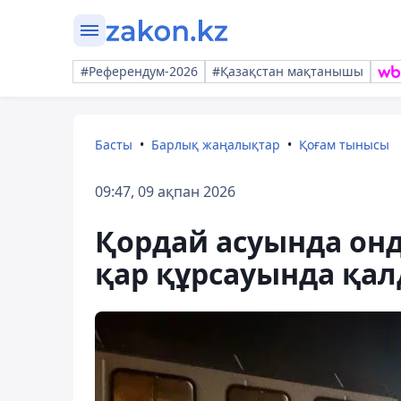
#Референдум-2026
#Қазақстан мақтанышы
Басты
Барлық жаңалықтар
Қоғам тынысы
09:47, 09 ақпан 2026
Қордай асуында онд
қар құрсауында қа