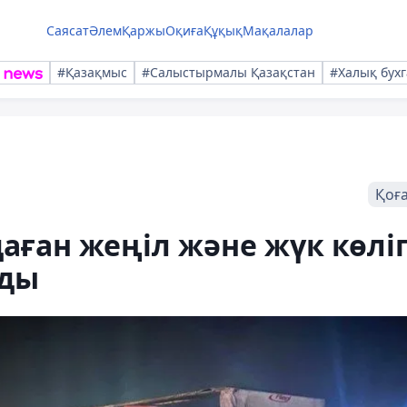
Саясат
Әлем
Қаржы
Оқиға
Құқық
Мақалалар
#Қазақмыс
#Салыстырмалы Қазақстан
#Халық бухг
Қоғ
аған жеңіл және жүк көліг
лды