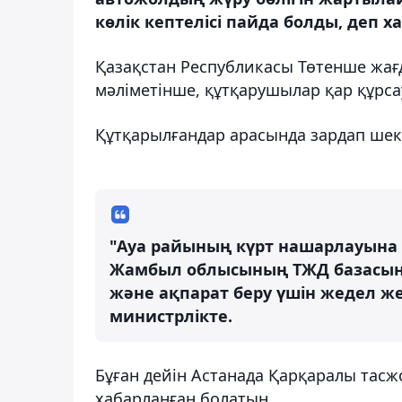
көлік кептелісі пайда болды, деп х
Қазақстан Республикасы Төтенше жағд
мәліметінше, құтқарушылар қар құрса
Құтқарылғандар арасында зардап шекк
"Ауа райының күрт нашарлауын
Жамбыл облысының ТЖД базасынд
және ақпарат беру үшін жедел же
министрлікте.
Бұған дейін Астанада Қарқаралы тасж
хабарланған болатын.