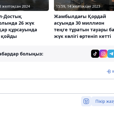
18 желтоқсан 2024
15:59, 14 желтоқсан 2023
л-Достық
Жамбылдағы Қордай
олында 26 жүк
асуында 30 миллион
 қар құрсауында
теңге тұратын тауары б
 қойды
жүк көлігі өртеніп кетті
абардар болыңыз:
Пікір жаз