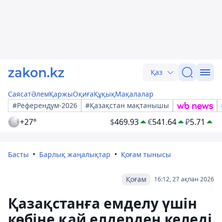
Қаз
Саясат
Әлем
Қаржы
Оқиға
Құқық
Мақалалар
#Референдум-2026
#Қазақстан мақтанышы
+27°
$
469.93
€
541.64
₽
5.71
Басты
Барлық жаңалықтар
Қоғам тынысы
Қоғам
16:12, 27 ақпан 2026
Қазақстанға емделу үшін
көбіне қай елдерден келеді