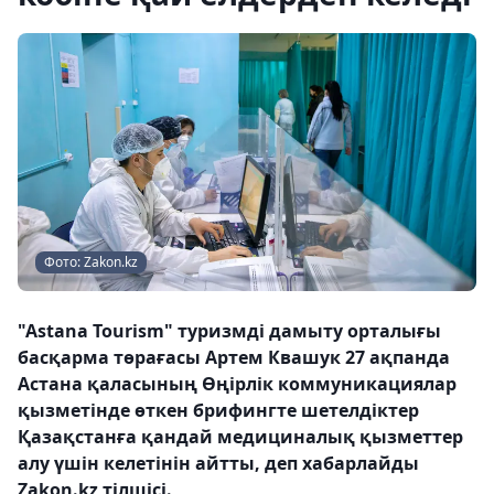
Фото: Zakon.kz
"Astana Tourism" туризмді дамыту орталығы
басқарма төрағасы Артем Квашук 27 ақпанда
Астана қаласының Өңірлік коммуникациялар
қызметінде өткен брифингте шетелдіктер
Қазақстанға қандай медициналық қызметтер
алу үшін келетінін айтты, деп хабарлайды
Zakon.kz тілшісі.