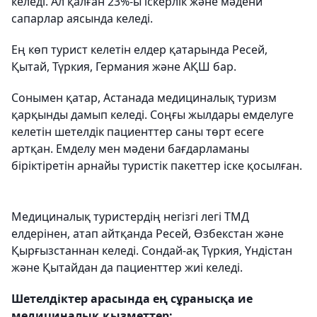
келеді. Ал қалған 23%-ы іскерлік және мәдени
сапарлар аясында келеді.
Ең көп турист келетін елдер қатарында Ресей,
Қытай, Түркия, Германия және АҚШ бар.
Сонымен қатар, Астанада медициналық туризм
қарқынды дамып келеді. Соңғы жылдары емделуге
келетін шетелдік пациенттер саны төрт есеге
артқан. Емделу мен мәдени бағдарламаны
біріктіретін арнайы туристік пакеттер іске қосылған.
Медициналық туристердің негізгі легі ТМД
елдерінен, атап айтқанда Ресей, Өзбекстан және
Қырғызстаннан келеді. Сондай-ақ Түркия, Үндістан
және Қытайдан да пациенттер жиі келеді.
Шетелдіктер арасында ең сұранысқа ие
медициналық қызметтер: