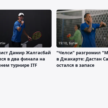
үгін
19:10, Бүгін
сист Дамир Жалгасбай
"Челси" разгромил "
ся в два финала на
в Джакарте: Дастан С
нем турнире ITF
остался в запасе