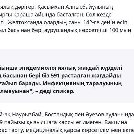
иялық дәрігері Қасымхан Алпысбайұлының
рғы қараша айында басталған. Сол кезде
і. Желтоқсанда олардың саны 142-ге дейін өсіп,
ыл басынан бері аурушаңдық көрсеткіші 100 мың
йынша эпидемиологиялық жағдай күрделі
 басынан бері біз 591 расталған жағдайды
ұлғайып барады. Инфекцияның таралуының
олмауынан", – деді спикер.
дай-ақ Наурызбай, Бостандық пен Әуезов ауданында
89 пайызы қызылшаға қарсы егілмеген. Вакцина
 бас тарту, медициналық қарсы көрсетілім мен екп