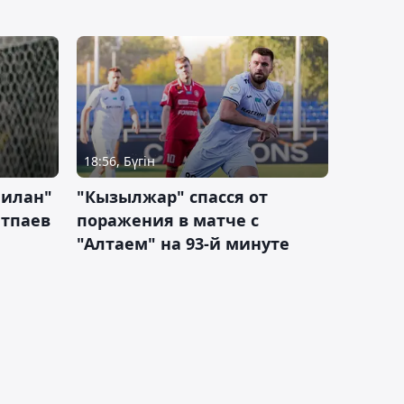
18:56, Бүгін
Милан"
"Кызылжар" спасся от
атпаев
поражения в матче с
"Алтаем" на 93-й минуте