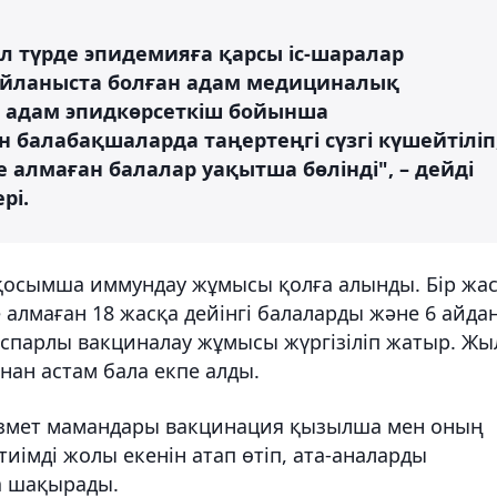
 түрде эпидемияға қарсы іс-шаралар
байланыста болған адам медициналық
м адам эпидкөрсеткіш бойынша
балабақшаларда таңертеңгі сүзгі күшейтіліп
 алмаған балалар уақытша бөлінді", – дейді
рі.
қосымша иммундау жұмысы қолға алынды. Бір жа
 алмаған 18 жасқа дейінгі балаларды және 6 айда
оспарлы вакциналау жұмысы жүргізіліп жатыр. Жы
ан астам бала екпе алды.
змет мамандары вакцинация қызылша мен оның
иімді жолы екенін атап өтіп, ата-аналарды
а шақырады.