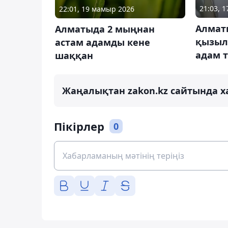
21:03, 
22:01, 19 мамыр 2026
Алмат
Алматыда 2 мыңнан
қызыл
астам адамды кене
адам т
шаққан
Жаңалықтан zakon.kz сайтында х
Пікірлер
0