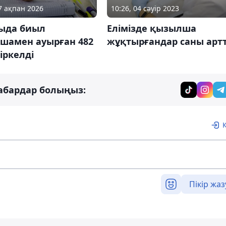
17 ақпан 2026
10:26, 04 сәуір 2023
ыда биыл
Елімізде қызылша
шамен ауырған 482
жұқтырғандар саны арт
іркелді
абардар болыңыз:
Пікір жаз