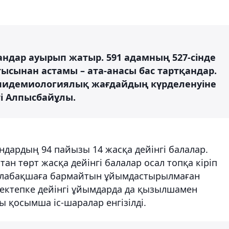
ндар ауырып жатыр. 591 адамның 527-сінде
ысынан астамы – ата-анасы бас тартқандар.
пидемиологиялық жағдайдың күрделенуіне
тті Алпысбайұлы.
ардың 94 пайызы 14 жасқа дейінгі балалар.
стан төрт жасқа дейінгі балалар осал топқа кіріп
балабақшаға бармайтын ұйымдастырылмаған
мектепке дейінгі ұйымдарда да қызылшамен
ы қосымша іс-шаралар енгізілді.