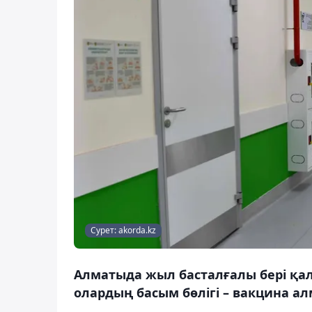
Сурет: akorda.kz
Алматыда жыл басталғалы бері қал
олардың басым бөлігі – вакцина ал