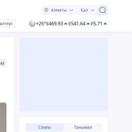
Алматы
Қаз
+25°
$
469.93
€
541.64
₽
5.71
алтері
ам
Соңғы
Танымал