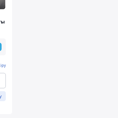
ты
Кіру
у