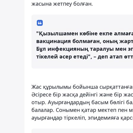
жасына жетпеу болған.
"Қызылшамен көбіне екпе алмаға
вакцинация болмаған, оның жарт
Бұл инфекцияның таралуы мен э
тікелей әсер етеді", – деп атап ө
Жас құрылымы бойынша сырқаттанғанд
Әсіресе бір жасқа дейінгі және бір жа
отыр. Ауырғандардың басым бөлігі 
балалар. Сонымен қатар мектеп пен 
ауырғандар тіркеліп, эпидемияға қарс