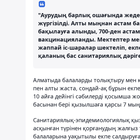
"Аурудың барлық ошағында жедел
жүргізілді. Алты мыңнан астам 
бақылауға алынды, 700-ден аста
вакцинацияланды. Мектептер мен 
жаппай іс-шаралар шектеліп, екпе
қаланың бас санитариялық дәріге
Алматыда балаларды толықтыру мен 
пен алты жаста, сондай-ақ бұрын екпе
10 айға дейінгі сәбилерді қосымша ж
басынан бері қызылшаға қарсы 7 мыңн
Санитариялық-эпидемиологиялық қы
асқынған түрінен қорғанудың жалғыз т
балаларына уақытылы екпе салдыруғ