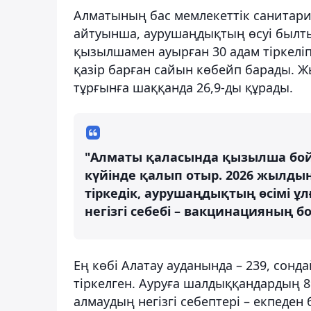
Алматының бас мемлекеттік санитар
айтуынша, аурушаңдықтың өсуі былты
қызылшамен ауырған 30 адам тіркеліпт
қазір барған сайын көбейп барады. Ж
тұрғынға шаққанда 26,9-ды құрады.
"Алматы қаласында қызылша бо
күйінде қалып отыр. 2026 жылдың
тіркедік, аурушаңдықтың өсімі 
негізгі себебі – вакцинацияның б
Ең көбі Алатау ауданында – 239, сон
тіркелген. Ауруға шалдыққандардың 
алмаудың негізгі себептері – екпеден