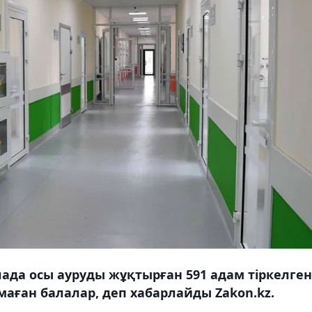
ада осы ауруды жұқтырған 591 адам тіркелген
маған балалар, деп хабарлайды Zakon.kz.