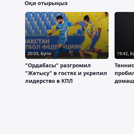
Оқи отырыңыз
20:03, Бүгін
19:42, Б
"Ордабасы" разгромил
Тенни
"Жетысу" в гостях и укрепил
пробил
лидерство в КПЛ
домаш