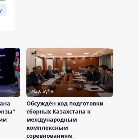
у
14:30, Бүгін
тана
Обсуждён ход подготовки
онзы"
сборных Казахстана к
зии
международным
комплексным
соревнованиям