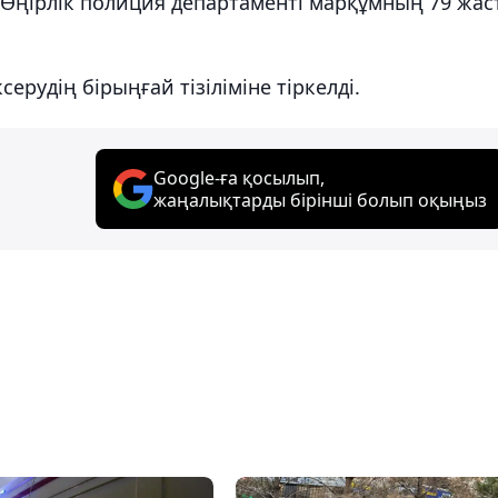
. Өңірлік полиция департаменті марқұмның 79 жас
серудің бірыңғай тізіліміне тіркелді.
Google-ға қосылып,
жаңалықтарды бірінші болып оқыңыз