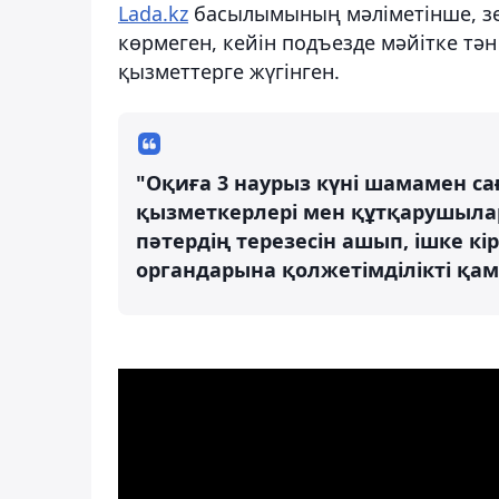
Lada.kz
басылымының мәліметінше, зей
көрмеген, кейін подъезде мәйітке тән
қызметтерге жүгінген.
"Оқиға 3 наурыз күні шамамен са
қызметкерлері мен құтқарушылар
пәтердің терезесін ашып, ішке кі
органдарына қолжетімділікті қам