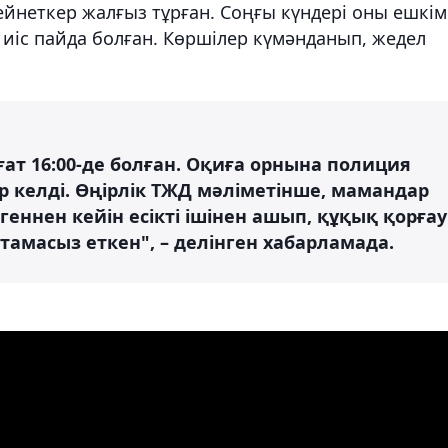
неткер жалғыз тұрған. Соңғы күндері оны ешкім
 иіс пайда болған. Көршілер күмәнданып, жедел
ғат 16:00-де болған. Оқиға орнына полиция
 келді. Өңірлік ТЖД мәліметінше, мамандар
ргеннен кейін есікті ішінен ашып, құқық қорғау
тамасыз еткен", – делінген хабарламада.