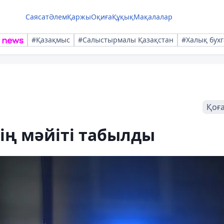
Саясат
Әлем
Қаржы
Оқиға
Құқық
Мақалалар
#Қазақмыс
#Салыстырмалы Қазақстан
#Халық бухг
Қоғ
ің мәйіті табылды