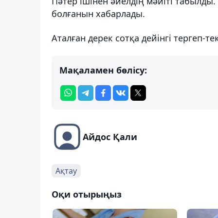
Пәтер ішінен әйелдің мәйіті табылды
болғанын хабарлады.
Аталған дерек сотқа дейінгі тергеп-тек
Мақаламен бөлісу:
Айдос Қали
Ақтау
Оқи отырыңыз