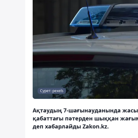
Сурет: pexels
Ақтаудың 7-шағынауданында жасы ү
қабаттағы пәтерден шыққан жағым
деп хабарлайды Zakon.kz.