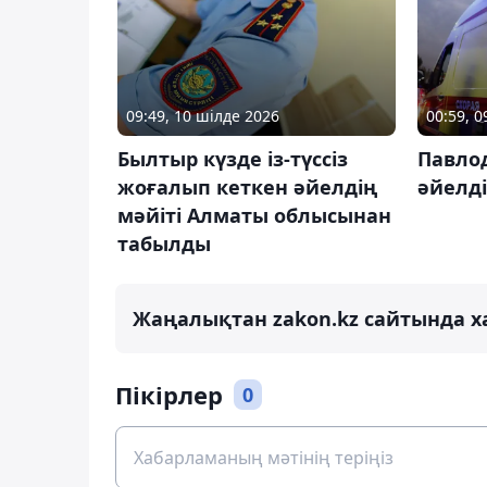
09:49, 10 шілде 2026
00:59, 
Былтыр күзде із-түссіз
Павло
жоғалып кеткен әйелдің
әйелді
мәйіті Алматы облысынан
табылды
Жаңалықтан zakon.kz сайтында х
Пікірлер
0