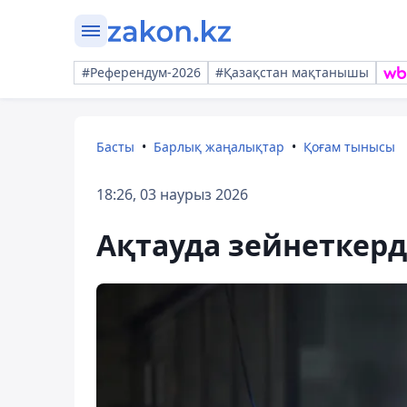
#Референдум-2026
#Қазақстан мақтанышы
Басты
Барлық жаңалықтар
Қоғам тынысы
18:26, 03 наурыз 2026
Ақтауда зейнеткерд