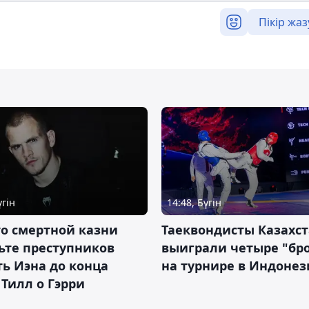
Пікір жаз
үгін
14:48, Бүгін
о смертной казни
Таеквондисты Казахс
ьте преступников
выиграли четыре "бр
ь Иэна до конца
на турнире в Индоне
 Тилл о Гэрри