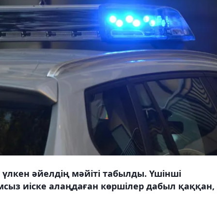
лкен әйелдің мәйіті табылды. Үшінші
сыз иіске алаңдаған көршілер дабыл қаққан,