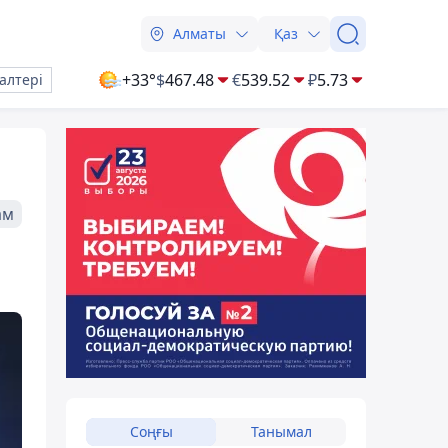
Алматы
Қаз
+33°
$
467.48
€
539.52
₽
5.73
алтері
ам
Соңғы
Танымал