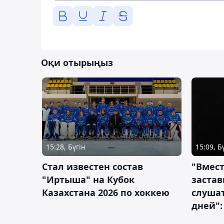
Оқи отырыңыз
15:28, Бүгін
15:09, Б
Стал известен состав
"Вмест
"Иртыша" на Кубок
застав
Казахстана 2026 по хоккею
слушат
дней":