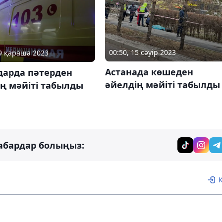
00:50, 15 сәуір 2023
09 қараша 2023
Астанада көшеден
дарда пәтерден
әйелдің мәйіті табылды
ң мәйіті табылды
абардар болыңыз: