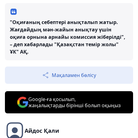
"Оқиғаның себептері анықталып жатыр.
Жағдайдың мән-жайын анықтау үшін
оқиға орнына арнайы комиссия жіберілді",
– деп хабарлады "Қазақстан темір жолы"
ҰК" АҚ.
Мақаламен бөлісу
Google-ға қосылып,
жаңалықтарды бірінші болып оқыңыз
Айдос Қали