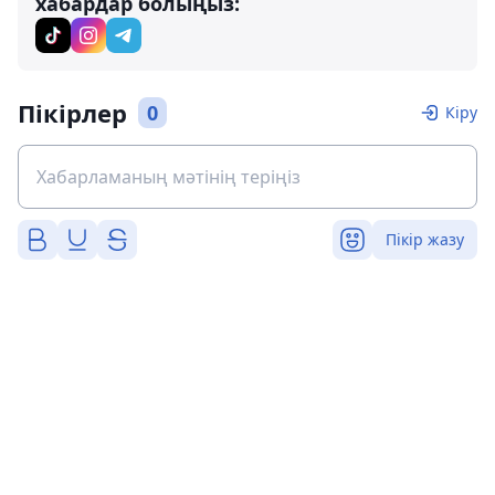
хабардар болыңыз:
Пікірлер
0
Кіру
Пікір жазу