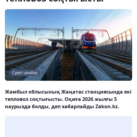
Сурет: pixabay
Жамбыл облысының Жаңатас станциясында екі
тепловоз соқтығысты. Оқиға 2026 жылғы 5
наурызда болды, деп хабарлайды Zakon.kz.