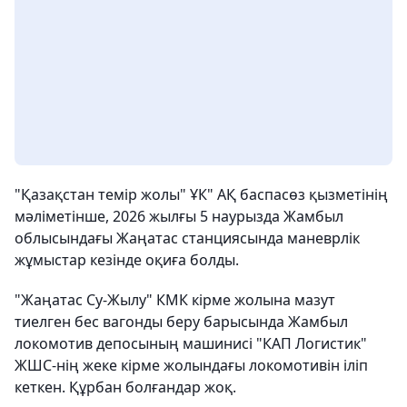
"Қазақстан темір жолы" ҰК" АҚ баспасөз қызметінің
мәліметінше, 2026 жылғы 5 наурызда Жамбыл
облысындағы Жаңатас станциясында маневрлік
жұмыстар кезінде оқиға болды.
"Жаңатас Су-Жылу" КМК кірме жолына мазут
тиелген бес вагонды беру барысында Жамбыл
локомотив депосының машинисі "КАП Логистик"
ЖШС-нің жеке кірме жолындағы локомотивін іліп
кеткен. Құрбан болғандар жоқ.