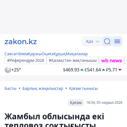
Қаз
Саясат
Әлем
Қаржы
Оқиға
Құқық
Мақалалар
#Референдум-2026
#Қазақстан мақтанышы
+25°
$
469.93
€
541.64
₽
5.71
Басты
Барлық жаңалықтар
Қоғам тынысы
Қоғам
18:54, 05 наурыз 2026
Жамбыл облысында екі
тепловоз соқтығысты