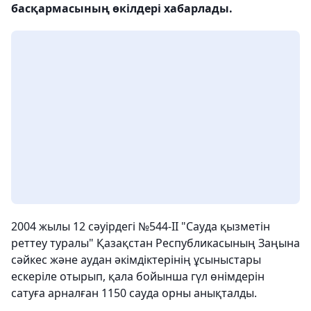
басқармасының өкілдері хабарлады.
2004 жылы 12 сәуірдегі №544-II "Сауда қызметін
реттеу туралы" Қазақстан Республикасының Заңына
сәйкес және аудан әкімдіктерінің ұсыныстары
ескеріле отырып, қала бойынша гүл өнімдерін
сатуға арналған 1150 сауда орны анықталды.