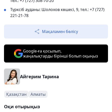
тел.: +7 (727) 308-70-20
Түрксіб ауданы: Шолохов көшесі, 9, тел.: +7 (727)
221-21-78
Мақаламен бөлісу
Google-ға қосылып,
жаңалықтарды бірінші болып оқыңыз
Айгерим Тарина
Қазақстан
Алматы
Оқи отырыңыз