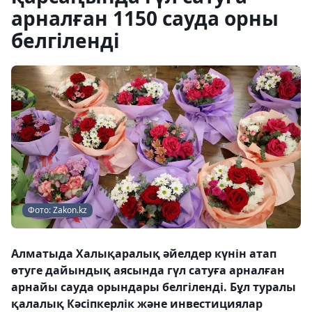
арналған 1150 сауда орны
белгіленді
Фото: Zakon.kz
Алматыда Халықаралық әйелдер күнін атап
өтуге дайындық аясында гүл сатуға арналған
арнайы сауда орындары белгіленді. Бұл туралы
қалалық Кәсіпкерлік және инвестициялар