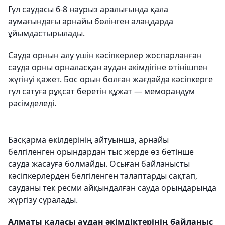
Гүл саудасы 6-8 наурыз аралығында қала
аумағындағы арнайы бөлінген алаңдарда
ұйымдастырылады.
Сауда орнын алу үшін кәсіпкерлер жоспарланған
сауда орны орналасқан аудан әкімдігіне өтінішпен
жүгінуі қажет. Бос орын болған жағдайда кәсіпкерге
гүл сатуға рұқсат беретін құжат — меморандум
рәсімделеді.
Басқарма өкілдерінің айтуынша, арнайы
белгіленген орындардан тыс жерде өз бетінше
сауда жасауға болмайды. Осыған байланысты
кәсіпкерлерден белгіленген талаптарды сақтап,
сауданы тек ресми айқындалған сауда орындарында
жүргізу сұралады.
Алматы қаласы аудан әкімдіктерінің байланыс