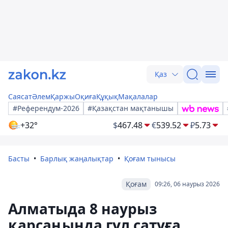
Қаз
Саясат
Әлем
Қаржы
Оқиға
Құқық
Мақалалар
#Референдум-2026
#Қазақстан мақтанышы
+32°
$
467.48
€
539.52
₽
5.73
Басты
Барлық жаңалықтар
Қоғам тынысы
Қоғам
09:26, 06 наурыз 2026
Алматыда 8 наурыз
қарсаңында гүл сатуға