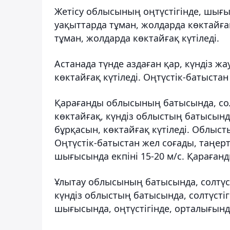
Жетісу облысының оңтүстігінде, шығ
уақыттарда тұман, жолдарда көктайғақ
тұман, жолдарда көктайғақ күтіледі.
Астанада түнде аздаған қар, күндіз ж
көктайғақ күтіледі. Оңтүстік-батыстан 
Қарағанды облысының батысында, сол
көктайғақ, күндіз облыстың батысында
бұрқасын, көктайғақ күтіледі. Облыст
Оңтүстік-батыстан жел соғады, таңерт
шығысында екпіні 15-20 м/с. Қарағанды
Ұлытау облысының батысында, солтүст
күндіз облыстың батысында, солтүсті
шығысында, оңтүстігінде, орталығында