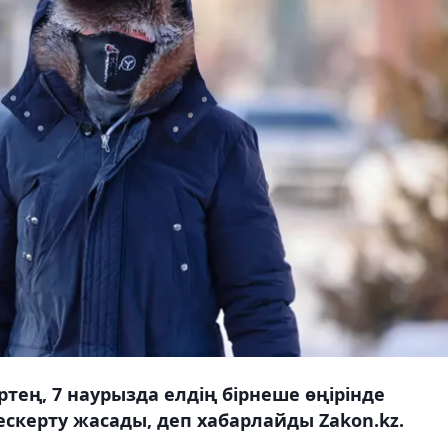
тең, 7 наурызда елдің бірнеше өңірінде
скерту жасады, деп хабарлайды Zakon.kz.