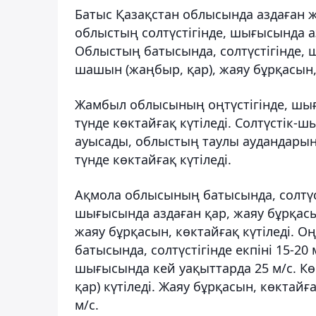
Батыс Қазақстан облысында аздаған ж
облыстың солтүстігінде, шығысында аз
Облыстың батысында, солтүстігінде, 
шашын (жаңбыр, қар), жаяу бұрқасын, 
Жамбыл облысының оңтүстігінде, шығ
түнде көктайғақ күтіледі. Солтүстік-
ауысады, облыстың таулы аудандарында
түнде көктайғақ күтіледі.
Ақмола облысының батысында, солтүст
шығысында аздаған қар, жаяу бұрқасы
жаяу бұрқасын, көктайғақ күтіледі. О
батысында, солтүстігінде екпіні 15-20 м
шығысында кей уақыттарда 25 м/с. К
қар) күтіледі. Жаяу бұрқасын, көктайға
м/с.