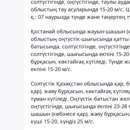
солтүстігінде, оңтүстігінде, таулы а
облыстың тау асуларында 15-20 м/с. Ш
қ.: 07 наурызда түнде және таңертең т
Қостанай облысында жауын-шашын (жаң
облыстың оңтүстік-шығысында қатты 
батысында, солтүстігінде, оңтүстігін
солтүстігінде, шығысында екпіні 15-2
бұрқасын, көктайғақ күтіледі. Түнде 
екпіні 15-20 м/с.
Солтүстік Қазақстан облысында қар, 
қар), жаяу бұрқасын, көктайғақ күтіл
тұман күтіледі. Оңтүстік-батыстан жел
оңтүстігінде, шығысында екпіні 23-28 
шашын (көбінесе қар), жаяу бұрқасын,
күші 15-20, күндіз 25 м/с.