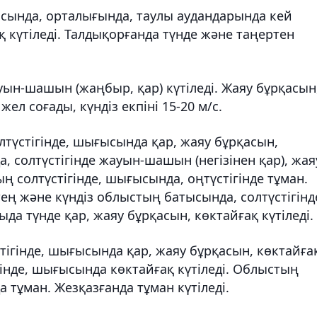
ысында, орталығында, таулы аудандарында кей
 күтіледі. Талдықорғанда түнде және таңертен
ауын-шашын (жаңбыр, қар) күтіледі. Жаяу бұрқасын
жел соғады, күндіз екпіні 15-20 м/с.
түстігінде, шығысында қар, жаяу бұрқасын,
, солтүстігінде жауын-шашын (негізінен қар), жая
ың солтүстігінде, шығысында, оңтүстігінде тұман.
ең және күндіз облыстың батысында, солтүстігінд
да түнде қар, жаяу бұрқасын, көктайғақ күтіледі.
ігінде, шығысында қар, жаяу бұрқасын, көктайға
гінде, шығысында көктайғақ күтіледі. Облыстың
 тұман. Жезқазғанда тұман күтіледі.