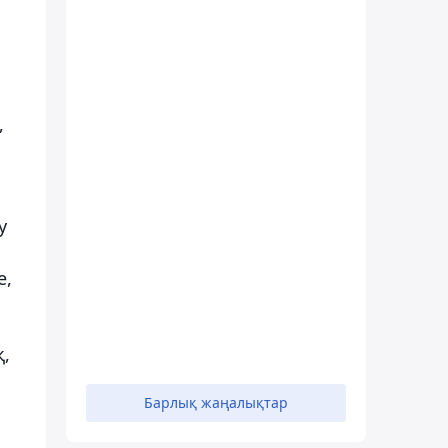
,
у
е,
қ,
Барлық жаңалықтар