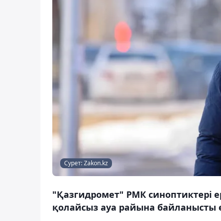
Сурет: Zakon.kz
"Қазгидромет" РМК синоптиктері ер
қолайсыз ауа райына байланысты е