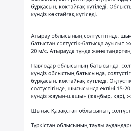
бұрқасын, көктайғақ күтіледі. Облыст
күндіз көктайғақ күтіледі.
Атырау облысының солтүстігінде, шығы
батыстан солтүстік-батысқа ауысып жел
20 м/с. Атырауда түнде және таңертең 
Павлодар облысының батысында, солтү
күндіз облыстың батысында, солтүсті
бұрқасын, көктайғақ күтіледі. Оңтүст
солтүстігінде, шығысында екпіні 15-20
күндіз жауын-шашын (жаңбыр, қар), жа
Шығыс Қазақстан облысының солтүстігі
Түркістан облысының таулы аудандары