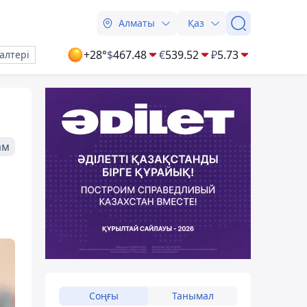
Алматы
Қаз
+28°
$
467.48
€
539.52
₽
5.73
алтері
ам
Соңғы
Танымал