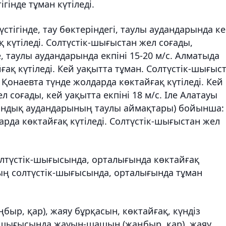
гінде тұман күтіледі.
стігінде, тау бөктеріндегі, таулы аудандарында к
 күтіледі. Солтүстік-шығыстан жел соғады,
е, таулы аудандарында екпіні 15-20 м/с. Алматыда
ақ күтіледі. Кей уақытта тұман. Солтүстік-шығыс
. Қонаевта түнде жолдарда көктайғақ күтіледі. Кей
 соғады, кей уақытта екпіні 18 м/с. Іле Алатауы
андық аудандарының таулы аймақтары) бойынша:
рда көктайғақ күтіледі. Солтүстік-шығыстан жел
лтүстік-шығысында, орталығында көктайғақ
тың солтүстік-шығысында, орталығында тұман
р, қар), жаяу бұрқасын, көктайғақ, күндіз
е, шығысында жауын-шашын (жаңбыр, қар), жаяу