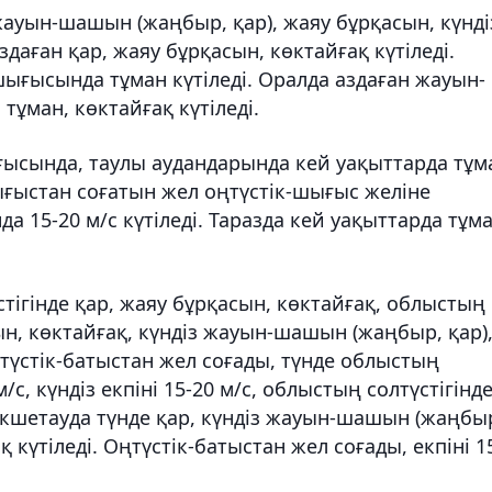
ауын-шашын (жаңбыр, қар), жаяу бұрқасын, күнді
даған қар, жаяу бұрқасын, көктайғақ күтіледі.
шығысында тұман күтіледі. Оралда аздаған жауын-
тұман, көктайғақ күтіледі.
ысында, таулы аудандарында кей уақыттарда тұм
шығыстан соғатын жел оңтүстік-шығыс желіне
 15-20 м/с күтіледі. Таразда кей уақыттарда тұма
ігінде қар, жаяу бұрқасын, көктайғақ, облыстың
н, көктайғақ, күндіз жауын-шашын (жаңбыр, қар)
ңтүстік-батыстан жел соғады, түнде облыстың
/с, күндіз екпіні 15-20 м/с, облыстың солтүстігінде
өкшетауда түнде қар, күндіз жауын-шашын (жаңбы
қ күтіледі. Оңтүстік-батыстан жел соғады, екпіні 1