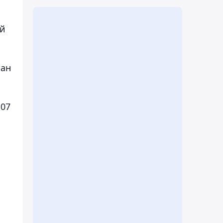
ей
тан
 07