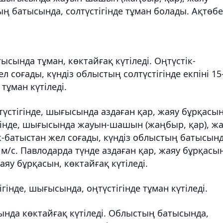
ың батысында, солтүстігінде тұман болады. Ақтөб
сында тұман, көктайғақ күтіледі. Оңтүстік-
 соғады, күндіз облыстың солтүстігінде екпіні 15
тұман күтіледі.
стігінде, шығысында аздаған қар, жаяу бұрқасын
гінде, шығысында жауын-шашын (жаңбыр, қар), ж
ік-батыстан жел соғады, күндіз облыстың батысынд
 м/с. Павлодарда түнде аздаған қар, жаяу бұрқасын
яу бұрқасын, көктайғақ күтіледі.
нде, шығысында, оңтүстігінде тұман күтіледі.
нда көктайғақ күтіледі. Облыстың батысында,