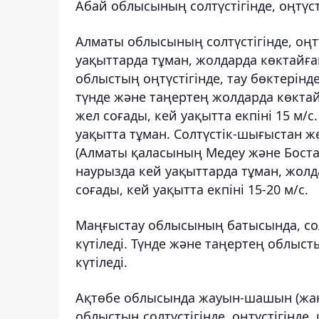
Абай облысының солтүстігінде, оңтүсті
Алматы облысының солтүстігінде, оңтү
уақыттарда тұман, жолдарда көктайғақ
облыстың оңтүстігінде, тау бөктерінд
түнде және таңертең жолдарда көктайғ
жел соғады, кей уақытта екпіні 15 м/с
уақытта тұман. Солтүстік-шығыстан жел
(Алматы қаласының Медеу және Бост
наурызда кей уақыттарда тұман, жолда
соғады, кей уақытта екпіні 15-20 м/с.
Маңғыстау облысының батысында, со
күтіледі. Түнде және таңертең облыс
күтіледі.
Ақтөбе облысында жауын-шашын (жаңбы
облыстың солтүстігінде, оңтүстігінд