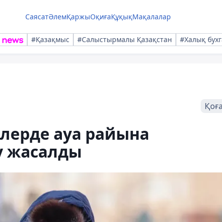
Саясат
Әлем
Қаржы
Оқиға
Құқық
Мақалалар
#Қазақмыс
#Салыстырмалы Қазақстан
#Халық бухг
Қоғ
рлерде ауа райына
у жасалды