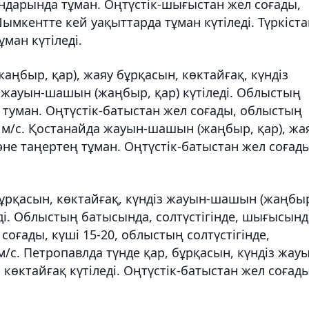
удандарында тұман. Оңтүстік-шығыстан жел соғады,
ымкентте кей уақыттарда тұман күтіледі. Түркіста
ұман күтіледі.
быр, қар), жаяу бұрқасын, көктайғақ, күндіз
жауын-шашын (жаңбыр, қар) күтіледі. Облыстың
де туман. Оңтүстік-батыстан жел соғады, облыстың
0 м/с. Қостанайда жауын-шашын (жаңбыр, қар), жа
және таңертең тұман. Оңтүстік-батыстан жел соғады
бұрқасын, көктайғақ, күндіз жауын-шашын (жаңбы
еді. Облыстың батысында, солтүстігінде, шығысынд
 соғады, күші 15-20, облыстың солтүстігінде,
м/с. Петропавлда түнде қар, бұрқасын, күндіз жау
 көктайғақ күтіледі. Оңтүстік-батыстан жел соғады