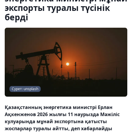
экспорты туралы түсінік
берді
Сурет: unsplash
Қазақстанның энергетика министрі Ерлан
Ақкенженов 2026 жылғы 11 наурызда Мәжіліс
кулуарында мұнай экспортына қатысты
жоспарлар туралы айтты, деп хабарлайды