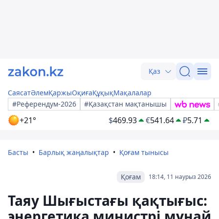
Қаз
Саясат
Әлем
Қаржы
Оқиға
Құқық
Мақалалар
#Референдум-2026
#Қазақстан мақтанышы
+21°
$
469.93
€
541.64
₽
5.71
Басты
Барлық жаңалықтар
Қоғам тынысы
Қоғам
18:14, 11 наурыз 2026
Таяу Шығыстағы қақтығыс:
энергетика министрі мұнай