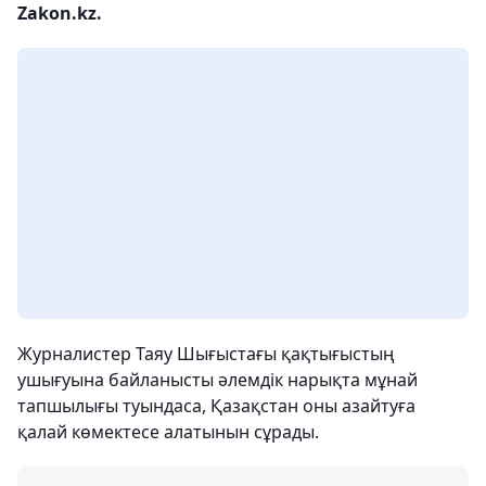
Zakon.kz.
Журналистер Таяу Шығыстағы қақтығыстың
ушығуына байланысты әлемдік нарықта мұнай
тапшылығы туындаса, Қазақстан оны азайтуға
қалай көмектесе алатынын сұрады.