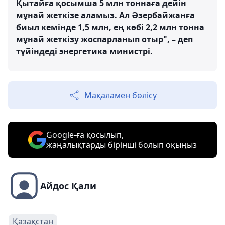
Қытайға қосымша 5 млн тоннаға дейін
мұнай жеткізе аламыз. Ал Әзербайжанға
биыл кемінде 1,5 млн, ең көбі 2,2 млн тонна
мұнай жеткізу жоспарланып отыр", – деп
түйіндеді энергетика министрі.
Мақаламен бөлісу
Google-ға қосылып,
жаңалықтарды бірінші болып оқыңыз
Айдос Қали
Қазақстан