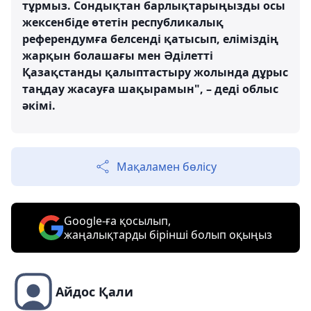
тұрмыз. Сондықтан барлықтарыңызды осы
жексенбіде өтетін республикалық
референдумға белсенді қатысып, еліміздің
жарқын болашағы мен Әділетті
Қазақстанды қалыптастыру жолында дұрыс
таңдау жасауға шақырамын", – деді облыс
әкімі.
Мақаламен бөлісу
Google-ға қосылып,
жаңалықтарды бірінші болып оқыңыз
Айдос Қали