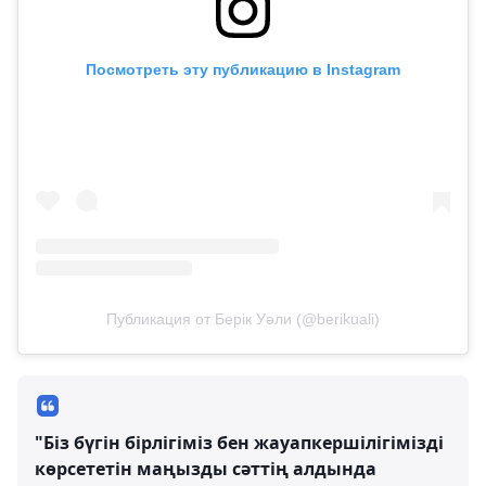
Посмотреть эту публикацию в Instagram
Публикация от Берік Уәли (@berikuali)
"Біз бүгін бірлігіміз бен жауапкершілігімізді
көрсететін маңызды сәттің алдында