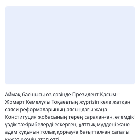
Аймақ басшысы өз сөзінде Президент Қасым-
Жомарт Кемелұлы Тоқаевтың жүргізіп келе жатқан
саяси реформаларының аясындағы жаңа
Конституция жобасының терең сараланған, әлемдік
үздік тәжірибелерді ескерген, ұлттық мүддені және
адам құқығын толық қорғауға бағытталған сапалы
құжат екенін атап өтті.