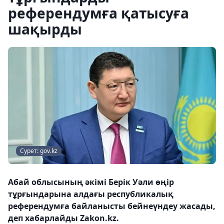
референдумға қатысуға
шақырды
Сурет: gov.kz
Абай облысының әкімі Берік Уәли өңір
тұрғындарына алдағы республикалық
референдумға байланысты бейнеүндеу жасады,
деп хабарлайды Zakon.kz.