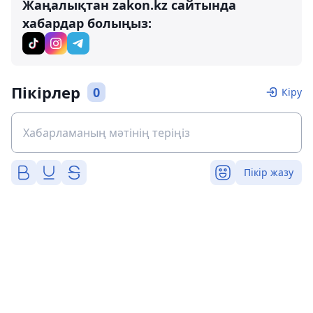
Жаңалықтан zakon.kz сайтында
хабардар болыңыз:
Пікірлер
0
Кіру
Пікір жазу