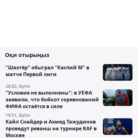
Оқи отырыңыз
"Шахтёр" обыграл "Каспий М" в
матче Первой лиги
20:02, Бүгін
"Условия не выполнены": в УЕФА
заявили, что бойкот соревнований
ФИФА остаётся в силе
19:51, Бүгін
Кайл Снайдер и Ахмед Тажудинов
проведут реванш на турнире RAF в
Москве