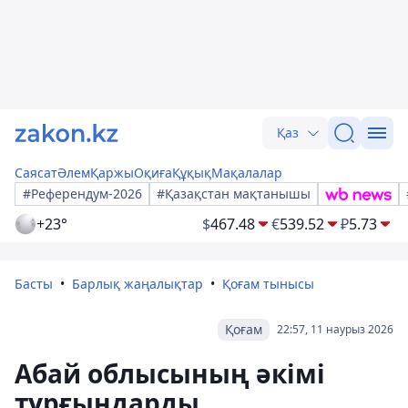
Қаз
Саясат
Әлем
Қаржы
Оқиға
Құқық
Мақалалар
#Референдум-2026
#Қазақстан мақтанышы
+23°
$
467.48
€
539.52
₽
5.73
Басты
Барлық жаңалықтар
Қоғам тынысы
Қоғам
22:57, 11 наурыз 2026
Абай облысының әкімі
тұрғындарды