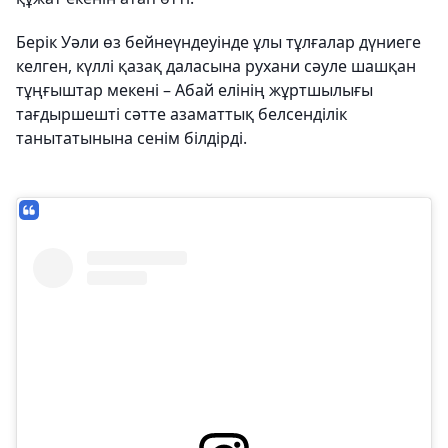
Берік Уәли өз бейнеүндеуінде ұлы тұлғалар дүниеге
келген, күллі қазақ даласына рухани сәуле шашқан
тұңғыштар мекені – Абай елінің жұртшылығы
тағдыршешті сәтте азаматтық белсенділік
танытатынына сенім білдірді.