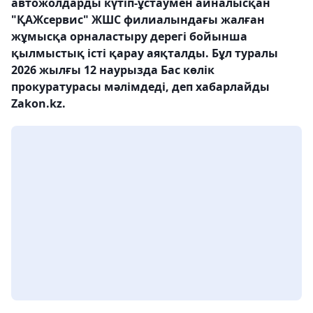
автожолдарды күтіп-ұстаумен айналысқан
"ҚАЖсервис" ЖШС филиалындағы жалған
жұмысқа орналастыру дерегі бойынша
қылмыстық істі қарау аяқталды. Бұл туралы
2026 жылғы 12 наурызда Бас көлік
прокуратурасы мәлімдеді, деп хабарлайды
Zakon.kz.