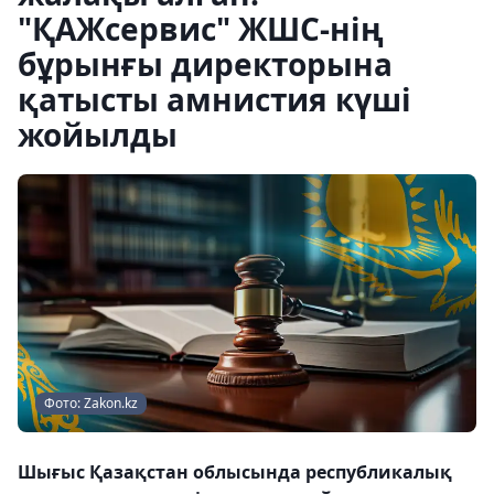
"ҚАЖсервис" ЖШС-нің
бұрынғы директорына
қатысты амнистия күші
жойылды
Фото: Zakon.kz
Шығыс Қазақстан облысында республикалық