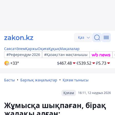
Қаз
Саясат
Әлем
Қаржы
Оқиға
Құқық
Мақалалар
#Референдум-2026
#Қазақстан мақтанышы
+33°
$
467.48
€
539.52
₽
5.73
Басты
Барлық жаңалықтар
Қоғам тынысы
Қоғам
16:11, 12 наурыз 2026
Жұмысқа шықпаған, бірақ
жалақы алған: