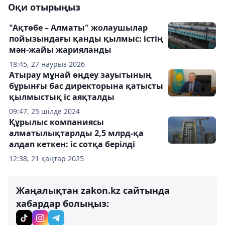
Оқи отырыңыз
"Ақтөбе – Алматы" жолаушылар
пойызындағы қанды қылмыс: істің
мән-жайы жарияланды
18:45, 27 наурыз 2026
Атырау мұнай өңдеу зауытының
бұрынғы бас директорына қатысты
қылмыстық іс аяқталды
09:47, 25 шілде 2024
Құрылыс компаниясы
алматылықтарлды 2,5 млрд-қа
алдап кеткен: іс сотқа берілді
12:38, 21 қаңтар 2025
Жаңалықтан zakon.kz сайтында
хабардар болыңыз: