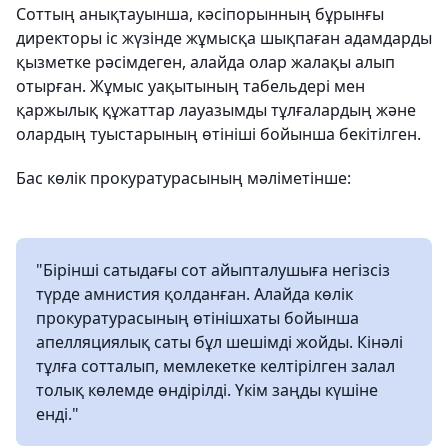
Соттың анықтауынша, кәсіпорынның бұрынғы
директоры іс жүзінде жұмысқа шықпаған адамдарды
қызметке рәсімдеген, алайда олар жалақы алып
отырған. Жұмыс уақытының табельдері мен
қаржылық құжаттар лауазымды тұлғалардың және
олардың туыстарының өтініші бойынша бекітілген.
Бас көлік прокуратурасының мәліметінше:
"Бірінші сатыдағы сот айыпталушыға негізсіз
түрде амнистия қолданған. Алайда көлік
прокуратурасының өтінішхаты бойынша
апелляциялық саты бұл шешімді жойды. Кінәлі
тұлға сотталып, мемлекетке келтірілген залал
толық көлемде өндірілді. Үкім заңды күшіне
енді."