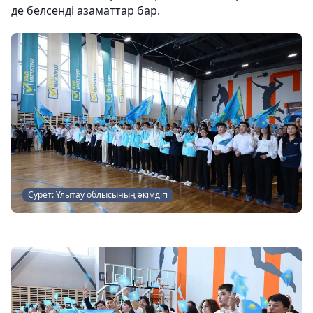
де белсенді азаматтар бар.
Сурет: Ұлытау облысының әкімдігі