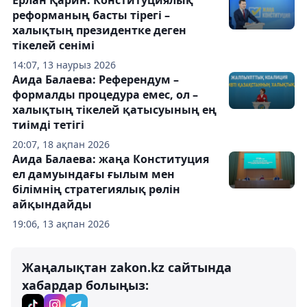
Ерлан Қарин: Конституциялық
реформаның басты тірегі –
халықтың президентке деген
тікелей сенімі
14:07, 13 наурыз 2026
Аида Балаева: Референдум –
формалды процедура емес, ол –
халықтың тікелей қатысуының ең
тиімді тетігі
20:07, 18 ақпан 2026
Аида Балаева: жаңа Конституция
ел дамуындағы ғылым мен
білімнің стратегиялық рөлін
айқындайды
19:06, 13 ақпан 2026
Жаңалықтан zakon.kz сайтында
хабардар болыңыз: