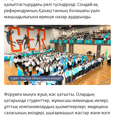
қалыптастырудағы рөлі түсіндірілді. Сондай-ақ
референдумның Қазақстанның болашағы үшін
маңыздылығына ерекше назар аударылды.
Сурет: Ұлытау облысының әкімдігі
Форумға мыңға жуық жас қатысты. Олардың
қатарында студенттер, жұмысшы мамандық иелері,
ұлттық компаниялардың қызметкерлері, медицина
саласының өкілдері, шығармашыл жастар және өзге