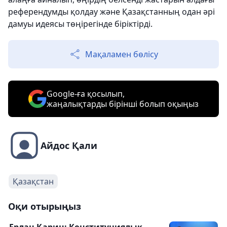
референдумды қолдау және Қазақстанның одан әрі
дамуы идеясы төңірегінде біріктірді.
Мақаламен бөлісу
Google-ға қосылып,
жаңалықтарды бірінші болып оқыңыз
Айдос Қали
Қазақстан
Оқи отырыңыз