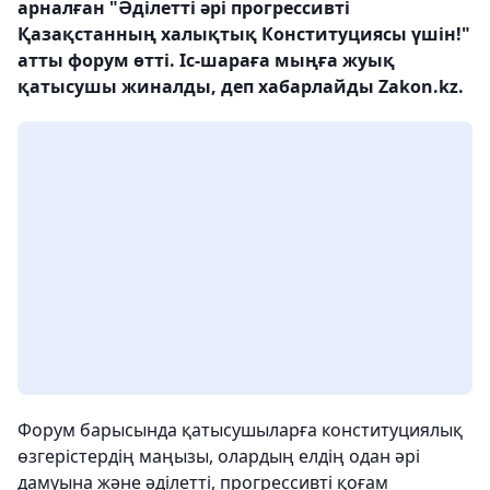
арналған "Әділетті әрі прогрессивті
Қазақстанның халықтық Конституциясы үшін!"
атты форум өтті. Іс-шараға мыңға жуық
қатысушы жиналды, деп хабарлайды Zakon.kz.
Форум барысында қатысушыларға конституциялық
өзгерістердің маңызы, олардың елдің одан әрі
дамуына және әділетті, прогрессивті қоғам