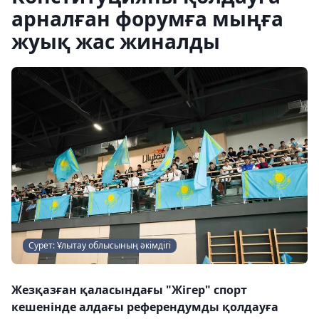
арналған форумға мыңға
жуық жас жиналды
Сурет: Ұлытау облысының әкімдігі
Жезқазған қаласындағы "Жігер" спорт
кешенінде алдағы референдумды қолдауға