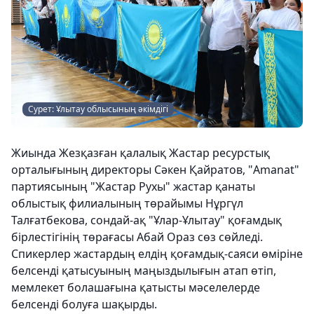
Сурет: Ұлытау облысының әкімдігі
Жиында Жезқазған қалалық Жастар ресурстық
орталығының директоры Сәкен Қайратов, "Amanat"
партиясының "Жастар Рухы" жастар қанаты
облыстық филиалының төрайымы Нұргүл
Талғатбекова, сондай-ақ "Ұлар-Ұлытау" қоғамдық
бірлестігінің төрағасы Абай Ораз сөз сөйледі.
Спикерлер жастардың елдің қоғамдық-саяси өміріне
белсенді қатысуының маңыздылығын атап өтіп,
мемлекет болашағына қатысты мәселелерде
белсенді болуға шақырды.