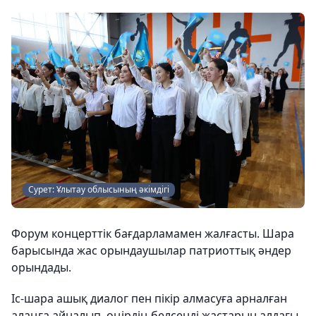
Сурет: Ұлытау облысының әкімдігі
Форум концерттік бағдарламамен жалғасты. Шара
барысында жас орындаушылар патриоттық әндер
орындады.
Іс-шара ашық диалог пен пікір алмасуға арналған
алаңға айналып, өңірдің белсенді жастарын алдағы