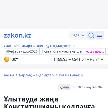
Қаз
Саясат
Әлем
Қаржы
Оқиға
Құқық
Мақалалар
#Референдум-2026
#Қазақстан мақтанышы
+30°
$
469.93
€
541.64
₽
5.71
Басты
Барлық жаңалықтар
Қоғам тынысы
Қоғам
17:10, 12 наурыз 2026
Ұлытауда жаңа
Конституцияны қолдауға