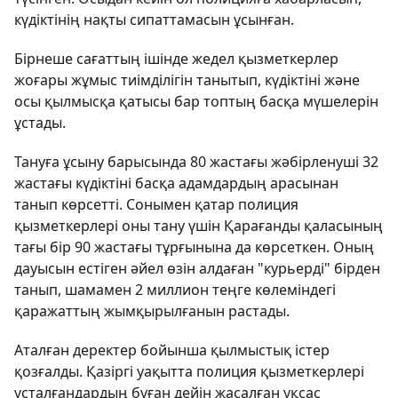
күдіктінің нақты сипаттамасын ұсынған.
Бірнеше сағаттың ішінде жедел қызметкерлер
жоғары жұмыс тиімділігін танытып, күдіктіні және
осы қылмысқа қатысы бар топтың басқа мүшелерін
ұстады.
Тануға ұсыну барысында 80 жастағы жәбірленуші 32
жастағы күдіктіні басқа адамдардың арасынан
танып көрсетті. Сонымен қатар полиция
қызметкерлері оны тану үшін Қарағанды қаласының
тағы бір 90 жастағы тұрғынына да көрсеткен. Оның
дауысын естіген әйел өзін алдаған "курьерді" бірден
танып, шамамен 2 миллион теңге көлеміндегі
қаражаттың жымқырылғанын растады.
Аталған деректер бойынша қылмыстық істер
қозғалды. Қазіргі уақытта полиция қызметкерлері
ұсталғандардың бұған дейін жасалған ұқсас