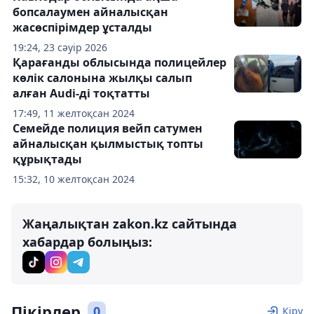
бопсалаумен айналысқан
жасөспірімдер ұсталды
19:24, 23 сәуір 2026
Қарағанды облысында полицейлер
көлік салонына жылқы салып
алған Audi-ді тоқтатты
17:49, 11 желтоқсан 2024
Семейде полиция вейп сатумен
айналысқан қылмыстық топты
құрықтады
15:32, 10 желтоқсан 2024
Жаңалықтан zakon.kz сайтында
хабардар болыңыз:
Пікірлер
0
Кіру