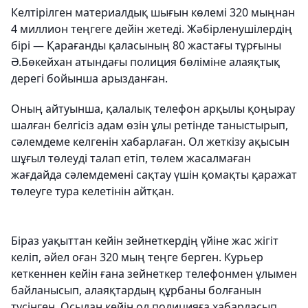
Келтірілген материалдық шығын көлемі 320 мыңнан
4 миллион теңгеге дейін жетеді. Жәбірленушілердің
бірі — Қарағанды қаласының 80 жастағы тұрғыны
Ә.Бөкейхан атындағы полиция бөліміне алаяқтық
дерегі бойынша арызданған.
Оның айтуынша, қалалық телефон арқылы қоңырау
шалған белгісіз адам өзін ұлы ретінде таныстырып,
сәлемдеме келгенін хабарлаған. Ол жеткізу ақысын
шұғыл төлеуді талап етіп, төлем жасалмаған
жағдайда сәлемдемені сақтау үшін қомақты қаражат
төлеуге тура келетінін айтқан.
Біраз уақыттан кейін зейнеткердің үйіне жас жігіт
келіп, әйел оған 320 мың теңге берген. Курьер
кеткеннен кейін ғана зейнеткер телефонмен ұлымен
байланысып, алаяқтардың құрбаны болғанын
түсінген. Осыдан кейін ол полицияға хабарласып,