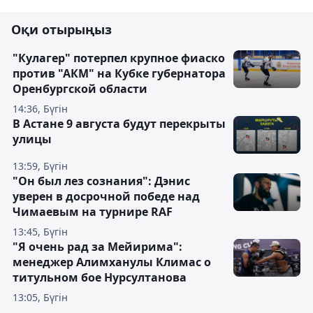
Оқи отырыңыз
"Кулагер" потерпел крупное фиаско
против "АКМ" на Кубке губернатора
Оренбургской области
14:36, Бүгін
В Астане 9 августа будут перекрыты
улицы
13:59, Бүгін
"Он был лез сознания": Дэнис
уверен в досрочной победе над
Чимаевым на турнире RAF
13:45, Бүгін
"Я очень рад за Мейирима":
менеджер Алимханулы Климас о
титульном бое Нурсултанова
13:05, Бүгін