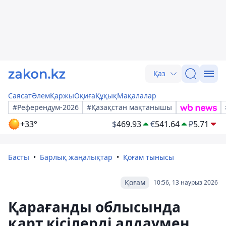
Қаз
Саясат
Әлем
Қаржы
Оқиға
Құқық
Мақалалар
#Референдум-2026
#Қазақстан мақтанышы
+33°
$
469.93
€
541.64
₽
5.71
Басты
Барлық жаңалықтар
Қоғам тынысы
Қоғам
10:56, 13 наурыз 2026
Қарағанды облысында
қарт кісілерді алдаумен