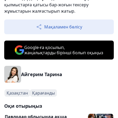
қылмыстарға қатысы бар-жоғын тексеру
жұмыстарын жалғастырып жатыр.
Мақаламен бөлісу
Google-ға қосылып,
жаңалықтарды бірінші болып оқыңыз
Айгерим Тарина
Қазақстан
Қарағанды
Оқи отырыңыз
Павлодар облысында ақша