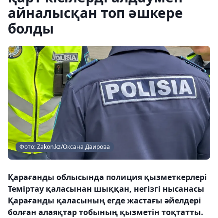
айналысқан топ әшкере
болды
Фото: Zakon.kz/Оксана Даирова
Қарағанды облысында полиция қызметкерлері
Теміртау қаласынан шыққан, негізгі нысанасы
Қарағанды қаласының егде жастағы әйелдері
болған алаяқтар тобының қызметін тоқтатты.