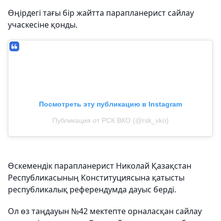
Өңірдегі тағы бір жайтта парапланерист сайлау
учаскесіне қонды.
Посмотреть эту публикацию в Instagram
Публикация от РСК ВКО (@rsk_vko)
Өскемендік парапланерист Николай Қазақстан
Республикасының Конституциясына қатысты
республикалық референдумда дауыс берді.
Ол өз таңдауын №42 мектепте орналасқан сайлау