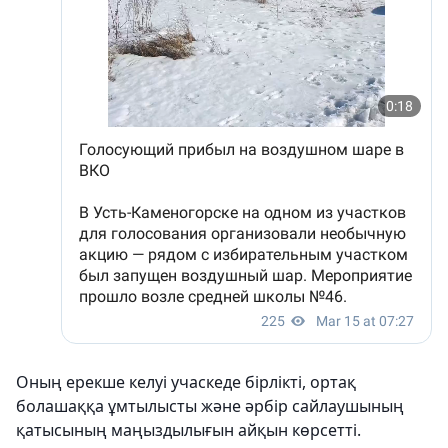
Оның ерекше келуі учаскеде бірлікті, ортақ
болашаққа ұмтылысты және әрбір сайлаушының
қатысының маңыздылығын айқын көрсетті.