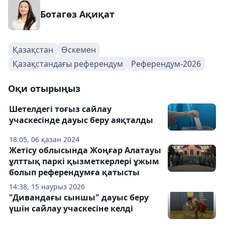
Ботагөз Ақиқат
Қазақстан
Өскемен
Қазақстандағы референдум
Референдум-2026
Оқи отырыңыз
Шетелдегі тоғыз сайлау
учаскесінде дауыс беру аяқталды
18:05, 06 қазан 2024
Жетісу облысында Жоңғар Алатауы
ұлттық паркі қызметкерлері ұжым
болып референдумға қатысты
14:38, 15 наурыз 2026
"Дивандағы сыншы" дауыс беру
үшін сайлау учаскесіне келді