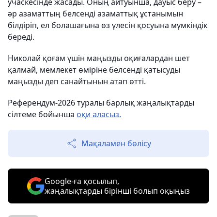
учаскесінде жасады. Оның айтуынша, дауыс беру –
әр азаматтың белсенді азаматтық ұстанымын
білдіріп, ел болашағына өз үлесін қосуына мүмкіндік
береді.
Николай қоғам үшін маңызды оқиғалардан шет
қалмай, мемлекет өміріне белсенді қатысуды
маңызды деп санайтынын атап өтті.
Референдум-2026 туралы барлық жаңалықтарды
сілтеме бойынша
оқи аласыз.
Мақаламен бөлісу
Google-ға қосылып,
жаңалықтарды бірінші болып оқыңыз