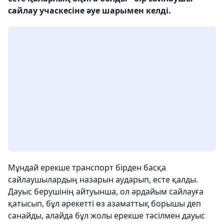
сайлау учаскесіне әуе шарымен келді.
Мұндай ерекше транспорт бірден басқа
сайлаушылардың назарын аударып, есте қалды.
Дауыс берушінің айтуынша, ол әрдайым сайлауға
қатысып, бұл әрекетті өз азаматтық борышы деп
санайды, алайда бұл жолы ерекше тәсілмен дауыс