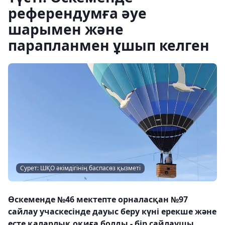
референдумға әуе
шарымен және
парапланмен ұшып келген
Сурет: ШҚО әкімдігінің баспасөз қызметі
Өскеменде №46 мектепте орналасқан №97
сайлау учаскесінде дауыс беру күні ерекше және
есте қаларлық оқиға болды - бір сайлаушы