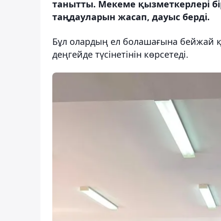
танытты. Мекеме қызметкерлері бір
таңдауларын жасап, дауыс берді.
Бұл олардың ел болашағына бейжай 
деңгейде түсінетінін көрсетеді.