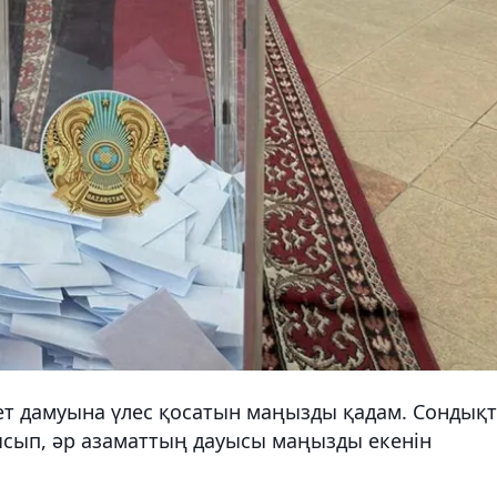
ет дамуына үлес қосатын маңызды қадам. Сондық
тысып, әр азаматтың дауысы маңызды екенін