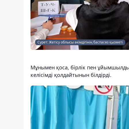
Сурет: Жетісу облысы әкімдігінің баспасөз қызметі
Мұнымен қоса, бірлік пен ұйымшылды
келісімді қолдайтынын білдірді.