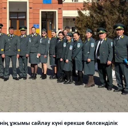
нің ұжымы сайлау күні ерекше белсенділік