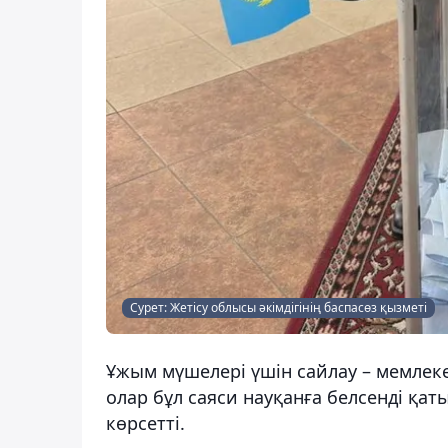
Сурет: Жетісу облысы әкімдігінің баспасөз қызметі
Ұжым мүшелері үшін сайлау – мемлек
олар бұл саяси науқанға белсенді қа
көрсетті.