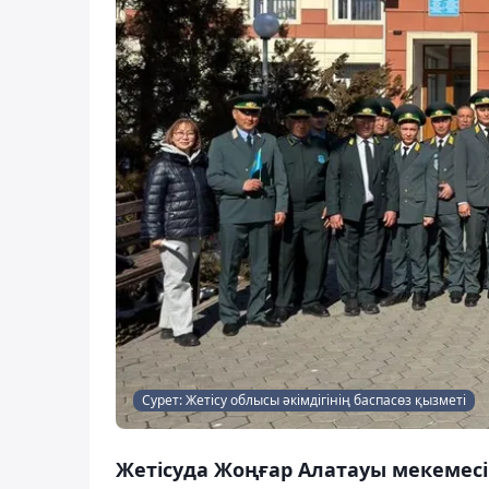
Сурет: Жетісу облысы әкімдігінің баспасөз қызметі
Жетісуда Жоңғар Алатауы мекемесі