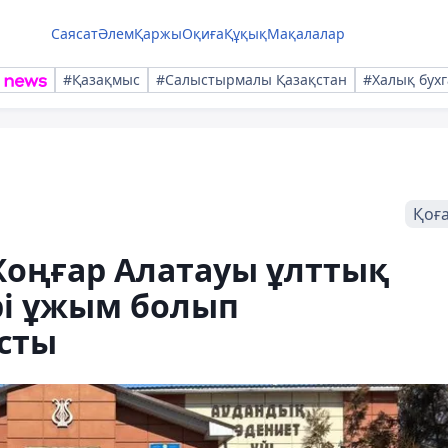
Саясат
Әлем
Қаржы
Оқиға
Құқық
Мақалалар
#Қазақмыс
#Салыстырмалы Қазақстан
#Халық бухг
Қоғ
Жоңғар Алатауы ұлттық
рі ұжым болып
сты