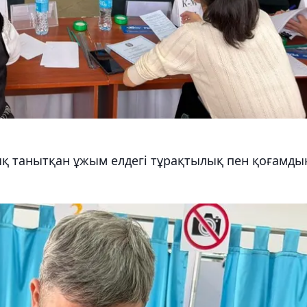
қ танытқан ұжым елдегі тұрақтылық пен қоғамды