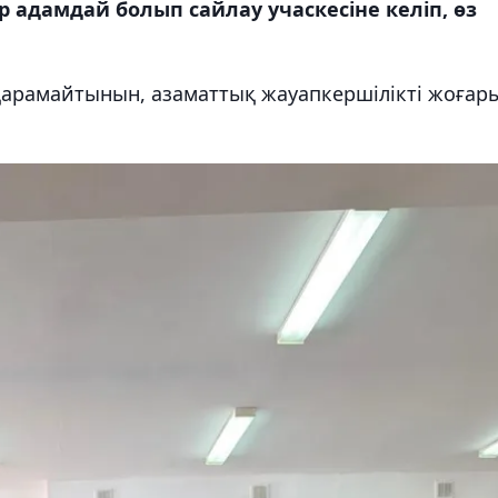
 адамдай болып сайлау учаскесіне келіп, өз
қарамайтынын, азаматтық жауапкершілікті жоғар