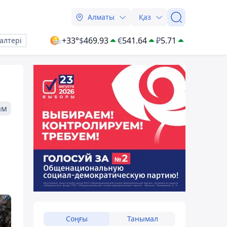
Алматы
Қаз
+33°
$
469.93
€
541.64
₽
5.71
алтері
ам
Соңғы
Танымал