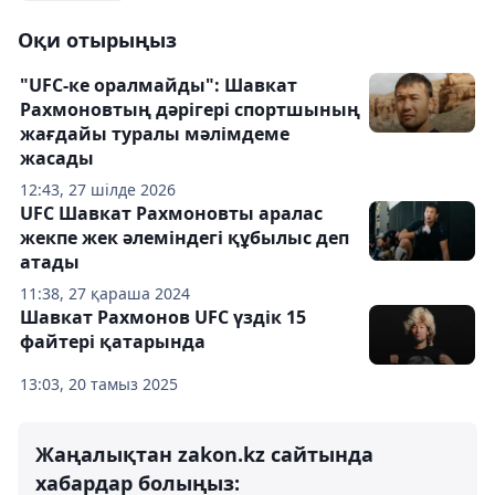
Оқи отырыңыз
"UFC-ке оралмайды": Шавкат
Рахмоновтың дәрігері спортшының
жағдайы туралы мәлімдеме
жасады
12:43, 27 шілде 2026
UFC Шавкат Рахмоновты аралас
жекпе жек әлеміндегі құбылыс деп
атады
11:38, 27 қараша 2024
Шавкат Рахмонов UFC үздік 15
файтері қатарында
13:03, 20 тамыз 2025
Жаңалықтан zakon.kz сайтында
хабардар болыңыз: