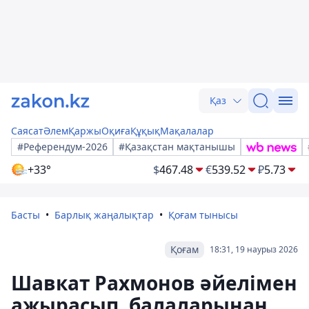
Қаз
Саясат
Әлем
Қаржы
Оқиға
Құқық
Мақалалар
#Референдум-2026
#Қазақстан мақтанышы
+33°
$
467.48
€
539.52
₽
5.73
Басты
Барлық жаңалықтар
Қоғам тынысы
Қоғам
18:31, 19 наурыз 2026
Шавкат Рахмонов әйелімен
ажырасып, балаларынан