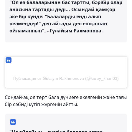
"Ол өз балаларынан бас тартты, бәрібір олар
анасына тартады деді... Осындай қамқор
әке бір күнде: "Балаларды енді алып
келмеңдер!" деп айтады деп ешқашан
ойламаппын", - Гүлайым Рахмонова.
Публикация от Gulaiym Rakhmonova (@kerey_khan03)
Сондай-ақ ол төрт бала дүниеге әкелгенін және тағы
бір сәбиді күтіп жүргенін айтты.