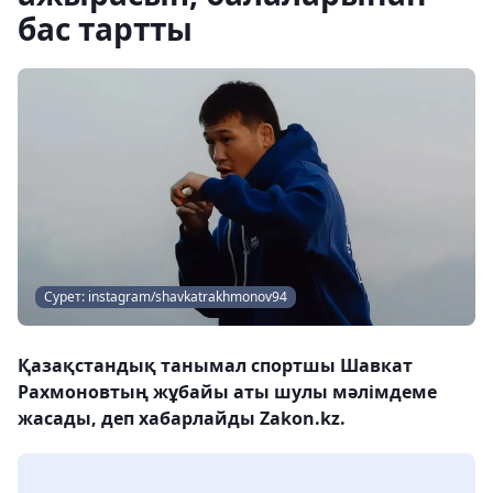
бас тартты
Сурет: instagram/shavkatrakhmonov94
Қазақстандық танымал спортшы Шавкат
Рахмоновтың жұбайы аты шулы мәлімдеме
жасады, деп хабарлайды Zakon.kz.