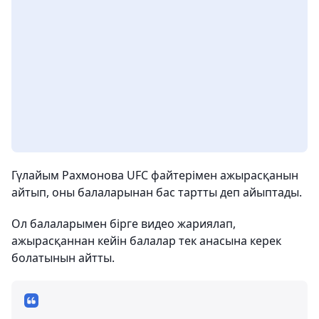
Гүлайым Рахмонова UFC файтерімен ажырасқанын
айтып, оны балаларынан бас тартты деп айыптады.
Ол балаларымен бірге видео жариялап,
ажырасқаннан кейін балалар тек анасына керек
болатынын айтты.