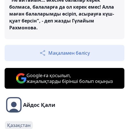
"Не айтайын… әкесіне балалар керек
болмаса, балаларға да ол керек емес! Алла
маған балаларымды өсіріп, асырауға күш-
қуат берсін", - деп жазды Гүлайым
Рахмонова.
Мақаламен бөлісу
Google-ға қосылып,
жаңалықтарды бірінші болып оқыңыз
Айдос Қали
Қазақстан