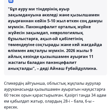
"Бұл ауру ми тіндерінің ауыр
зақымдануына әкеледі және қызылшамен
ауырғаннан кейін 5-10 жыл өткен соң дамуы
мүмкін. Панэнцефалит орталық жүйке
жүйесін зақымдап, неврологиялық
бұзылыстарға, ақыл-ой қабілетінің
төмендеуіне соқтырады және кей жағдайда
өліммен аяқталуы мүмкін. 2026 жылы 9
айлық кезінде қызылшамен ауырған 11
жастағы баладан панэнцефалит
анықталды", – деді Айнаш Ғубайдуллина.
Спикердің айтуынша, облыстық жұқпалы аурулар
ауруханасында қызылшамен ауыратын науқастарға
60 төсек орын қарастырылған. Қазіргі таңда 34 адам
ем қабылдап жатыр, олардың 28-і – бала, 6-ы –
ересек.