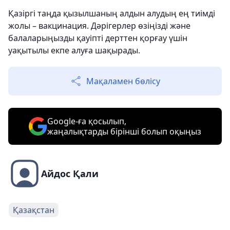
Қазіргі таңда қызылшаның алдын алудың ең тиімді
жолы – вакцинация. Дәрігерлер өзіңізді және
балаларыңызды қауіпті дерттен қорғау үшін
уақытылы екпе алуға шақырады.
Мақаламен бөлісу
Google-ға қосылып,
жаңалықтарды бірінші болып оқыңыз
Айдос Қали
Қазақстан