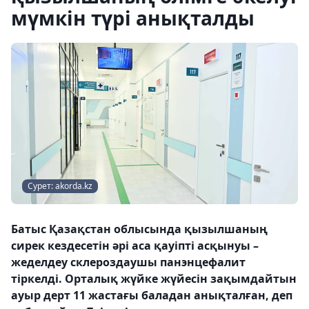
мүмкін түрі анықталды
Сурет: akorda.kz
Батыс Қазақстан облысында қызылшаның
сирек кездесетін әрі аса қауіпті асқынуы –
жеделдеу склероздаушы панэнцефалит
тіркелді. Орталық жүйке жүйесін зақымдайтын
ауыр дерт 11 жастағы баладан анықталған, деп