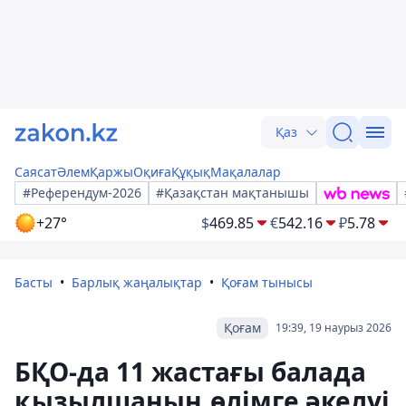
Қаз
Саясат
Әлем
Қаржы
Оқиға
Құқық
Мақалалар
#Референдум-2026
#Қазақстан мақтанышы
+27°
$
469.85
€
542.16
₽
5.78
Басты
Барлық жаңалықтар
Қоғам тынысы
Қоғам
19:39, 19 наурыз 2026
БҚО-да 11 жастағы балада
қызылшаның өлімге әкелуі