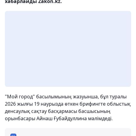
хабарлайды Zakon.kz.
"Мой город" басылымының жазуынша, бұл туралы
2026 жылғы 19 наурызда өткен брифингте облыстық
денсаулық сақтау басқармасы басшысының
орынбасары Айнаш Ғубайдуллина мәлімдеді.