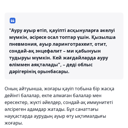
"Ауру ауыр өтіп, қауіпті асқынуларға әкелуі
мүмкін, әсіресе осал топтар үшін. Қызылша
пневмония, ауыр ларинготрахеит, отит,
сондай-ақ энцефалит – ми қабынуын
тудыруы мүмкін. Кей жағдайларда ауру
өліммен аяқталады", – деді облыс
дәрігерінің орынбасары.
Оның айтуынша, жоғары қауіп тобына бір жасқа
дейінгі балалар, екпе алмаған балалар мен
ересектер, жүкті әйелдер, сондай-ақ иммунитеті
әлсіреген адамдар жатады. Бұл санаттағы
науқастарда аурудың ауыр өту ықтималдығы
жоғары.