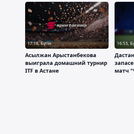
17:18, Бүгін
16:53, Б
Асылжан Арыстанбекова
Дастан
выиграла домашний турнир
запас
ITF в Астане
матч "