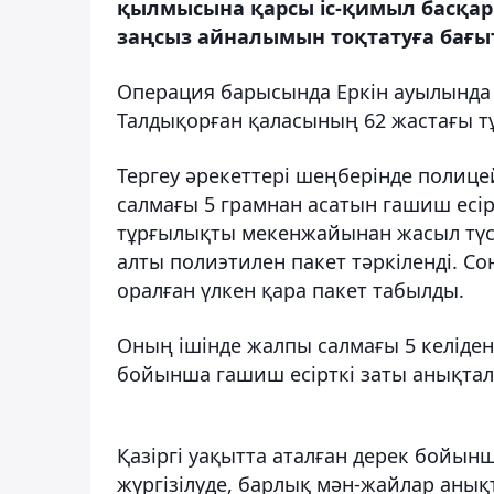
қылмысына қарсы іс-қимыл басқар
заңсыз айналымын тоқтатуға бағыт
Операция барысында Еркін ауылында ес
Талдықорған қаласының 62 жастағы т
Тергеу әрекеттері шеңберінде полицей
салмағы 5 грамнан асатын гашиш есір
тұрғылықты мекенжайынан жасыл түсті,
алты полиэтилен пакет тәркіленді. С
оралған үлкен қара пакет табылды.
Оның ішінде жалпы салмағы 5 келіден 
бойынша гашиш есірткі заты анықтал
Қазіргі уақытта аталған дерек бойынш
жүргізілуде, барлық мән-жайлар анық