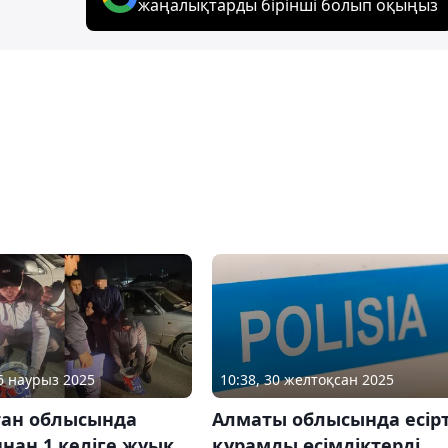
жаңалықтарды бірінші болып оқыңыз
26 наурыз 2025
10:38, 30 желтоқсан 2025
тан облысында
Алматы облысында есірт
нан 1 келіге жуық
құрамды өсімдіктерді