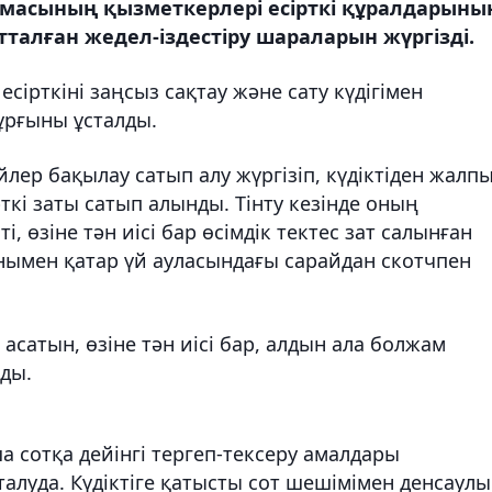
масының қызметкерлері есірткі құралдарыны
талған жедел-іздестіру шараларын жүргізді.
ірткіні заңсыз сақтау және сату күдігімен
ұрғыны ұсталды.
лер бақылау сатып алу жүргізіп, күдіктіден жалп
ткі заты сатып алынды. Тінту кезінде оның
 өзіне тән иісі бар өсімдік тектес зат салынған
онымен қатар үй ауласындағы сарайдан скотчпен
асатын, өзіне тән иісі бар, алдын ала болжам
ды.
а сотқа дейінгі тергеп-тексеру амалдары
талуда. Күдіктіге қатысты сот шешімімен денсаулы