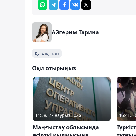
Айгерим Тарина
Қазақстан
Оқи отырыңыз
11:58, 27 наурыз 2026
16:41, 
Маңғыстау облысында
Түркіс
есірткі қылмысына
тұрғын