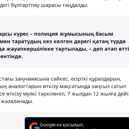
дегі бұлтартпау шарасы таңдалды.
қарсы күрес – полиция жұмысының басым
у мен таратудың кез келген дерегі қатаң түрде
а жауапкершілікке тартылады, – деп атап өтті
ентінде.
тағы заңнамасына сәйкес, есірткі құралдарын,
ың аналогтарын өткізу мақсатында заңсыз сатып
се өткізу мүлкі тәркіленіп, 7 жылдан 12 жылға дейі
 жазаланады.
Google-ға қосылып,