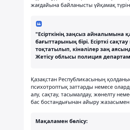
жағдайына байланысты үйқамақ түрін
"Есірткінің заңсыз айналымына 
бағыттарының бірі. Есірткі сақта
тоқтатылып, кінәлілер заң аясынд
Жетісу облысы полиция департам
Қазақстан Республикасының қолданыс
психотроптық заттарды немесе олард
алу, сақтау, тасымалдау, жөнелту неме
бас бостандығынан айыру жазасымен
Мақаламен бөлісу: