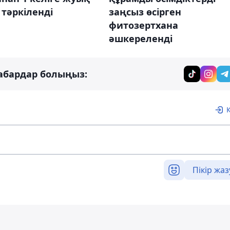
і тәркіленді
заңсыз өсірген
фитозертхана
әшкереленді
абардар болыңыз:
Пікір жаз