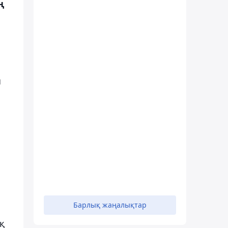
ң
ы
Барлық жаңалықтар
қ