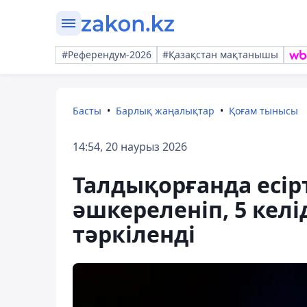
#Референдум-2026
#Қазақстан мақтанышы
Басты
Барлық жаңалықтар
Қоғам тынысы
14:54, 20 наурыз 2026
Талдықорғанда есірт
әшкереленіп, 5 кел
тәркіленді