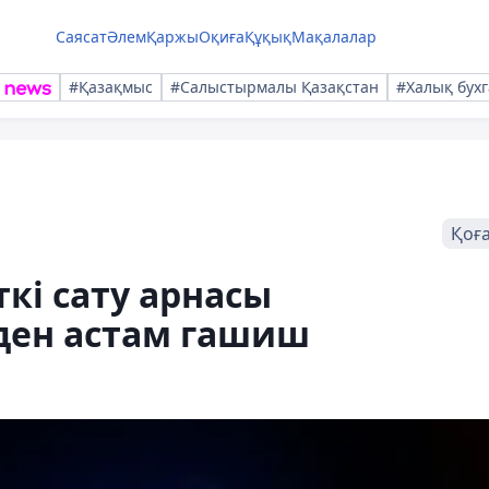
Саясат
Әлем
Қаржы
Оқиға
Құқық
Мақалалар
#Қазақмыс
#Салыстырмалы Қазақстан
#Халық бухг
Қоғ
кі сату арнасы
іден астам гашиш