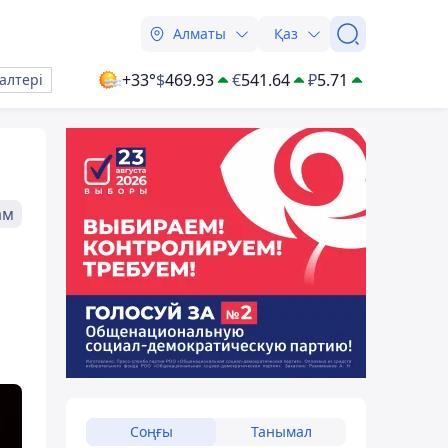
Алматы
Қаз
+33°
$
469.93
€
541.64
₽
5.71
алтері
ам
Соңғы
Танымал