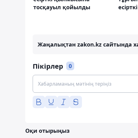
тосқауыл қойылды
есіртк
Жаңалықтан zakon.kz сайтында х
Пікірлер
0
Оқи отырыңыз