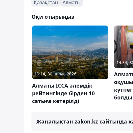
Қазақстан
Алматы
Оқи отырыңыз
14:34, 3
Алмат
19:14, 30 шілде 2026
оқушы 
Алматы ICCA әлемдік
күтпе
рейтингінде бірден 10
болды
сатыға көтерілді
Жаңалықтан zakon.kz сайтында х