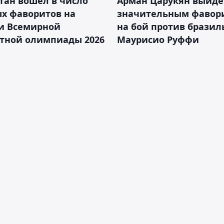
тан вошёл в число
Арман Царукян выйде
х фаворитов на
значительным фавор
и Всемирной
на бой против бразил
тной олимпиады 2026
Маурисио Руффи