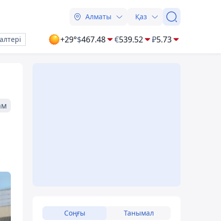
Алматы
Қаз
+29°
$
467.48
€
539.52
₽
5.73
алтері
ам
Соңғы
Танымал