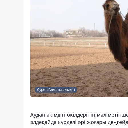
Сурет: Алматы әкімдігі
Аудан әкімдігі өкілдерінің мәліметінше
әлдеқайда күрделі әрі жоғары деңгейд