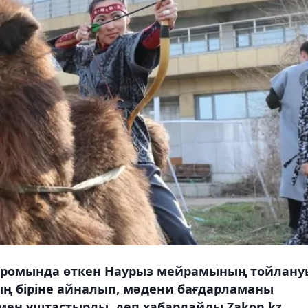
дромында өткен Наурыз мейрамының тойлану
ң біріне айналып, мәдени бағдарламаны
рімен ұштастырды, деп хабарлайды Zakon.kz.