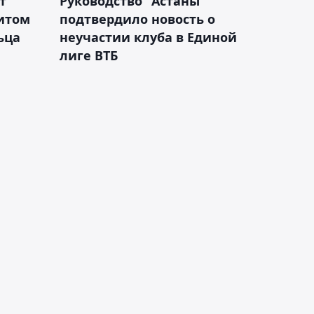
т
Руководство "Астаны"
итом
подтвердило новость о
ьца
неучастии клуба в Единой
лиге ВТБ