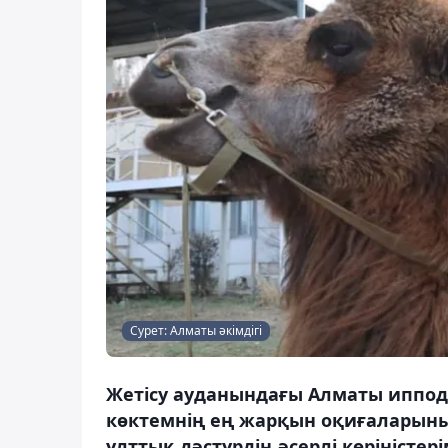
Сурет: Алматы әкімдігі
Жетісу ауданындағы Алматы иппо
көктемнің ең жарқын оқиғаларыны
ұлттық дәстүрдің әсерлі көріністе