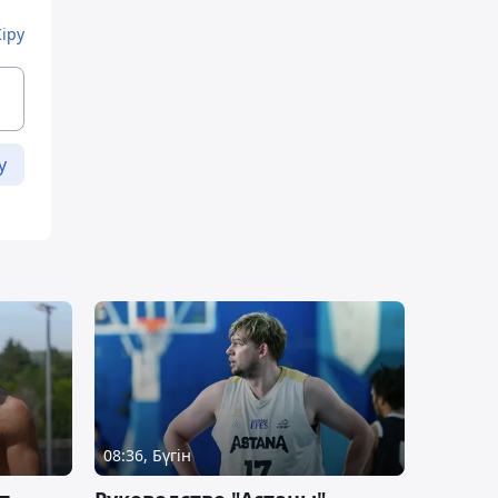
Кіру
у
08:36, Бүгін