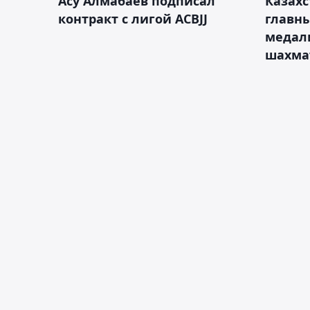
Асу Алмабаев подписал
Казахс
контракт с лигой ACBJJ
главны
медал
шахма