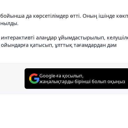
 бойынша да көрсетілімдер өтті. Оның ішінде көк
ынылды.
 интерактивті алаңдар ұйымдастырылып, келушіл
 ойындарға қатысып, ұлттық тағамдардан дәм
Google-ға қосылып,
жаңалықтарды бірінші болып оқыңыз