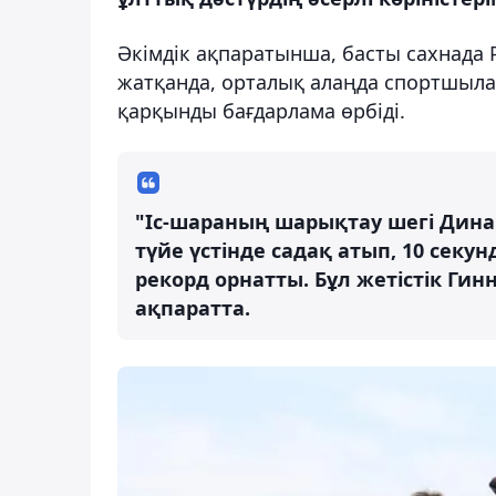
Әкімдік ақпаратынша, басты сахнада 
жатқанда, орталық алаңда спортшыла
қарқынды бағдарлама өрбіді.
"Іс-шараның шарықтау шегі Дина
түйе үстінде садақ атып, 10 секу
рекорд орнатты. Бұл жетістік Гинн
ақпаратта.