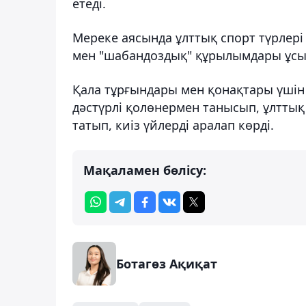
етеді.
Мереке аясында ұлттық спорт түрлері
мен "шабандоздық" құрылымдары ұс
Қала тұрғындары мен қонақтары үшін
дәстүрлі қолөнермен танысып, ұлттық
татып, киіз үйлерді аралап көрді.
Мақаламен бөлісу:
Ботагөз Ақиқат