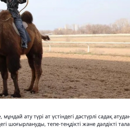
, мұндай ату түрі ат үстіндегі дәстүрлі садақ атуда
егі шоғырлануды, тепе-теңдікті және дәлдікті тал