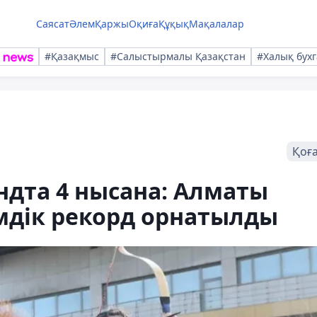
Саясат
Әлем
Қаржы
Оқиға
Құқық
Мақалалар
#Қазақмыс
#Салыстырмалы Қазақстан
#Халық бухг
Қоғ
ундта 4 нысана: Алматы
дік рекорд орнатылды