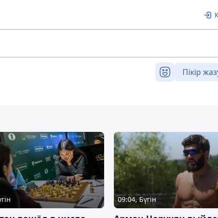
Пікір жаз
үгін
09:04, Бүгін