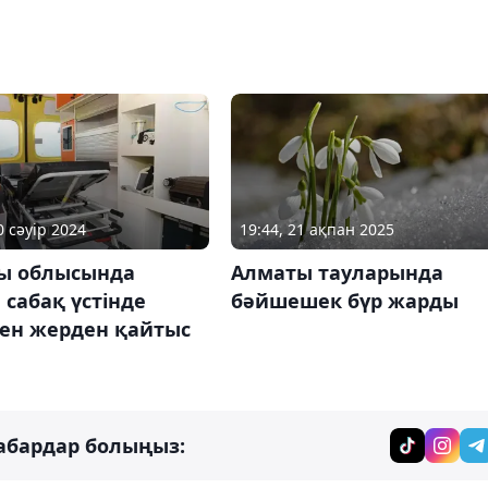
0 сәуір 2024
19:44, 21 ақпан 2025
ы облысында
Алматы тауларында
сабақ үстінде
бәйшешек бүр жарды
ген жерден қайтыс
абардар болыңыз: