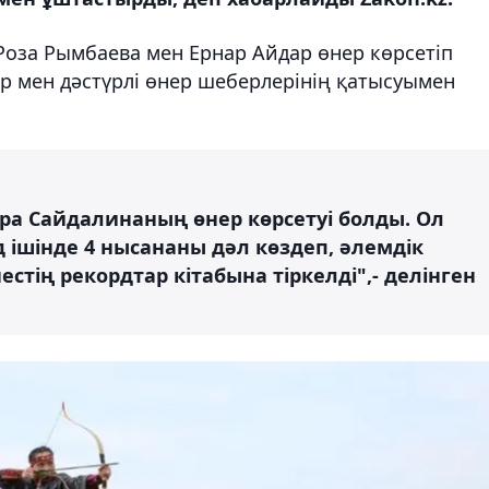
Роза Рымбаева мен Ернар Айдар өнер көрсетіп
р мен дәстүрлі өнер шеберлерінің қатысуымен
ра Сайдалинаның өнер көрсетуі болды. Ол
нд ішінде 4 нысананы дәл көздеп, әлемдік
естің рекордтар кітабына тіркелді",- делінген