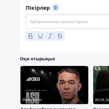
Пікірлер
0
Оқи отырыңыз
09:45, Бүгін
09:24, Б