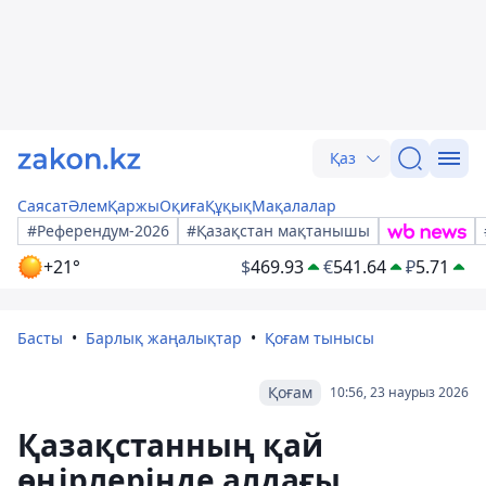
Қаз
Саясат
Әлем
Қаржы
Оқиға
Құқық
Мақалалар
#Референдум-2026
#Қазақстан мақтанышы
+21°
$
469.93
€
541.64
₽
5.71
Басты
Барлық жаңалықтар
Қоғам тынысы
Қоғам
10:56, 23 наурыз 2026
Қазақстанның қай
өңірлерінде алдағы