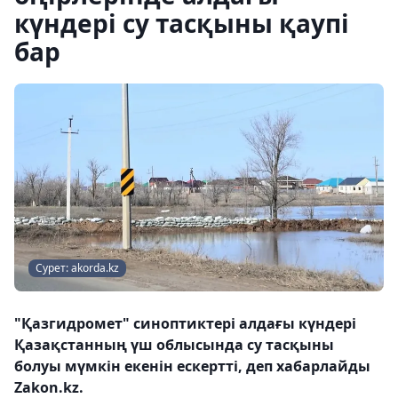
күндері су тасқыны қаупі
бар
Сурет: akorda.kz
"Қазгидромет" синоптиктері алдағы күндері
Қазақстанның үш облысында су тасқыны
болуы мүмкін екенін ескертті, деп хабарлайды
Zakon.kz.