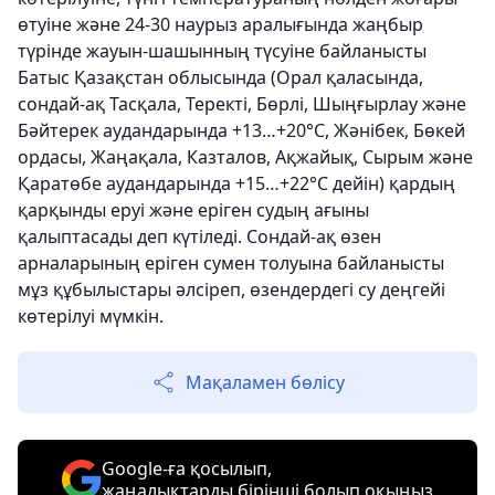
өтуіне және 24-30 наурыз аралығында жаңбыр
түрінде жауын-шашынның түсуіне байланысты
Батыс Қазақстан облысында (Орал қаласында,
сондай-ақ Тасқала, Теректі, Бөрлі, Шыңғырлау және
Бәйтерек аудандарында +13…+20°C, Жәнібек, Бөкей
ордасы, Жаңақала, Казталов, Ақжайық, Сырым және
Қаратөбе аудандарында +15…+22°C дейін) қардың
қарқынды еруі және еріген судың ағыны
қалыптасады деп күтіледі. Сондай-ақ өзен
арналарының еріген сумен толуына байланысты
мұз құбылыстары әлсіреп, өзендердегі су деңгейі
көтерілуі мүмкін.
Мақаламен бөлісу
Google-ға қосылып,
жаңалықтарды бірінші болып оқыңыз