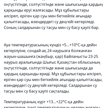
оңтүстігінде, солтүстігінде және шығысында қардың
қарқынды еруі жалғасады. Мұз құбылыстары
әлсіреп, еріген қар суы мен беткейлік ағындар
қалыптасады, өзендердегі су деңгейі көтеріледі.
Соның салдарынан су тасуы мен су басу қаупі бар.
Ауа температурасының күндіз +5…+10°C-қа дейін
көтерілуіне, сондай-ақ 24 наурызға болжанған
жауын-шашынға (жаңбыр, қар) байланысты 23-25
наурыз аралығында Шығыс Қазақстан облысының
оңтүстігінде, солтүстігінде және шығысында да
қардың қарқынды ериді. Мұз құбылыстары әлсіреп,
еріген қар суы мен беткейлік ағындар қалыптасады,
өзендердегі су деңгейі көтеріледі. Салдарынан су
тасуы мен су басу қаупі сақталады.
Температураның күрт +13…+22°C-қа дейін
көтерілуіне, түнгі температураның нөлден жоғары