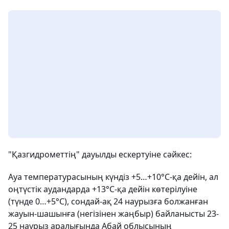
"Қазгидрометтің" дауылды ескертуіне сәйкес:
Ауа температурасының күндіз +5…+10°C-қа дейін, ал
оңтүстік аудандарда +13°C-қа дейін көтерілуіне
(түнде 0…+5°C), сондай-ақ 24 наурызға болжанған
жауын-шашынға (негізінен жаңбыр) байланысты 23-
25 наурыз аралығында Абай облысының