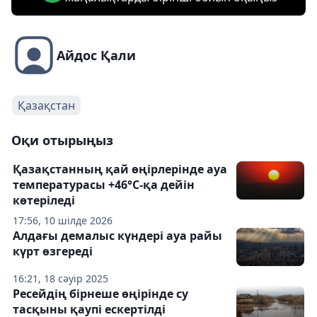
Айдос Қали
Қазақстан
Оқи отырыңыз
Қазақстанның қай өңірлерінде ауа
температурасы +46°C-қа дейін
көтеріледі
17:56, 10 шілде 2026
Алдағы демалыс күндері ауа райы
күрт өзгереді
16:21, 18 сәуір 2025
Ресейдің бірнеше өңірінде су
тасқыны қаупі ескертілді