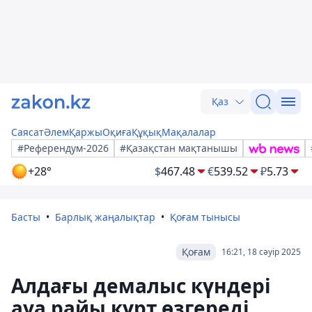
Қаз
Саясат
Әлем
Қаржы
Оқиға
Құқық
Мақалалар
#Референдум-2026
#Қазақстан мақтанышы
+28°
$
467.48
€
539.52
₽
5.73
Басты
Барлық жаңалықтар
Қоғам тынысы
Қоғам
16:21, 18 сәуір 2025
Алдағы демалыс күндері
ауа райы күрт өзгереді