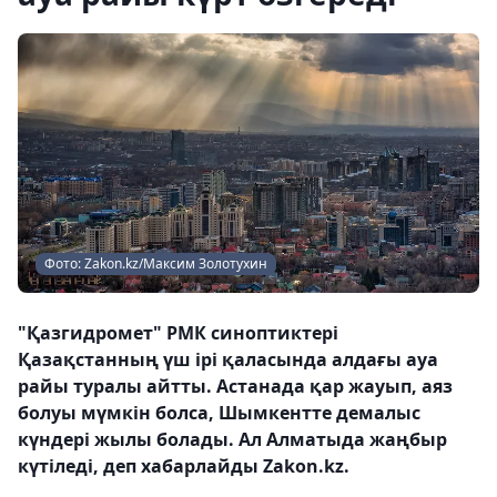
Фото: Zakon.kz/Максим Золотухин
"Қазгидромет" РМК синоптиктері
Қазақстанның үш ірі қаласында алдағы ауа
райы туралы айтты. Астанада қар жауып, аяз
болуы мүмкін болса, Шымкентте демалыс
күндері жылы болады. Ал Алматыда жаңбыр
күтіледі, деп хабарлайды Zakon.kz.