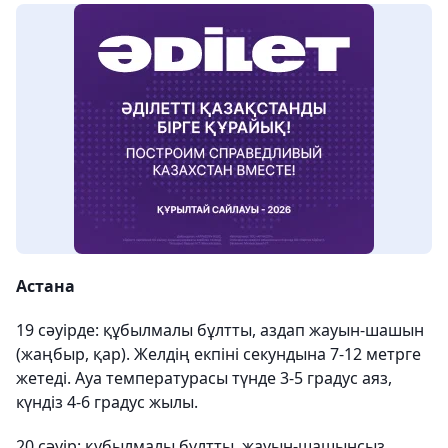
Астана
19 сәуірде: құбылмалы бұлтты, аздап жауын-шашын
(жаңбыр, қар). Желдің екпіні секундына 7-12 метрге
жетеді. Ауа температурасы түнде 3-5 градус аяз,
күндіз 4-6 градус жылы.
20 сәуір: құбылмалы бұлтты, жауын-шашынсыз.