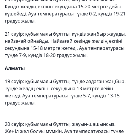
Күндіз желдің екпіні секундына 15-20 метрге дейін
күшейеді. Ауа температурасы түнде 0-2, күндіз 19-21
градус жылы.
21 сәуір: құбылмалы бұлтты, күндіз жаңбыр жауады,
найзағай ойнайды. Найзағай кезінде желдің екпіні
секундына 15-18 метрге жетеді. Ауа температурасы
түнде 7-9, күндіз 18-20 градус жылы.
Алматы
19 сәуір: құбылмалы бұлтты, түнде аздаған жаңбыр.
Түнде желдің екпіні секундына 13 метрге дейін
жетеді. Ауа температурасы түнде 5-7, күндіз 13-15
градус жылы.
20 сәуір: құбылмалы бұлтты, жауын-шашынсыз.
Жеңіл жел болуы мүмкін. Ауа температурасы түнде