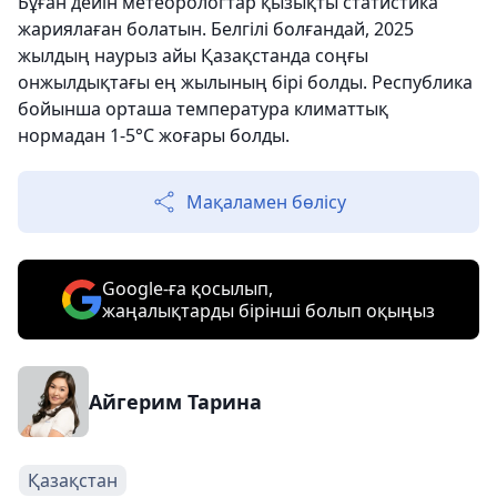
Бұған дейін метеорологтар қызықты статистика
жариялаған болатын. Белгілі болғандай, 2025
жылдың наурыз айы Қазақстанда соңғы
онжылдықтағы ең жылының бірі болды. Республика
бойынша орташа температура климаттық
нормадан 1-5°С жоғары болды.
Мақаламен бөлісу
Google-ға қосылып,
жаңалықтарды бірінші болып оқыңыз
Айгерим Тарина
Қазақстан