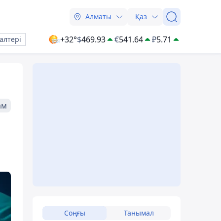
Алматы
Қаз
+32°
$
469.93
€
541.64
₽
5.71
алтері
ам
Соңғы
Танымал