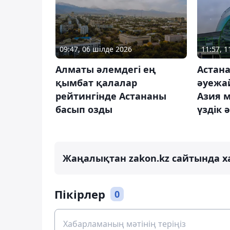
09:47, 06 шілде 2026
11:57, 1
Алматы әлемдегі ең
Астан
қымбат қалалар
әуежа
рейтингінде Астананы
Азия 
басып озды
үздік
Жаңалықтан zakon.kz сайтында х
Пікірлер
0