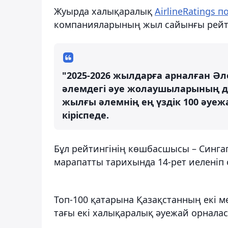
Жуырда халықаралық
AirlineRatings 
компанияларының жыл сайынғы рейт
"2025-2026 жылдарға арналған Әл
әлемдегі әуе жолаушыларының д
жылғы әлемнің ең үздік 100 әуе
кіріспеде.
Бұл рейтингінің көшбасшысы – Сингап
марапатты тарихында 14-рет иеленіп 
Топ-100 қатарына Қазақстанның екі м
тағы екі халықаралық әуежай орналас