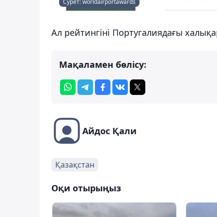
Сурет: worldairportawards
Ал рейтингіні Португалиядағы халықа
Мақаламен бөлісу:
Айдос Қали
Қазақстан
Оқи отырыңыз