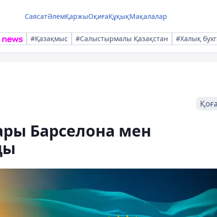
Саясат
Әлем
Қаржы
Оқиға
Құқық
Мақалалар
#Қазақмыс
#Салыстырмалы Қазақстан
#Халық бухг
Қоғ
ары Барселона мен
ды