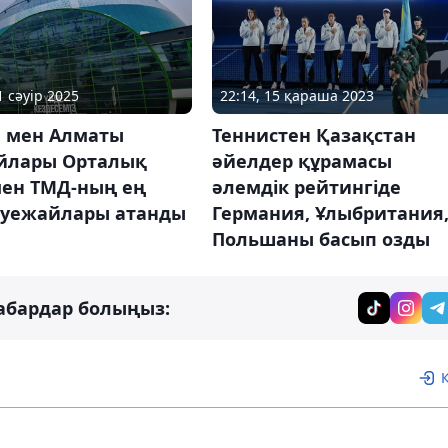
1 сәуір 2025
22:14, 15 қараша 2023
а мен Алматы
Теннистен Қазақстан
йлары Орталық
әйелдер құрамасы
мен ТМД-ның ең
әлемдік рейтингіде
 әуежайлары атанды
Германия, Ұлыбритания
Польшаны басып озды
абардар болыңыз: