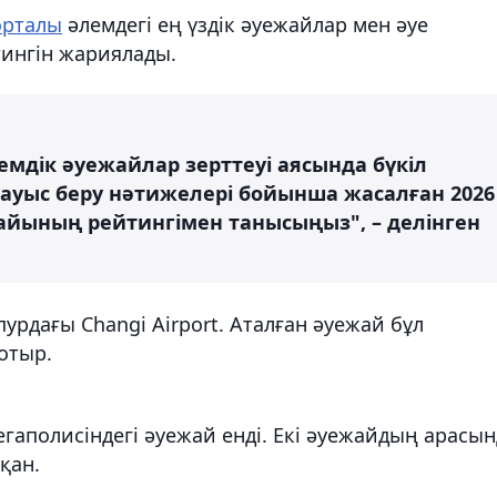
порталы
әлемдегі ең үздік әуежайлар мен әуе
ингін жариялады.
емдік әуежайлар зерттеуі аясында бүкіл
ауыс беру нәтижелері бойынша жасалған 2026
жайының рейтингімен танысыңыз", – делінген
урдағы Changi Airport. Аталған әуежай бұл
отыр.
егаполисіндегі әуежай енді. Екі әуежайдың арасын
қан.