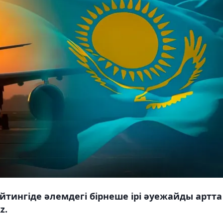
тингіде әлемдегі бірнеше ірі әуежайды артта
z.