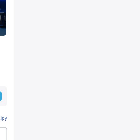
,
Кіру