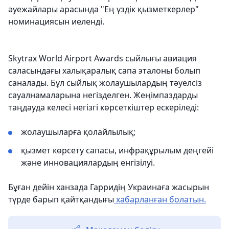
әуежайлары арасында "Ең үздік қызметкерлер"
номинациясын иеленді.
Skytrax World Airport Awards сыйлығы авиация
саласындағы халықаралық сапа эталоны болып
саналады. Бұл сыйлық жолаушылардың тәуелсіз
сауалнамаларына негізделген. Жеңімпаздарды
таңдауда келесі негізгі көрсеткіштер ескеріледі:
жолаушыларға қолайлылық;
қызмет көрсету сапасы, инфрақұрылым деңгейі
және инновациялардың енгізілуі.
Бұған дейін ханзада Гарридің Украинаға жасырын
түрде барып қайтқандығы
хабарланған болатын.