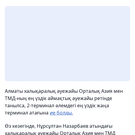
Алматы халықаралық әуежайы Орталық Азия мен
ТМД-ның ең үздік аймақтық әуежайы ретінде
танылса, 2-терминал әлемдегі ең үздік жаңа
терминал атағына
ие болды.
Өз кезегінде, Нұрсұлтан Назарбаев атындағы
халықаралық әуежайы Орталық Азия мен ТМД