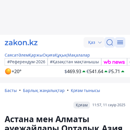
Қаз
Саясат
Әлем
Қаржы
Оқиға
Құқық
Мақалалар
#Референдум-2026
#Қазақстан мақтанышы
+20°
$
469.93
€
541.64
₽
5.71
Басты
Барлық жаңалықтар
Қоғам тынысы
Қоғам
11:57, 11 сәуір 2025
Астана мен Алматы
әуежайлары Орталық Азия