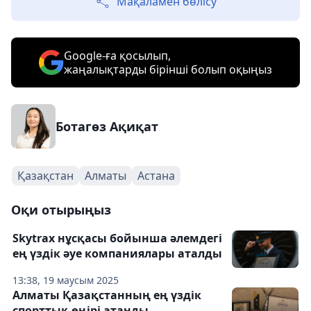
Мақаламен бөлісу
Google-ға қосылып,
жаңалықтарды бірінші болып оқыңыз
Ботагөз Ақиқат
Қазақстан
Алматы
Астана
Оқи отырыңыз
Skytrax нұсқасы бойынша әлемдегі
ең үздік әуе компаниялары аталды
13:38, 19 маусым 2025
Алматы Қазақстанның ең үздік
спорттық өңірі атанды