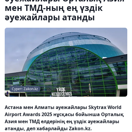
мен ТМД-ның ең үздік
әуежайлары атанды
Сурет: Zakon.kz
Астана мен Алматы әуежайлары Skytrax World
Airport Awards 2025 нұсқасы бойынша Орталық
Азия мен ТМД елдерінің ең үздік әуежайлары
атанды, деп хабарлайды Zakon.kz.