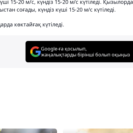
і 15-20 м/с, күндіз 15-20 м/с күтіледі. Қызылорд
стан соғады, күндіз күші 15-20 м/с күтіледі.
рда көктайғақ күтіледі.
Google-ға қосылып,
жаңалықтарды бірінші болып оқыңыз