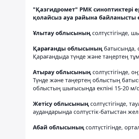
"Қазгидромет" РМК синоптиктері ер
қолайсыз ауа райына байланысты е
Ұлытау облысының
солтүстігінде, ш
Қарағанды облысының
батысында, со
Қарағандыда түнде және таңертең тұма
Атырау облысының
солтүстігінде, о
Түнде және таңертең облыстың батыс
облыстың шығысында екпіні 15-20 м/с.
Жетісу облысының
солтүстігінде, та
аудандарында солтүстік-батыстан жел с
Абай облысының
солтүстігінде, орта