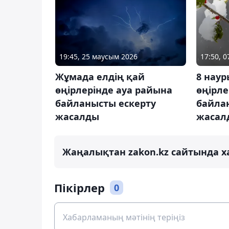
19:45, 25 маусым 2026
17:50, 
Жұмада елдің қай
8 наур
өңірлерінде ауа райына
өңірле
байланысты ескерту
байла
жасалды
жасал
Жаңалықтан zakon.kz сайтында х
Пікірлер
0