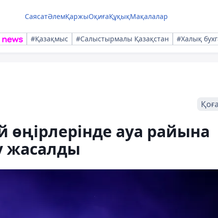
Саясат
Әлем
Қаржы
Оқиға
Құқық
Мақалалар
#Қазақмыс
#Салыстырмалы Қазақстан
#Халық бухг
Қоғ
й өңірлерінде ауа райына
у жасалды