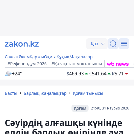
Қаз
Саясат
Әлем
Қаржы
Оқиға
Құқық
Мақалалар
#Референдум-2026
#Қазақстан мақтанышы
+24°
$
469.93
€
541.64
₽
5.71
Басты
Барлық жаңалықтар
Қоғам тынысы
Қоғам
21:40, 31 наурыз 2026
Сәуірдің алғашқы күнінде
елдің барлық өңірінде ауа