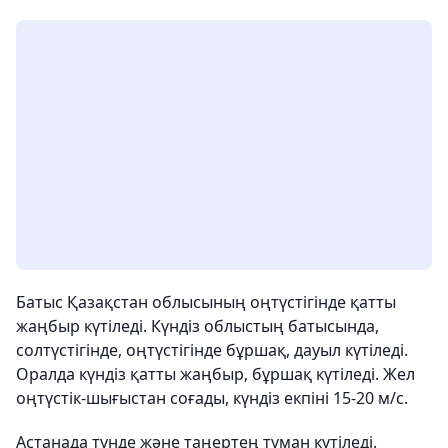
Батыс Қазақстан облысының оңтүстігінде қатты
жаңбыр күтіледі. Күндіз облыстың батысында,
солтүстігінде, оңтүстігінде бұршақ, дауыл күтіледі.
Оралда күндіз қатты жаңбыр, бұршақ күтіледі. Жел
оңтүстік-шығыстан соғады, күндіз екпіні 15-20 м/с.
Астанада түнде және таңертең тұман күтіледі.