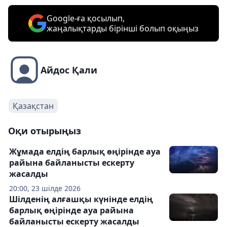
Google-ға қосылып,
жаңалықтарды бірінші болып оқыңыз
Айдос Қали
Қазақстан
Оқи отырыңыз
Жұмада елдің барлық өңірінде ауа
райына байланысты ескерту
жасалды
20:00, 23 шілде 2026
Шілденің алғашқы күнінде елдің
барлық өңірінде ауа райына
байланысты ескерту жасалды