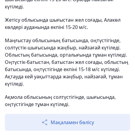
күтіледі.
Жетісу облысында шығыстан жел соғады, Алакөл
көлдері ауданында екпіні 15-20 м/с.
Маңғыстау облысының батысында, оңтүстігінде,
солтүстік-шығысында жаңбыр, найзағай күтіледі.
Облыстың батысында, орталығында тұман күтіледі.
Оңтүстік-батыстан, батыстан жел соғады, облыстың
батысында, оңтүстігінде екпіні 15-18 м/с күтіледі.
Ақтауда кей уақыттарда жаңбыр, найзағай, тұман
күтіледі.
Ақмола облысының солтүстігінде, шығысында,
оңтүстігінде тұман күтіледі.
Мақаламен бөлісу