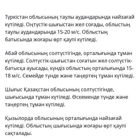
Түркістан облысының таулы аудандарында найзағай
күтіледі. Оңтүстік-шығыстан жел соғады, облыстың
таулы аудандарында 15-20 м/с. Облыстың
батысында жоғары өрт қаупі күтіледі.
Абай облысының солтүстігінде, орталығында тұман
күтіледі. Солтүстік-шығыстан соғатын жел солтүстік-
батысқа ауысады, күндіз облыстың орталығында 15-
18 м/с. Семейде түнде және таңертең тұман күтіледі.
Шығыс Қазақстан облысының солтүстігінде,
шығысында тұман күтіледі. Өскеменде түнде және
таңертең тұман күтіледі.
Қызылорда облысының орталығында найзағай
күтіледі. Облыстың шығысында жоғары өрт қаупі
сақталады.