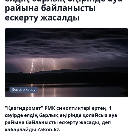
райына байланысты
ескерту жасалды
Фото: pixabay
"Қазгидромет" РМК синоптиктері ертең, 1
сәуірде елдің барлық өңірінде қолайсыз ауа
райына байланысты ескерту жасады, деп
хабарлайды Zakon.kz.