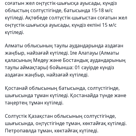
соғатын жел оңтүстік-шығысқа ауысады, күндіз
облыстың солтүстігінде, батысында 15-18 м/с
күтіледі. Ақтөбеде солтүстік-шығыстан соғатын жел
оңтүстік-шығысқа ауысады, күндіз екпіні 15 м/с
күтіледі.
Алматы облысының таулы аудандарында аздаған
жаңбыр, найзағай күтіледі. Іле Алатауы (Алматы
қаласының Медеу және Бостандық аудандарының
таулы аймақтары) бойынша: 01 сәуірде күндіз
аздаған жаңбыр, найзағай күтіледі.
Қостанай облысының батысында, солтүстігінде,
шығысында тұман күтіледі. Қостанайда түнде және
таңертең тұман күтіледі.
Солтүстік Қазақстан облысының солтүстігінде,
шығысында, оңтүстігінде тұман, көктайғақ күтіледі.
Петропавлда тұман, көктайғақ күтіледі.