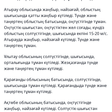
Атырау облысында жаңбыр, найзағай, облыстың
шығысында қатты жаңбыр күтіледі. Түнде және
таңертең облыстың батысында, оңтүстігінде тұман.
Оңтүстік-шығыстан, оңтүстіктен жел соғады, күндіз
облыстың солтүстігінде, шығысында екпіні 15-20 м/с.
Атырауда жаңбыр, найзағай күтіледі. Түнде және
таңертең тұман.
Ұлытау облысының солтүстігінде, шығысында,
орталығында тұман күтіледі. Жезқазғанда түнде
және таңертең тұман күтіледі.
Қарағанды облысының батысында, солтүстігінде,
шығысында тұман күтіледі. Қарағандыда түнде және
таңертең тұман күтіледі.
Ақтөбе облысының батысында, оңтүстігінде
жаңбыр, найзағай күтіледі. Солтүстік-шығыстан