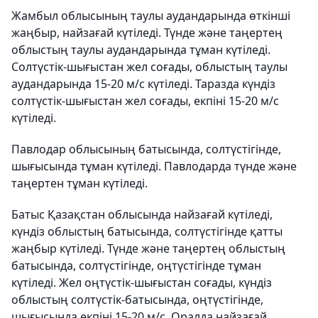
Жамбыл облысының таулы аудандарында өткінші
жаңбыр, найзағай күтіледі. Түнде және таңертең
облыстың таулы аудандарында тұман күтіледі.
Солтүстік-шығыстан жел соғады, облыстың таулы
аудандарында 15-20 м/с күтіледі. Таразда күндіз
солтүстік-шығыстан жел соғады, екпіні 15-20 м/с
күтіледі.
Павлодар облысының батысында, солтүстігінде,
шығысында тұман күтіледі. Павлодарда түнде және
таңертен тұман күтіледі.
Батыс Қазақстан облысында найзағай күтіледі,
күндіз облыстың батысында, солтүстігінде қатты
жаңбыр күтіледі. Түнде және таңертең облыстың
батысында, солтүстігінде, оңтүстігінде тұман
күтіледі. Жел оңтүстік-шығыстан соғады, күндіз
облыстың солтүстік-батысында, оңтүстігінде,
шығысында екпіні 15-20 м/с. Оралда найзағай