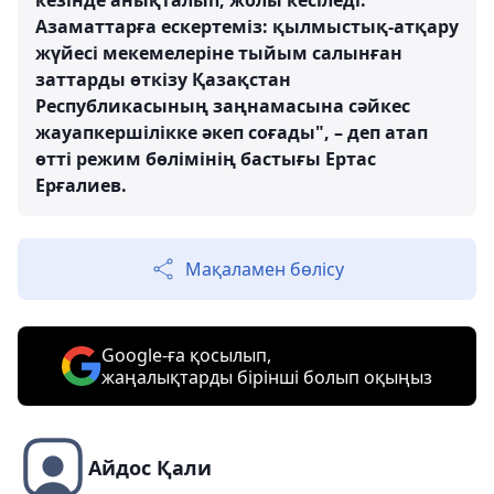
кезінде анықталып, жолы кесіледі.
Азаматтарға ескертеміз: қылмыстық-атқару
жүйесі мекемелеріне тыйым салынған
заттарды өткізу Қазақстан
Республикасының заңнамасына сәйкес
жауапкершілікке әкеп соғады", – деп атап
өтті режим бөлімінің бастығы Ертас
Ерғалиев.
Мақаламен бөлісу
Google-ға қосылып,
жаңалықтарды бірінші болып оқыңыз
Айдос Қали