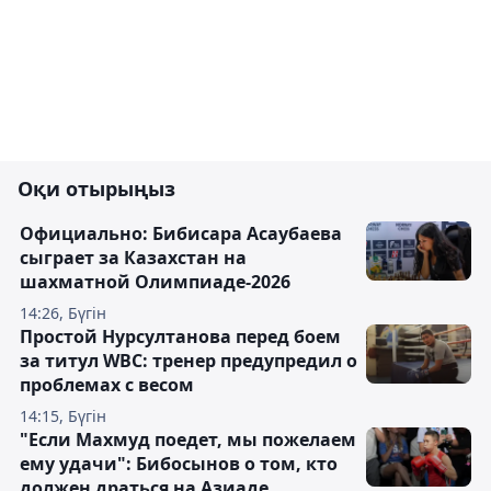
Оқи отырыңыз
Официально: Бибисара Асаубаева
сыграет за Казахстан на
шахматной Олимпиаде-2026
14:26, Бүгін
Простой Нурсултанова перед боем
за титул WBC: тренер предупредил о
проблемах с весом
14:15, Бүгін
"Если Махмуд поедет, мы пожелаем
ему удачи": Бибосынов о том, кто
должен драться на Азиаде