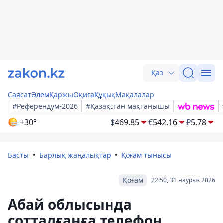
Қаз
Саясат
Әлем
Қаржы
Оқиға
Құқық
Мақалалар
#Референдум-2026
#Қазақстан мақтанышы
+30°
$
469.85
€
542.16
₽
5.78
Басты
Барлық жаңалықтар
Қоғам тынысы
Қоғам
22:50, 31 наурыз 2026
Абай облысында
сотталғанға телефон