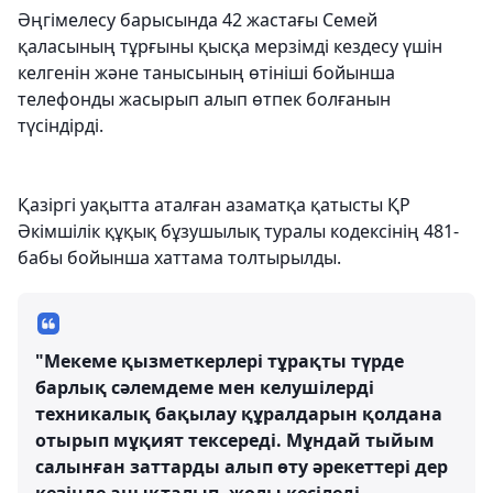
Әңгімелесу барысында 42 жастағы Семей
қаласының тұрғыны қысқа мерзімді кездесу үшін
келгенін және танысының өтініші бойынша
телефонды жасырып алып өтпек болғанын
түсіндірді.
Қазіргі уақытта аталған азаматқа қатысты ҚР
Әкімшілік құқық бұзушылық туралы кодексінің 481-
бабы бойынша хаттама толтырылды.
"Мекеме қызметкерлері тұрақты түрде
барлық сәлемдеме мен келушілерді
техникалық бақылау құралдарын қолдана
отырып мұқият тексереді. Мұндай тыйым
салынған заттарды алып өту әрекеттері дер