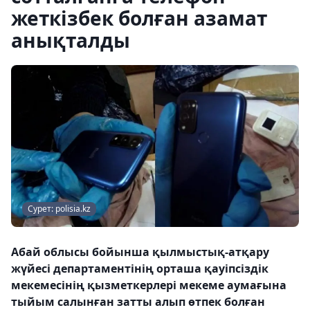
жеткізбек болған азамат
анықталды
Сурет: polisia.kz
Абай облысы бойынша қылмыстық-атқару
жүйесі департаментінің орташа қауіпсіздік
мекемесінің қызметкерлері мекеме аумағына
тыйым салынған затты алып өтпек болған