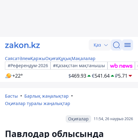
Қаз
Саясат
Әлем
Қаржы
Оқиға
Құқық
Мақалалар
#Референдум-2026
#Қазақстан мақтанышы
+22°
$
469.93
€
541.64
₽
5.71
Басты
Барлық жаңалықтар
Оқиғалар туралы жаңалықтар
Оқиғалар
11:54, 26 наурыз 2026
Павлодар облысында