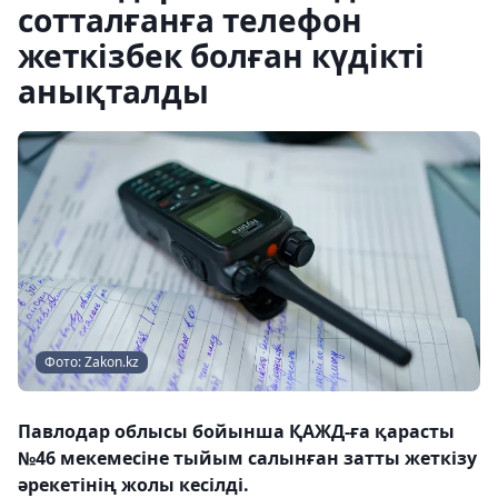
сотталғанға телефон
жеткізбек болған күдікті
анықталды
Фото: Zakon.kz
Павлодар облысы бойынша ҚАЖД-ға қарасты
№46 мекемесіне тыйым салынған затты жеткізу
әрекетінің жолы кесілді.