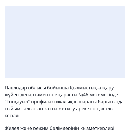
Павлодар облысы бойынша Қылмыстық-атқару
жүйесі департаментіне қарасты №46 мекемесінде
"Тосқауыл" профилактикалық іс-шарасы барысында
тыйым салынған затты жеткізу әрекетінің жолы
кесілді.
Жедел және режим бөлімдерінің қызметкерлері