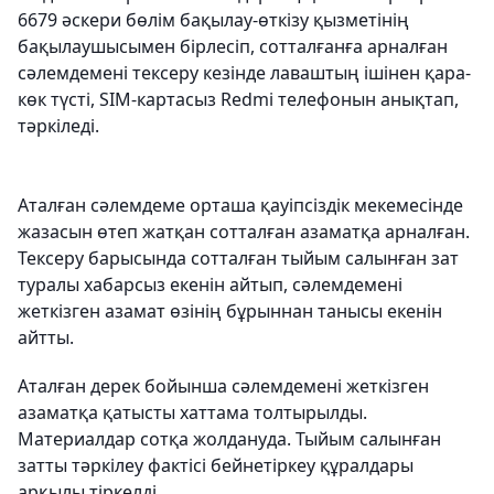
6679 әскери бөлім бақылау-өткізу қызметінің
бақылаушысымен бірлесіп, сотталғанға арналған
сәлемдемені тексеру кезінде лаваштың ішінен қара-
көк түсті, SIM-картасыз Redmi телефонын анықтап,
тәркіледі.
Аталған сәлемдеме орташа қауіпсіздік мекемесінде
жазасын өтеп жатқан сотталған азаматқа арналған.
Тексеру барысында сотталған тыйым салынған зат
туралы хабарсыз екенін айтып, сәлемдемені
жеткізген азамат өзінің бұрыннан танысы екенін
айтты.
Аталған дерек бойынша сәлемдемені жеткізген
азаматқа қатысты хаттама толтырылды.
Материалдар сотқа жолдануда. Тыйым салынған
затты тәркілеу фактісі бейнетіркеу құралдары
арқылы тіркелді.