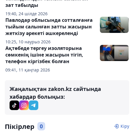
зат табылды
19:40, 24 шілде 2026
Павлодар облысында сотталғанға
тыйым салынған затты жасырын
жеткізу әрекеті әшкереленді
10:25, 10 наурыз 2026
Ақтөбеде тергеу изоляторына
сөмкенің ішіне жасырын тігіп,
телефон кіргізбек болған
09:41, 11 қаңтар 2026
Жаңалықтан zakon.kz сайтында
хабардар болыңыз:
Пікірлер
0
Кіру