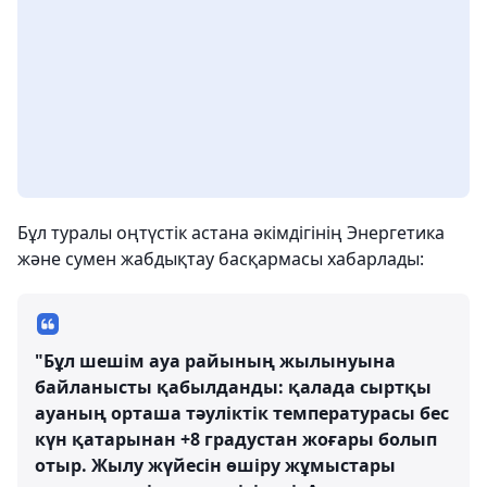
Бұл туралы оңтүстік астана әкімдігінің Энергетика
және сумен жабдықтау басқармасы хабарлады:
"Бұл шешім ауа райының жылынуына
байланысты қабылданды: қалада сыртқы
ауаның орташа тәуліктік температурасы бес
күн қатарынан +8 градустан жоғары болып
отыр. Жылу жүйесін өшіру жұмыстары