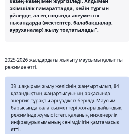
кезең-кезеңімен жүргізіледі. Алдымен
әкімшілік ғимараттарда, кейін тұрғын
үйлерде, ал ең соңында әлеуметтік
нысандарда (мектептер, балабақшалар,
ауруханалар) жылу тоқтатылады".
2025-2026 жылдардағы жылыту маусымы қалыпты
режимде өтті.
39 шақырым жылу желісінің жаңғыртылып, 84
қазандықтың жаңартылуының арқасында
энергия тұрақты әрі үздіксіз берілді. Маусым
барысында қала қызметтері жоғары дайындық
режимінде жұмыс істеп, қаланың инженерлік
инфрақұрылымының сенімділігін қамтамасыз
етті.