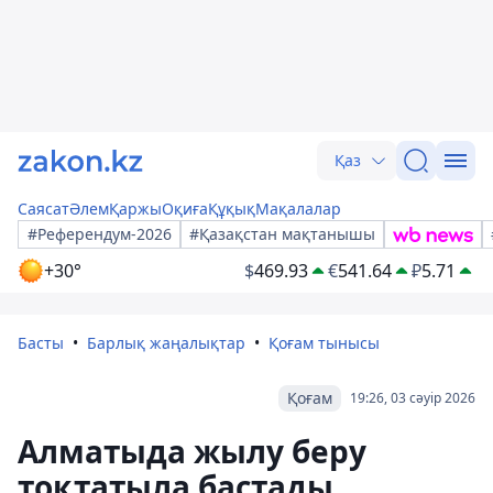
Қаз
Саясат
Әлем
Қаржы
Оқиға
Құқық
Мақалалар
#Референдум-2026
#Қазақстан мақтанышы
+30°
$
469.93
€
541.64
₽
5.71
Басты
Барлық жаңалықтар
Қоғам тынысы
Қоғам
19:26, 03 сәуір 2026
Алматыда жылу беру
тоқтатыла бастады