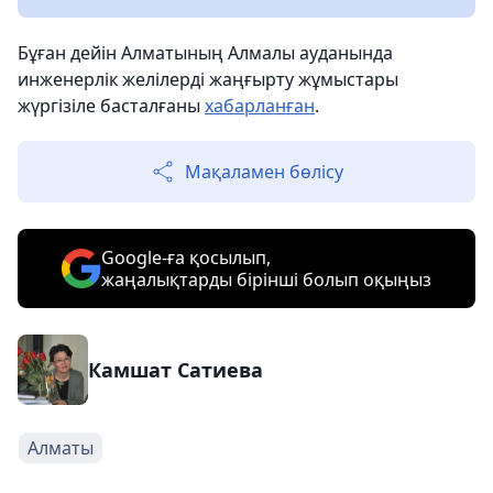
Бұған дейін Алматының Алмалы ауданында
инженерлік желілерді жаңғырту жұмыстары
жүргізіле басталғаны
хабарланған
.
Мақаламен бөлісу
Google-ға қосылып,
жаңалықтарды бірінші болып оқыңыз
Камшат Сатиева
Алматы