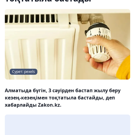
Сурет: pexels
Алматыда бүгін, 3 сәуірден бастап жылу беру
кезең-кезеңімен тоқтатыла бастайды, деп
хабарлайды Zakon.kz.