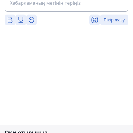
Пікір жазу
Оқи отырыңыз