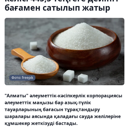
бағамен сатылып жатыр
Фото: freepik
"Алматы" әлеуметтік-кәсіпкерлік корпорациясы
әлеуметтік маңызы бар азық-түлік
тауарларының бағасын тұрақтандыру
шаралары аясында қаладағы сауда желілеріне
құмшекер жеткізуді бастады.