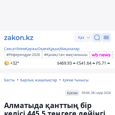
Қаз
Саясат
Әлем
Қаржы
Оқиға
Құқық
Мақалалар
#Референдум-2026
#Қазақстан мақтанышы
+32°
$
469.93
€
541.64
₽
5.71
Басты
Барлық жаңалықтар
Қоғам тынысы
Қоғам
09:06, 08 сәуір 2026
Алматыда қанттың бір
келісі 445,5 теңгеге дейінгі