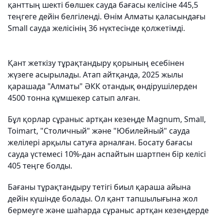
қанттың шекті бөлшек сауда бағасы келісіне 445,5
теңгеге дейін белгіленді. Өнім Алматы қаласындағы
Small сауда желісінің 36 нүктесінде қолжетімді.
Қант жеткізу тұрақтандыру қорының есебінен
жүзеге асырылады. Атап айтқанда, 2025 жылы
қарашада "Алматы" ӘКК отандық өндірушілерден
4500 тонна құмшекер сатып алған.
Бұл қорлар сұраныс артқан кезеңде Magnum, Small,
Toimart, "Столичный" және "Юбилейный" сауда
желілері арқылы сатуға арналған. Босату бағасы
сауда үстемесі 10%-дан аспайтын шартпен бір келісі
405 теңге болды.
Бағаны тұрақтандыру тетігі биыл қараша айына
дейін күшінде болады. Ол қант тапшылығына жол
бермеуге және шаһарда сұраныс артқан кезеңдерде