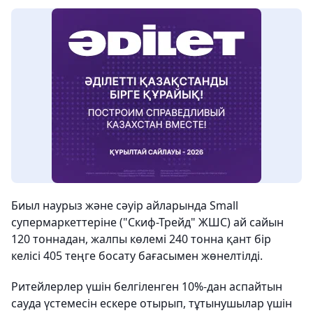
Биыл наурыз және сәуір айларында Small
супермаркеттеріне ("Скиф-Трейд" ЖШС) ай сайын
120 тоннадан, жалпы көлемі 240 тонна қант бір
келісі 405 теңге босату бағасымен жөнелтілді.
Ритейлерлер үшін белгіленген 10%-дан аспайтын
сауда үстемесін ескере отырып, тұтынушылар үшін