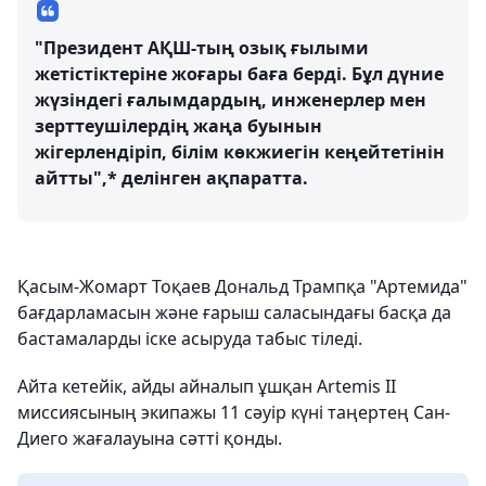
"Президент АҚШ-тың озық ғылыми
жетістіктеріне жоғары баға берді. Бұл дүние
жүзіндегі ғалымдардың, инженерлер мен
зерттеушілердің жаңа буынын
жігерлендіріп, білім көкжиегін кеңейтетінін
айтты",* делінген ақпаратта.
Қасым-Жомарт Тоқаев Дональд Трампқа "Артемида"
бағдарламасын және ғарыш саласындағы басқа да
бастамаларды іске асыруда табыс тіледі.
Айта кетейік, айды айналып ұшқан Artemis II
миссиясының экипажы 11 сәуір күні таңертең Сан-
Диего жағалауына сәтті қонды.