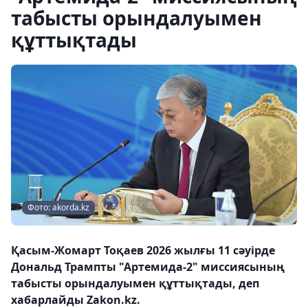
табысты орындалуымен
құттықтады
Фото: akorda.kz
Қасым-Жомарт Тоқаев 2026 жылғы 11 сәуірде
Дональд Трампты "Артемида-2" миссиясының
табысты орындалуымен құттықтады, деп
хабарлайды Zakon.kz.