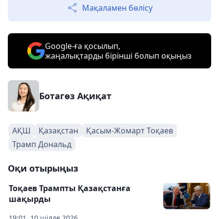
Мақаламен бөлісу
Google-ға қосылып,
жаңалықтарды бірінші болып оқыңыз
Ботагөз Ақиқат
АҚШ
Қазақстан
Қасым-Жомарт Тоқаев
Трамп Дональд
Оқи отырыңыз
Тоқаев Трампты Қазақстанға
шақырды
19:01, 10 шілде 2026