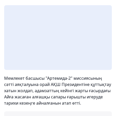
Мемлекет басшысы "Артемида-2" миссиясының
сәтті аяқталуына орай АҚШ Президентіне құттықтау
хатын жолдап, адамзаттың кейінгі жарты ғасырдағы
Айға жасаған алғашқы сапары ғарышты игеруде
тарихи кезеңге айналғанын атап өтті.