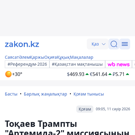
Қаз
Саясат
Әлем
Қаржы
Оқиға
Құқық
Мақалалар
#Референдум-2026
#Қазақстан мақтанышы
+30°
$
469.93
€
541.64
₽
5.71
Басты
Барлық жаңалықтар
Қоғам тынысы
Қоғам
09:05, 11 сәуір 2026
Тоқаев Трампты
"Артемида-2" миссиясының