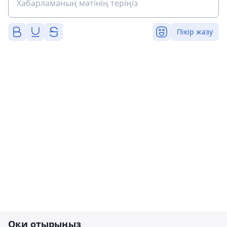
Пікір жазу
Оқи отырыңыз