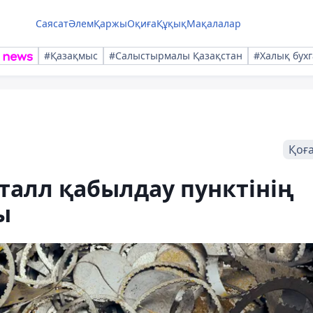
Саясат
Әлем
Қаржы
Оқиға
Құқық
Мақалалар
#Қазақмыс
#Салыстырмалы Қазақстан
#Халық бухг
Қоғ
талл қабылдау пунктінің
ы