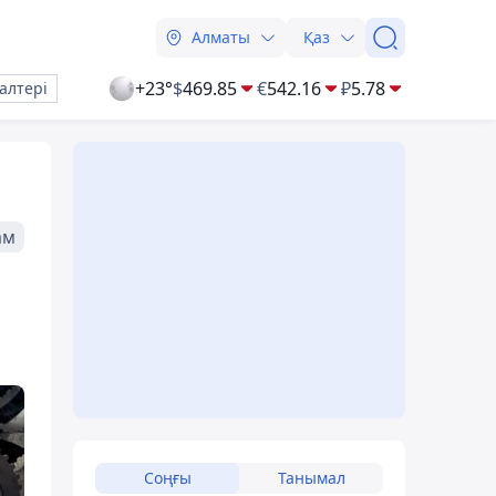
Алматы
Қаз
+23°
$
469.85
€
542.16
₽
5.78
алтері
ам
Соңғы
Танымал