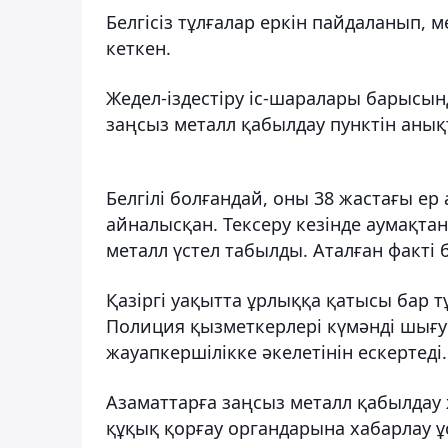
Белгісіз тұлғалар еркін пайдаланып,
кеткен.
Жедел-іздестіру іс-шаралары барысын
заңсыз металл қабылдау пунктін анық
Белгілі болғандай, оны 38 жастағы е
айналысқан. Тексеру кезінде аумақтан
металл үстел табылды. Аталған факті
Қазіргі уақытта ұрлыққа қатысы бар 
Полиция қызметкерлері күмәнді шығу 
жауапкершілікке әкелетінін ескертеді.
Азаматтарға заңсыз металл қабылдау 
құқық қорғау органдарына хабарлау 