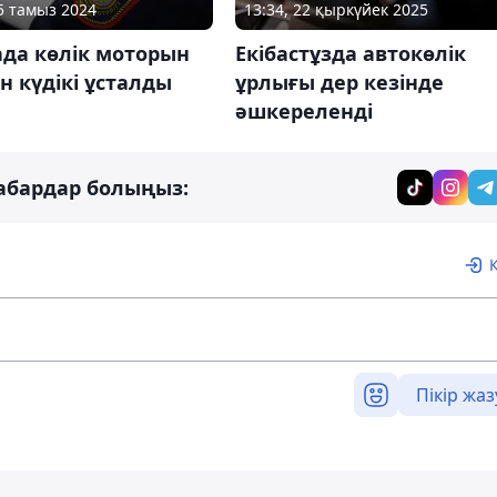
15 тамыз 2024
13:34, 22 қыркүйек 2025
ада көлік моторын
Екібастұзда автокөлік
н күдікі ұсталды
ұрлығы дер кезінде
әшкереленді
абардар болыңыз:
Пікір жаз