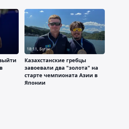
18:11, Бүгін
 выйти
Казахстанские гребцы
в
завоевали два "золота" на
старте чемпионата Азии в
Японии