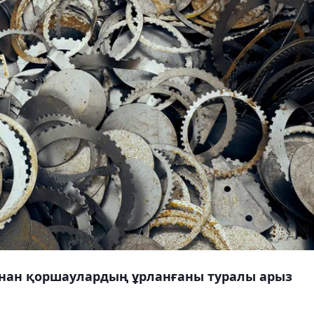
нан қоршаулардың ұрланғаны туралы арыз