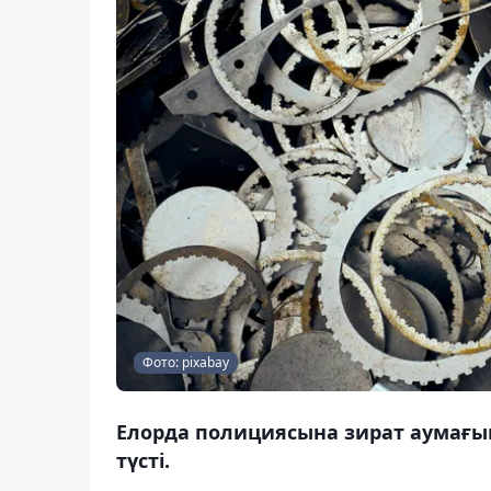
Фото: pixabay
Елорда полициясына зират аумағы
түсті.