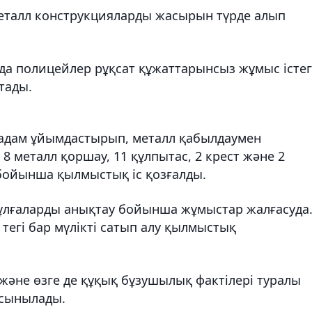
 металл конструкцияларды жасырын түрде алып
да полицейлер рұқсат құжаттарынсыз жұмыс істе
тады.
р адам ұйымдастырып, металл қабылдаумен
 8 металл қоршау, 11 құлпытас, 2 крест және 2
 бойынша қылмыстық іс қозғалды.
тұлғаларды анықтау бойынша жұмыстар жалғасуда
тегі бар мүлікті сатып алу қылмыстық
және өзге де құқық бұзушылық фактілері туралы
ұсынылады.