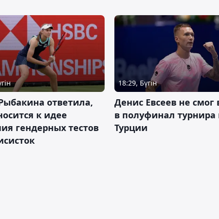
үгін
18:29, Бүгін
Рыбакина ответила,
Денис Евсеев не смог
носится к идее
в полуфинал турнира 
ия гендерных тестов
Турции
исисток