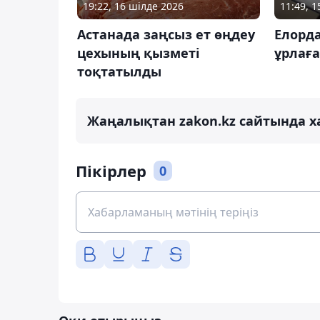
19:22, 16 шілде 2026
11:49, 
Астанада заңсыз ет өңдеу
Елорд
цехының қызметі
ұрлаға
тоқтатылды
Жаңалықтан zakon.kz сайтында х
Пікірлер
0