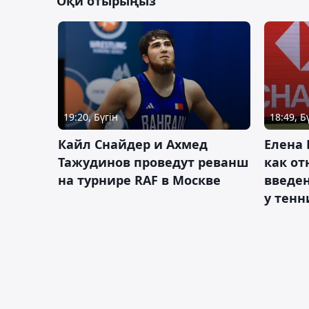
Оқи отырыңыз
19:20, Бүгін
18:49, Б
Кайл Снайдер и Ахмед
Елена 
Тажудинов проведут реванш
как от
на турнире RAF в Москве
введен
у тенн