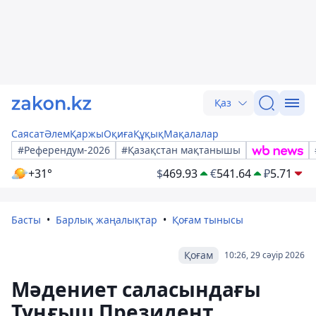
Қаз
Саясат
Әлем
Қаржы
Оқиға
Құқық
Мақалалар
#Референдум-2026
#Қазақстан мақтанышы
+31°
$
469.93
€
541.64
₽
5.71
Басты
Барлық жаңалықтар
Қоғам тынысы
Қоғам
10:26, 29 сәуір 2026
Мәдениет саласындағы
Тұңғыш Президент