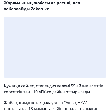
Жарлығының жобасы әзірленді, деп
хабарлайды Zakon.kz.
Құжатқа сәйкес, стипендия көлемі 55 айлық есептік
көрсеткіштен 110 АЕК-ке дейін арттырылады.
Жоба қоғамдық талқылау үшін "Ашық НҚА"
порталында 18 мамырға дейін орналастырылған.