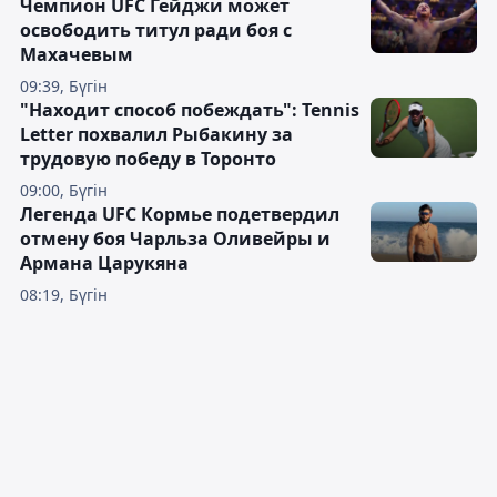
Чемпион UFC Гейджи может
освободить титул ради боя с
Махачевым
09:39, Бүгін
"Находит способ побеждать": Tennis
Letter похвалил Рыбакину за
трудовую победу в Торонто
09:00, Бүгін
Легенда UFC Кормье подетвердил
отмену боя Чарльза Оливейры и
Армана Царукяна
08:19, Бүгін